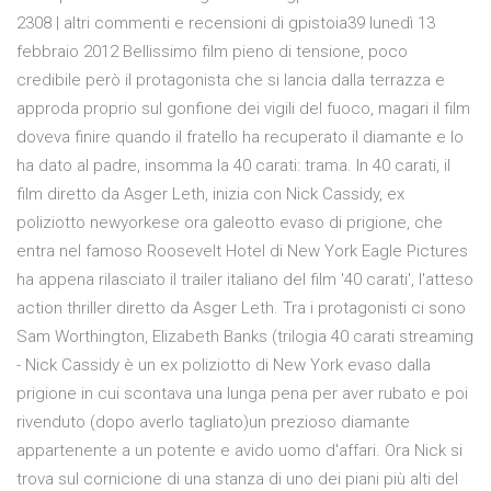
2308 | altri commenti e recensioni di gpistoia39 lunedì 13
febbraio 2012 Bellissimo film pieno di tensione, poco
credibile però il protagonista che si lancia dalla terrazza e
approda proprio sul gonfione dei vigili del fuoco, magari il film
doveva finire quando il fratello ha recuperato il diamante e lo
ha dato al padre, insomma la 40 carati: trama. In 40 carati, il
film diretto da Asger Leth, inizia con Nick Cassidy, ex
poliziotto newyorkese ora galeotto evaso di prigione, che
entra nel famoso Roosevelt Hotel di New York Eagle Pictures
ha appena rilasciato il trailer italiano del film '40 carati', l'atteso
action thriller diretto da Asger Leth. Tra i protagonisti ci sono
Sam Worthington, Elizabeth Banks (trilogia 40 carati streaming
- Nick Cassidy è un ex poliziotto di New York evaso dalla
prigione in cui scontava una lunga pena per aver rubato e poi
rivenduto (dopo averlo tagliato)un prezioso diamante
appartenente a un potente e avido uomo d'affari. Ora Nick si
trova sul cornicione di una stanza di uno dei piani più alti del