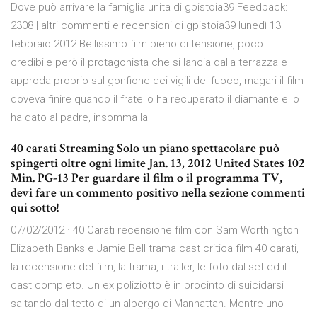
Dove può arrivare la famiglia unita di gpistoia39 Feedback:
2308 | altri commenti e recensioni di gpistoia39 lunedì 13
febbraio 2012 Bellissimo film pieno di tensione, poco
credibile però il protagonista che si lancia dalla terrazza e
approda proprio sul gonfione dei vigili del fuoco, magari il film
doveva finire quando il fratello ha recuperato il diamante e lo
ha dato al padre, insomma la
40 carati Streaming Solo un piano spettacolare può
spingerti oltre ogni limite Jan. 13, 2012 United States 102
Min. PG-13 Per guardare il film o il programma TV,
devi fare un commento positivo nella sezione commenti
qui sotto!
07/02/2012 · 40 Carati recensione film con Sam Worthington
Elizabeth Banks e Jamie Bell trama cast critica film 40 carati,
la recensione del film, la trama, i trailer, le foto dal set ed il
cast completo. Un ex poliziotto è in procinto di suicidarsi
saltando dal tetto di un albergo di Manhattan. Mentre uno