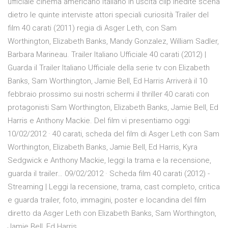
ufficiale cinema americano italiano in uscita clip inedite scena
dietro le quinte interviste attori speciali curiosità Trailer del
film 40 carati (2011) regia di Asger Leth, con Sam
Worthington, Elizabeth Banks, Mandy Gonzalez, William Sadler,
Barbara Marineau. Trailer Italiano Ufficiale 40 carati (2012) |
Guarda il Trailer Italiano Ufficiale della serie tv con Elizabeth
Banks, Sam Worthington, Jamie Bell, Ed Harris Arriverà il 10
febbraio prossimo sui nostri schermi il thriller 40 carati con
protagonisti Sam Worthington, Elizabeth Banks, Jamie Bell, Ed
Harris e Anthony Mackie. Del film vi presentiamo oggi
10/02/2012 · 40 carati, scheda del film di Asger Leth con Sam
Worthington, Elizabeth Banks, Jamie Bell, Ed Harris, Kyra
Sedgwick e Anthony Mackie, leggi la trama e la recensione,
guarda il trailer… 09/02/2012 · Scheda film 40 carati (2012) -
Streaming | Leggi la recensione, trama, cast completo, critica
e guarda trailer, foto, immagini, poster e locandina del film
diretto da Asger Leth con Elizabeth Banks, Sam Worthington,
Jamie Bell, Ed Harris