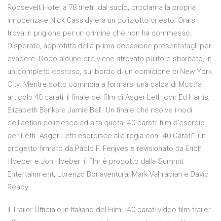
Roosevelt Hotel a 78 metri dal suolo, proclama la propria
innocenza e Nick Cassidy era un poliziotto onesto. Ora si
trova in prigione per un crimine che non ha commesso.
Disperato, approfitta della prima occasione presentatagli per
evadere. Dopo alcune ore viene ritrovato pulito e sbarbato, in
un completo costoso, sul bordo di un cornicione di New York
City. Mentre sotto comincia a formarsi una calca di Mostra
articolo 40 carati: il finale del film di Asger Leth con Ed Harris,
Elizabeth Banks e Jamie Bell. Un finale che risolve i nodi
dell'action poliziesco ad alta quota. 40 carati: film d'esordio
per Leth. Asger Leth esordisce alla regia con "40 Carati", un
progetto firmato da Pablo F. Fenjves e revisionato da Erich
Hoeber e Jon Hoeber; il film è prodotto dalla Summit
Entertainment, Lorenzo Bonaventura, Mark Vahradian e David
Ready.
Il Trailer Ufficiale in Italiano del Film - 40 carati video film trailer