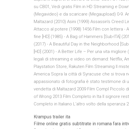
su CB01, Vedi gratis Film in HD Streaming e Downl
(Megavideo) e da scaricare (Megaupload) 0-9. Arth
Maltazard (2010) Asini (1999) Assassin's Creed Li
Attacco al potere (1998) 1456 Film con lettera - A 
fine [HD] (1985) - A Bag of Hammers [Sub-ITA] (20
(2017) - A Beautiful Day in the Neighborhood [Sub-I
[HD] (2001) - A Better Life – Per una vita migliore 
legali di streaming e video on demand: Netflix, Am
Playstation Store, Rakuten Film Streaming Il mis
America Sopra la città di Syracuse che si trova ne
appassionato di fotografia è stato testimone di 
vendetta di Maltazard 2009 Film Compl Piccolo d
of Wrong 2013 Film Completo in Ita Il signore re
Completo in Italiano L'altro volto della speranza 
Krampus trailer ita
Filme online gratis subtitrate in romana fara in