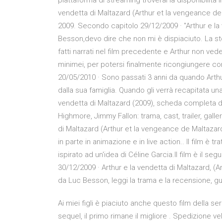
piattaforma di streaming troverai la disponibilità
vendetta di Maltazard (Arthur et la vengeance de 
2009. Secondo capitolo 29/12/2009 · "Arthur e la 
Besson,devo dire che non mi è dispiaciuto. La st
fatti narrati nel film precedente e Arthur non ved
minimei, per potersi finalmente ricongiungere con
20/05/2010 · Sono passati 3 anni da quando Arthur
dalla sua famiglia. Quando gli verrà recapitata una 
vendetta di Maltazard (2009), scheda completa 
Highmore, Jimmy Fallon: trama, cast, trailer, galle
di Maltazard (Arthur et la vengeance de Maltazard
in parte in animazione e in live action.. Il film è
ispirato ad un'idea di Céline Garcia.Il film è il se
30/12/2009 · Arthur e la vendetta di Maltazard, (A
da Luc Besson, leggi la trama e la recensione, guar
Ai miei figli è piaciuto anche questo film della 
sequel, il primo rimane il migliore . Spedizione v