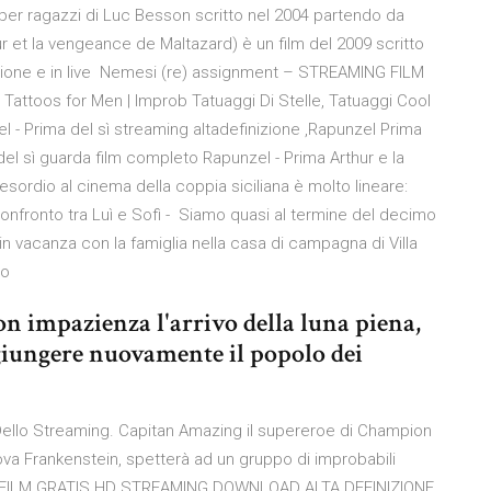
er ragazzi di Luc Besson scritto nel 2004 partendo da
ur et la vengeance de Maltazard) è un film del 2009 scritto
mazione e in live Nemesi (re) assignment – STREAMING FILM
Tattoos for Men | Improb Tatuaggi Di Stelle, Tatuaggi Cool
el - Prima del sì streaming altadefinizione ,Rapunzel Prima
del sì guarda film completo Rapunzel - Prima Arthur e la
esordio al cinema della coppia siciliana è molto lineare:
 confronto tra Luì e Sofì - Siamo quasi al termine del decimo
 in vacanza con la famiglia nella casa di campagna di Villa
no
on impazienza l'arrivo della luna piena,
ggiungere nuovamente il popolo dei
 Dello Streaming. Capitan Amazing il supereroe di Champion
va Frankenstein, spetterà ad un gruppo di improbabili
LE | FILM GRATIS HD STREAMING DOWNLOAD ALTA DEFINIZIONE,