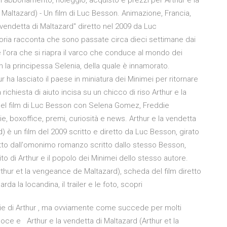
 in abbonamento, noleggio, acquisto e prezzi per Arthur e la
Maltazard) - Un film di Luc Besson. Animazione, Francia,
vendetta di Maltazard" diretto nel 2009 da Luc
oria racconta che sono passate circa dieci settimane dai
e l'ora che si riapra il varco che conduce al mondo dei
 la principessa Selenia, della quale è innamorato.
 ha lasciato il paese in miniatura dei Minimei per ritornare
richiesta di aiuto incisa su un chicco di riso Arthur e la
del film di Luc Besson con Selena Gomez, Freddie
rie, boxoffice, premi, curiosità e news. Arthur e la vendetta
) è un film del 2009 scritto e diretto da Luc Besson, girato
 tratto dall'omonimo romanzo scritto dallo stesso Besson,
guito di Arthur e il popolo dei Minimei dello stesso autore.
rthur et la vengeance de Maltazard), scheda del film diretto
da la locandina, il trailer e le foto, scopri
serie di Arthur , ma ovviamente come succede per molti
eloce e Arthur e la vendetta di Maltazard (Arthur et la