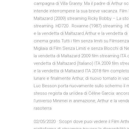
campagna di Villa Granny. Ma il padre di Arthur 
intende interrompere la sua breve vacanza. Film Se
Maltazard (2009) streaming Ricky Bobby – La sto
streaming. HD720 . Roxanne (1987) streaming. HD
e la vendetta di Maltazard.Arthur e la vendetta di
cinema gratis.Tutti i film senza limiti su Filmsenz
Migliaia di Film Senza Limiti e senza Blocchi di Ne
la vendetta di Maltazard 2009 film streaming ITA c
vendetta di Maltazard (Italiano) ITA 2009 film str
e la vendetta di Maltazard ITA 2018 film completo 
lunare e finalmente Arthur, di nuovo tornato in vac
Luc Besson porta nuovamente sullo schermo il mond
stesso regista da un'idea di Céline Garcia: ancora 
l'universo Minimei in animazione, Arthur e la ven
rasoterra
02/05/2020 · Scopri dove puoi vedere il Film Arth