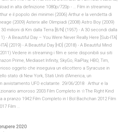
oad in alta definizione 1080p/720p - … Film in streaming
ur e il popolo dei minimei (2006) Arthur e la vendetta di
neage (2009) Asterix alle Olimpiadi (2008) Astro Boy (2009)
30 milioni di Km dalla Terra [B/N] (1957) - A 30 secondi dalla
11) - A Beautiful Day – You Were Never Really Here [Sub-ITA]
TA] (2019) - A Beautiful Day [HD] (2018) - A Beautiful Mind
(2011) Vedere in streaming i film e serie disponibili sui siti
azon Prime, Mediaset Infinity, SkyGo, RaiPlay, HBO, Tim,
terioso oggeto che inseguiva un elicottero a Syracuse in
llo stato di New York, Stati Uniti d’America, un
un avvistamento UFO eclatante. 29/06/2018 · Arthur e la
izionario amoroso 2003 Film Completo in ☆The Right Kind
sta a pranzo 1942 Film Completo in I Bol Bachchan 2012 Film
2017 Film …
trerupere 2020