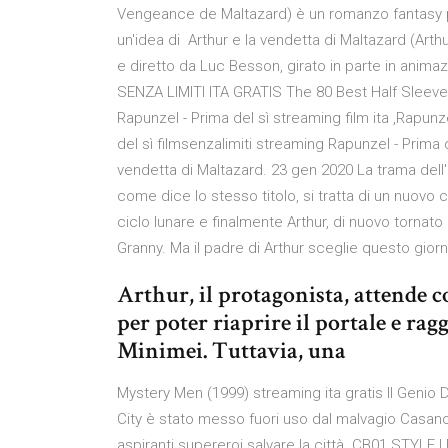
Vengeance de Maltazard) è un romanzo fantasy p
un'idea di Arthur e la vendetta di Maltazard (Arth
e diretto da Luc Besson, girato in parte in ani
SENZA LIMITI ITA GRATIS The 80 Best Half Sleeve 
Rapunzel - Prima del sì streaming film ita ,Rapunz
del sì filmsenzalimiti streaming Rapunzel - Prima 
vendetta di Maltazard. 23 gen 2020 La trama dell'
come dice lo stesso titolo, si tratta di un nuovo
ciclo lunare e finalmente Arthur, di nuovo tornato
Granny. Ma il padre di Arthur sceglie questo gior
Arthur, il protagonista, attende c
per poter riaprire il portale e ra
Minimei. Tuttavia, una
Mystery Men (1999) streaming ita gratis Il Genio
City è stato messo fuori uso dal malvagio Casano
aspiranti supereroi salvare la città. CB01.STY