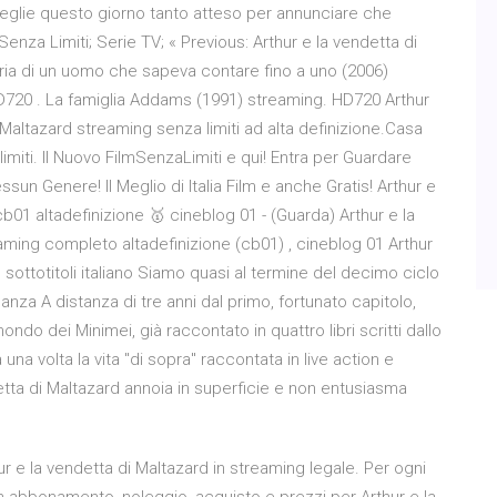
sceglie questo giorno tanto atteso per annunciare che
nza Limiti; Serie TV; « Previous: Arthur e la vendetta di
ria di un uomo che sapeva contare fino a uno (2006)
720 . La famiglia Addams (1991) streaming. HD720 Arthur
 Maltazard streaming senza limiti ad alta definizione.Casa
alimiti. ll Nuovo FilmSenzaLimiti e qui! Entra per Guardare
ssun Genere! ll Meglio di Italia Film e anche Gratis! Arthur e
b01 altadefinizione 🥇 cineblog 01 - (Guarda) Arthur e la
eaming completo altadefinizione (cb01) , cineblog 01 Arthur
sottotitoli italiano Siamo quasi al termine del decimo ciclo
anza A distanza di tre anni dal primo, fortunato capitolo,
o dei Minimei, già raccontato in quattro libri scritti dallo
una volta la vita "di sopra" raccontata in live action e
detta di Maltazard annoia in superficie e non entusiasma
ur e la vendetta di Maltazard in streaming legale. Per ogni