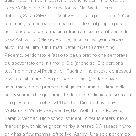
trailer, foto, immagini, poster e locandina del film diretto da
Tony McNamara con Mickey Rourke, Nat Wolff, Emma
Roberts, Sarah Silverman Ashby – Una spia per amico (2015)
streaming. sta cercando di capire quale sia il proprio posto
nel mondo quando forma una strana amicizia con il vicino di
casa Ashby Holt (Mickey Rourke), a cui si rivolge in cerca di
aiuto. Trailer Film. altri filmati. Default (2018) streaming.
Redento, perdonato, e 'assolto' da un pretino che sembrava
più spaventato che in timor di Dio (anche se "Dio perdona
tutti"-nemmeno Al Pacino ne Il Padrino III ne avveva confessati
così tanti al futuro Papa-per-poco Luciani), e dopo aver
risparmiato come promesso al giovane amico l'ultima delle
sue 3 vittime -due giù eliminate dopo le 97 dichiarate,si sa alla
Cia questo e altro-che l 24/09/2015 · Directed by Tony
McNamara. With Mickey Rourke, Nat Wolff, Emma Roberts,
Sarah Silverman. High-school student Ed Wallis enters into a
friendship with his neighbor, Ashby, a retired CIA assassin who
only has a few months left to live. Ashby - Una spia per amico