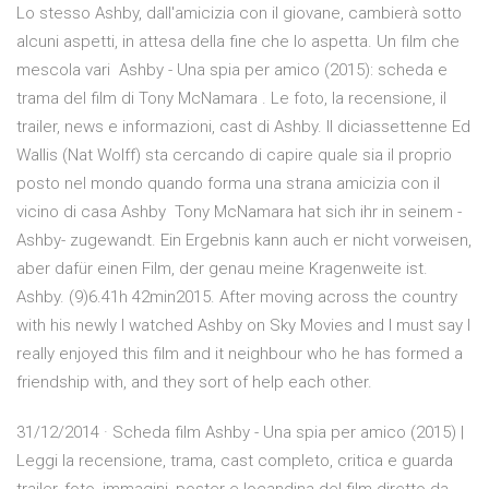
Lo stesso Ashby, dall'amicizia con il giovane, cambierà sotto
alcuni aspetti, in attesa della fine che lo aspetta. Un film che
mescola vari Ashby - Una spia per amico (2015): scheda e
trama del film di Tony McNamara . Le foto, la recensione, il
trailer, news e informazioni, cast di Ashby. Il diciassettenne Ed
Wallis (Nat Wolff) sta cercando di capire quale sia il proprio
posto nel mondo quando forma una strana amicizia con il
vicino di casa Ashby Tony McNamara hat sich ihr in seinem -
Ashby- zugewandt. Ein Ergebnis kann auch er nicht vorweisen,
aber dafür einen Film, der genau meine Kragenweite ist.
Ashby. (9)6.41h 42min2015. After moving across the country
with his newly I watched Ashby on Sky Movies and I must say I
really enjoyed this film and it neighbour who he has formed a
friendship with, and they sort of help each other.
31/12/2014 · Scheda film Ashby - Una spia per amico (2015) |
Leggi la recensione, trama, cast completo, critica e guarda