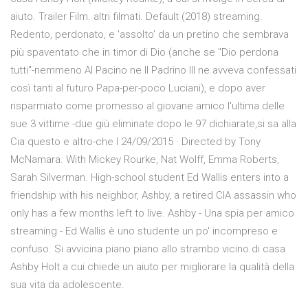
aiuto. Trailer Film. altri filmati. Default (2018) streaming.
Redento, perdonato, e 'assolto' da un pretino che sembrava
più spaventato che in timor di Dio (anche se "Dio perdona
tutti"-nemmeno Al Pacino ne Il Padrino III ne avveva confessati
così tanti al futuro Papa-per-poco Luciani), e dopo aver
risparmiato come promesso al giovane amico l'ultima delle
sue 3 vittime -due giù eliminate dopo le 97 dichiarate,si sa alla
Cia questo e altro-che l 24/09/2015 · Directed by Tony
McNamara. With Mickey Rourke, Nat Wolff, Emma Roberts,
Sarah Silverman. High-school student Ed Wallis enters into a
friendship with his neighbor, Ashby, a retired CIA assassin who
only has a few months left to live. Ashby - Una spia per amico
streaming - Ed Wallis è uno studente un po' incompreso e
confuso. Si avvicina piano piano allo strambo vicino di casa
Ashby Holt a cui chiede un aiuto per migliorare la qualità della
sua vita da adolescente.