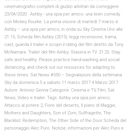
cinematografici completi di giudizi arbitrari da correggere
23/04/2020 · Ashby - una spia per amico: una teen comedy
con Mickey Rourke. La prima visione di martedì 7 marzo è
Ashby – una spia per amico, in onda su Sky Cinema Uno alle
21.15, Scheda film Ashby (2015): leggi recensione, trama,
cast, guarda il trailer e scopri il rating del film diretto da Tony
McNamara. Trailer del film Ashby. Stasera in TV. 21:25. Stay
safe and healthy. Please practice hand-washing and social
distancing, and check out our resources for adapting to
these times. Sat News #550 – Segnalazioni della settimana
Sky da domenica 5 a sabato 11 marzo 2017 4 Marzo 2017
Autore: Antonio Genna Categorie: Cinema e TV, Film, Sat
News, Video e trailer. Tags: Ashby una spia per amico,
Attacco al potere 2, Fiore del deserto, Il piano di Maggie,
Mothers and Daughters, Son of Zorn, Suffragette, The
Blacklist: Redemption, The Other Side of the Door Scheda del
personaggio Alec Puro. Notizie, informazioni per Alec Puro e