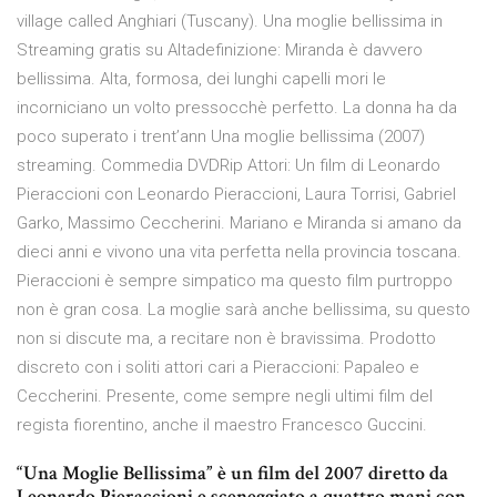
village called Anghiari (Tuscany). Una moglie bellissima in
Streaming gratis su Altadefinizione: Miranda è davvero
bellissima. Alta, formosa, dei lunghi capelli mori le
incorniciano un volto pressocchè perfetto. La donna ha da
poco superato i trent’ann Una moglie bellissima (2007)
streaming. Commedia DVDRip Attori: Un film di Leonardo
Pieraccioni con Leonardo Pieraccioni, Laura Torrisi, Gabriel
Garko, Massimo Ceccherini. Mariano e Miranda si amano da
dieci anni e vivono una vita perfetta nella provincia toscana.
Pieraccioni è sempre simpatico ma questo film purtroppo
non è gran cosa. La moglie sarà anche bellissima, su questo
non si discute ma, a recitare non è bravissima. Prodotto
discreto con i soliti attori cari a Pieraccioni: Papaleo e
Ceccherini. Presente, come sempre negli ultimi film del
regista fiorentino, anche il maestro Francesco Guccini.
“Una Moglie Bellissima” è un film del 2007 diretto da
Leonardo Pieraccioni e sceneggiato a quattro mani con