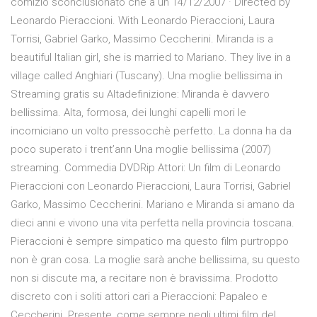
comizio sconclusionato che a un 14/12/2007 · Directed by
Leonardo Pieraccioni. With Leonardo Pieraccioni, Laura
Torrisi, Gabriel Garko, Massimo Ceccherini. Miranda is a
beautiful Italian girl, she is married to Mariano. They live in a
village called Anghiari (Tuscany). Una moglie bellissima in
Streaming gratis su Altadefinizione: Miranda è davvero
bellissima. Alta, formosa, dei lunghi capelli mori le
incorniciano un volto pressocchè perfetto. La donna ha da
poco superato i trent’ann Una moglie bellissima (2007)
streaming. Commedia DVDRip Attori: Un film di Leonardo
Pieraccioni con Leonardo Pieraccioni, Laura Torrisi, Gabriel
Garko, Massimo Ceccherini. Mariano e Miranda si amano da
dieci anni e vivono una vita perfetta nella provincia toscana.
Pieraccioni è sempre simpatico ma questo film purtroppo
non è gran cosa. La moglie sarà anche bellissima, su questo
non si discute ma, a recitare non è bravissima. Prodotto
discreto con i soliti attori cari a Pieraccioni: Papaleo e
Ceccherini. Presente, come sempre negli ultimi film del