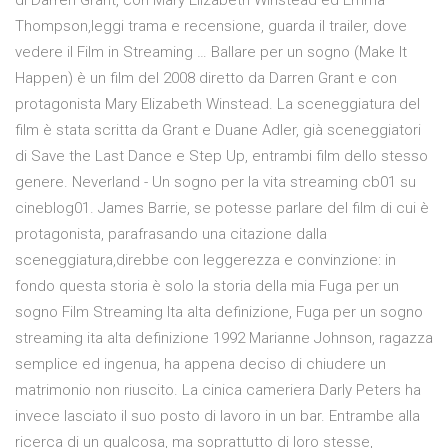
di Darren Grant, con Mary Elizabeth Winstead ed Emma
Thompson,leggi trama e recensione, guarda il trailer, dove
vedere il Film in Streaming … Ballare per un sogno (Make It
Happen) è un film del 2008 diretto da Darren Grant e con
protagonista Mary Elizabeth Winstead. La sceneggiatura del
film è stata scritta da Grant e Duane Adler, già sceneggiatori
di Save the Last Dance e Step Up, entrambi film dello stesso
genere. Neverland - Un sogno per la vita streaming cb01 su
cineblog01. James Barrie, se potesse parlare del film di cui è
protagonista, parafrasando una citazione dalla
sceneggiatura,direbbe con leggerezza e convinzione: in
fondo questa storia è solo la storia della mia Fuga per un
sogno Film Streaming Ita alta definizione, Fuga per un sogno
streaming ita alta definizione 1992 Marianne Johnson, ragazza
semplice ed ingenua, ha appena deciso di chiudere un
matrimonio non riuscito. La cinica cameriera Darly Peters ha
invece lasciato il suo posto di lavoro in un bar. Entrambe alla
ricerca di un qualcosa, ma soprattutto di loro stesse,