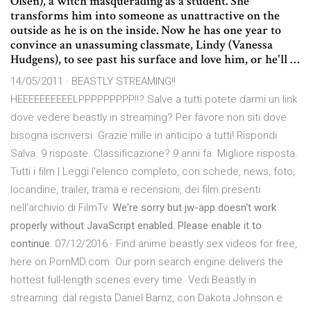
Olsen), a witch masquerading as a student. She
transforms him into someone as unattractive on the
outside as he is on the inside. Now he has one year to
convince an unassuming classmate, Lindy (Vanessa
Hudgens), to see past his surface and love him, or he'll …
14/05/2011 · BEASTLY STREAMING!!
HEEEEEEEEEELPPPPPPPPP!!? Salve a tutti potete darmi un link
dove vedere beastly in streaming? Per favore non siti dove
bisogna iscriversi. Grazie mille in anticipo a tutti! Rispondi
Salva. 9 risposte. Classificazione? 9 anni fa. Migliore risposta.
Tutti i film | Leggi l'elenco completo, con schede, news, foto,
locandine, trailer, trama e recensioni, dei film presenti
nell'archivio di FilmTv.
We're sorry but jw-app doesn't work
properly without JavaScript enabled. Please enable it to
continue.
07/12/2016 · Find anime beastly sex videos for free,
here on PornMD.com. Our porn search engine delivers the
hottest full-length scenes every time. Vedi Beastly in
streaming: dal regista Daniel Barnz, con Dakota Johnson e