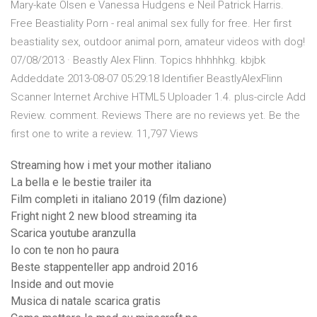
Mary-kate Olsen e Vanessa Hudgens e Neil Patrick Harris.
Free Beastiality Porn - real animal sex fully for free. Her first
beastiality sex, outdoor animal porn, amateur videos with dog!
07/08/2013 · Beastly Alex Flinn. Topics hhhhhkg. kbjbk
Addeddate 2013-08-07 05:29:18 Identifier BeastlyAlexFlinn
Scanner Internet Archive HTML5 Uploader 1.4. plus-circle Add
Review. comment. Reviews There are no reviews yet. Be the
first one to write a review. 11,797 Views
Streaming how i met your mother italiano
La bella e le bestie trailer ita
Film completi in italiano 2019 (film dazione)
Fright night 2 new blood streaming ita
Scarica youtube aranzulla
Io con te non ho paura
Beste stappenteller app android 2016
Inside and out movie
Musica di natale scarica gratis