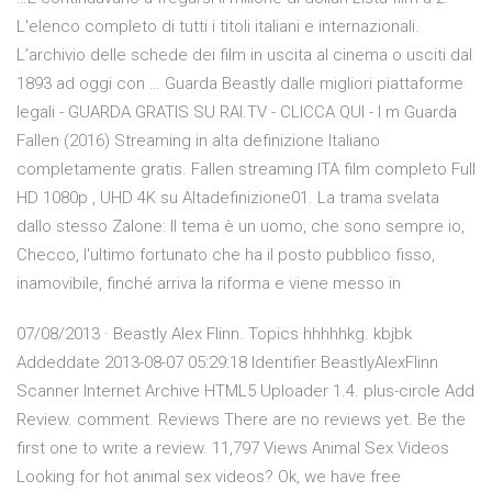
L'elenco completo di tutti i titoli italiani e internazionali.
L’archivio delle schede dei film in uscita al cinema o usciti dal
1893 ad oggi con … Guarda Beastly dalle migliori piattaforme
legali - GUARDA GRATIS SU RAI.TV - CLICCA QUI - I m Guarda
Fallen (2016) Streaming in alta definizione Italiano
completamente gratis. Fallen streaming ITA film completo Full
HD 1080p , UHD 4K su Altadefinizione01. La trama svelata
dallo stesso Zalone: Il tema è un uomo, che sono sempre io,
Checco, l'ultimo fortunato che ha il posto pubblico fisso,
inamovibile, finché arriva la riforma e viene messo in
07/08/2013 · Beastly Alex Flinn. Topics hhhhhkg. kbjbk
Addeddate 2013-08-07 05:29:18 Identifier BeastlyAlexFlinn
Scanner Internet Archive HTML5 Uploader 1.4. plus-circle Add
Review. comment. Reviews There are no reviews yet. Be the
first one to write a review. 11,797 Views Animal Sex Videos
Looking for hot animal sex videos? Ok, we have free