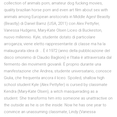
collection of animals porn, amateur dog fucking movies,
quality brazilian horse porn and even art film about sex with
animals among European aristocrats in Middle Ages! Beastly
(Beastly) di Daniel Barnz (USA, 2011) con Alex Pettyfer,
Vanessa Hudgens, Mary-Kate Olsen Liceo di Buckeston,
nuovo millennio. Kyle, studente dotato di particolare
arroganza, viene eletto rappresentante di classe ma ha la
malaugurata idea di … È il 1972 (anno della pubblicazione del
disco omonimo di Claudio Baglioni) e l’Italia è attraversata dal
fermento dei movimenti giovanili. È proprio durante una
manifestazione che Andrea, studente universatario, conosce
Giulia, che frequenta ancora il liceo. Spoiled, shallow high
school student Kyle (Alex Pettyfer) is cursed by classmate
Kendra (Mary-Kate Olsen), a witch masquerading as a
student. She transforms him into someone as unattractive on
the outside as he is on the inside. Now he has one year to
convince an unassuming classmate, Lindy (Vanessa