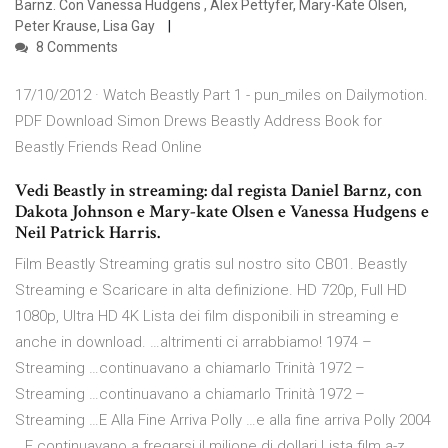
Barnz. Con Vanessa Hudgens , Alex Pettyfer, Mary-Kate Olsen,
Peter Krause, Lisa Gay
8 Comments
17/10/2012 · Watch Beastly Part 1 - pun_miles on Dailymotion.
PDF Download Simon Drews Beastly Address Book for
Beastly Friends Read Online
Vedi Beastly in streaming: dal regista Daniel Barnz, con
Dakota Johnson e Mary-kate Olsen e Vanessa Hudgens e
Neil Patrick Harris.
Film Beastly Streaming gratis sul nostro sito CB01. Beastly
Streaming e Scaricare in alta definizione. HD 720p, Full HD
1080p, Ultra HD 4K Lista dei film disponibili in streaming e
anche in download. …altrimenti ci arrabbiamo! 1974 –
Streaming …continuavano a chiamarlo Trinità 1972 –
Streaming …continuavano a chiamarlo Trinità 1972 –
Streaming …E Alla Fine Arriva Polly …e alla fine arriva Polly 2004
…E continuavano a fregarsi il milione di dollari Lista film a-z.