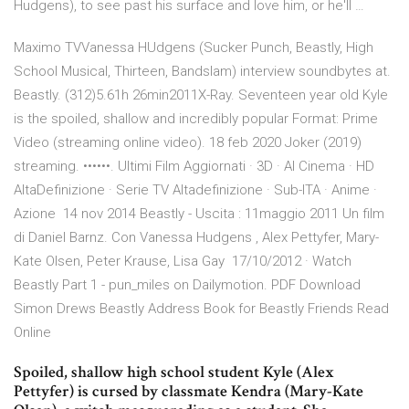
Hudgens), to see past his surface and love him, or he'll …
Maximo TVVanessa HUdgens (Sucker Punch, Beastly, High
School Musical, Thirteen, Bandslam) interview soundbytes at.
Beastly. (312)5.61h 26min2011X-Ray. Seventeen year old Kyle
is the spoiled, shallow and incredibly popular Format: Prime
Video (streaming online video). 18 feb 2020 Joker (2019)
streaming. ••••••. Ultimi Film Aggiornati · 3D · Al Cinema · HD
AltaDefinizione · Serie TV Altadefinizione · Sub-ITA · Anime ·
Azione 14 nov 2014 Beastly - Uscita : 11maggio 2011 Un film
di Daniel Barnz. Con Vanessa Hudgens , Alex Pettyfer, Mary-
Kate Olsen, Peter Krause, Lisa Gay 17/10/2012 · Watch
Beastly Part 1 - pun_miles on Dailymotion. PDF Download
Simon Drews Beastly Address Book for Beastly Friends Read
Online
Spoiled, shallow high school student Kyle (Alex
Pettyfer) is cursed by classmate Kendra (Mary-Kate