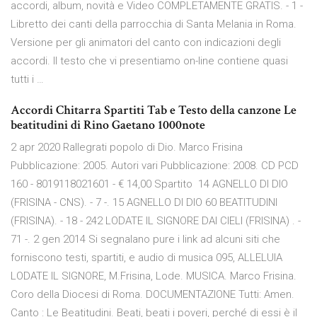
accordi, album, novità e Video COMPLETAMENTE GRATIS. - 1 -
Libretto dei canti della parrocchia di Santa Melania in Roma.
Versione per gli animatori del canto con indicazioni degli
accordi. Il testo che vi presentiamo on-line contiene quasi
tutti i …
Accordi Chitarra Spartiti Tab e Testo della canzone Le
beatitudini di Rino Gaetano 1000note
2 apr 2020 Rallegrati popolo di Dio. Marco Frisina
Pubblicazione: 2005. Autori vari Pubblicazione: 2008. CD PCD
160 - 8019118021601 - € 14,00 Spartito 14 AGNELLO DI DIO
(FRISINA - CNS). - 7 -. 15 AGNELLO DI DIO 60 BEATITUDINI
(FRISINA). - 18 - 242 LODATE IL SIGNORE DAI CIELI (FRISINA) . -
71 -. 2 gen 2014 Si segnalano pure i link ad alcuni siti che
forniscono testi, spartiti, e audio di musica 095, ALLELUIA
LODATE IL SIGNORE, M.Frisina, Lode. MUSICA. Marco Frisina.
Coro della Diocesi di Roma. DOCUMENTAZIONE Tutti: Amen.
Canto : Le Beatitudini. Beati, beati i poveri, perché di essi è il