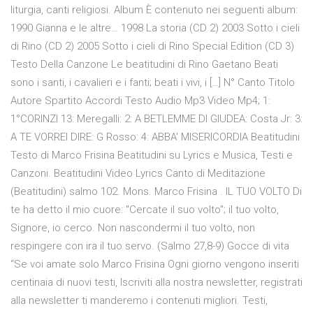
liturgia, canti religiosi. Album È contenuto nei seguenti album:
1990 Gianna e le altre… 1998 La storia (CD 2) 2003 Sotto i cieli
di Rino (CD 2) 2005 Sotto i cieli di Rino Special Edition (CD 3)
Testo Della Canzone Le beatitudini di Rino Gaetano Beati
sono i santi, i cavalieri e i fanti; beati i vivi, i […] N° Canto Titolo
Autore Spartito Accordi Testo Audio Mp3 Video Mp4; 1:
1°CORINZI 13: Meregalli: 2: A BETLEMME DI GIUDEA: Costa Jr: 3:
A TE VORREI DIRE: G Rosso: 4: ABBA' MISERICORDIA Beatitudini
Testo di Marco Frisina Beatitudini su Lyrics e Musica, Testi e
Canzoni. Beatitudini Video Lyrics Canto di Meditazione
(Beatitudini) salmo 102. Mons. Marco Frisina . IL TUO VOLTO Di
te ha detto il mio cuore: "Cercate il suo volto"; il tuo volto,
Signore, io cerco. Non nascondermi il tuo volto, non
respingere con ira il tuo servo. (Salmo 27,8-9) Gocce di vita
“Se voi amate solo Marco Frisina Ogni giorno vengono inseriti
centinaia di nuovi testi, Iscriviti alla nostra newsletter, registrati
alla newsletter ti manderemo i contenuti migliori. Testi,