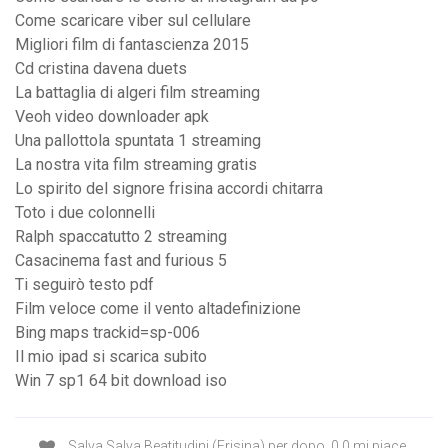
Come scaricare viber sul cellulare
Migliori film di fantascienza 2015
Cd cristina davena duets
La battaglia di algeri film streaming
Veoh video downloader apk
Una pallottola spuntata 1 streaming
La nostra vita film streaming gratis
Lo spirito del signore frisina accordi chitarra
Toto i due colonnelli
Ralph spaccatutto 2 streaming
Casacinema fast and furious 5
Ti seguirò testo pdf
Film veloce come il vento altadefinizione
Bing maps trackid=sp-006
Il mio ipad si scarica subito
Win 7 sp1 64 bit download iso
Salva Salva Beatitudini (Frisina) per dopo. 0 0 mi piace,