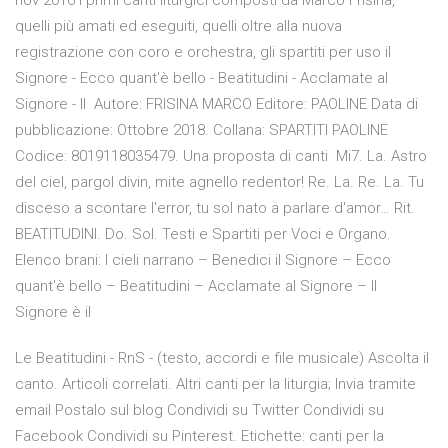
nov 2016 I primi canti liturgici composti da Marco Frisina,
quelli più amati ed eseguiti, quelli oltre alla nuova
registrazione con coro e orchestra, gli spartiti per uso il
Signore - Ecco quant'è bello - Beatitudini - Acclamate al
Signore - Il Autore: FRISINA MARCO Editore: PAOLINE Data di
pubblicazione: Ottobre 2018. Collana: SPARTITI PAOLINE
Codice: 8019118035479. Una proposta di canti Mi7. La. Astro
del ciel, pargol divin, mite agnello redentor! Re. La. Re. La. Tu
disceso a scontare l'error, tu sol nato a parlare d'amor… Rit.
BEATITUDINI. Do. Sol. Testi e Spartiti per Voci e Organo.
Elenco brani: I cieli narrano – Benedici il Signore – Ecco
quant'è bello – Beatitudini – Acclamate al Signore – Il
Signore è il
Le Beatitudini - RnS - (testo, accordi e file musicale) Ascolta il
canto. Articoli correlati. Altri canti per la liturgia; Invia tramite
email Postalo sul blog Condividi su Twitter Condividi su
Facebook Condividi su Pinterest. Etichette: canti per la