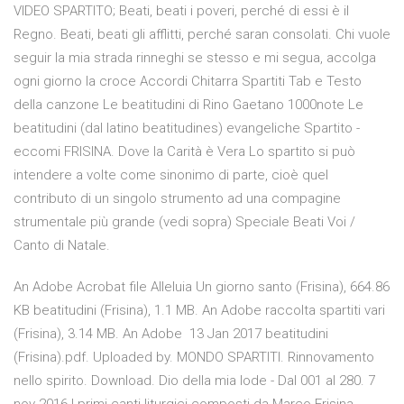
VIDEO SPARTITO; Beati, beati i poveri, perché di essi è il
Regno. Beati, beati gli afflitti, perché saran consolati. Chi vuole
seguir la mia strada rinneghi se stesso e mi segua, accolga
ogni giorno la croce Accordi Chitarra Spartiti Tab e Testo
della canzone Le beatitudini di Rino Gaetano 1000note Le
beatitudini (dal latino beatitudines) evangeliche Spartito -
eccomi FRISINA. Dove la Carità è Vera Lo spartito si può
intendere a volte come sinonimo di parte, cioè quel
contributo di un singolo strumento ad una compagine
strumentale più grande (vedi sopra) Speciale Beati Voi /
Canto di Natale.
An Adobe Acrobat file Alleluia Un giorno santo (Frisina), 664.86
KB beatitudini (Frisina), 1.1 MB. An Adobe raccolta spartiti vari
(Frisina), 3.14 MB. An Adobe 13 Jan 2017 beatitudini
(Frisina).pdf. Uploaded by. MONDO SPARTITI. Rinnovamento
nello spirito. Download. Dio della mia lode - Dal 001 al 280. 7