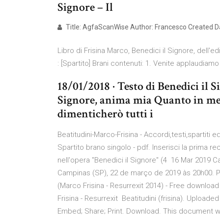
Signore – Il
Title: AgfaScanWise Author: Francesco Created D
Libro di Frisina Marco, Benedici il Signore, dell'e
: [Spartito] Brani contenuti: 1. Venite applaudiamo
18/01/2018 · Testo di Benedici il S
Signore, anima mia Quanto in me
dimenticherò tutti i
Beatitudini-Marco-Frisina - Accordi,testi,spartiti
Spartito brano singolo - pdf. Inserisci la prima re
nell'opera "Benedici il Signore" (4 16 Mar 2019
Campinas (SP), 22 de março de 2019 às 20h00. Pa
(Marco Frisina - Resurrexit 2014) - Free download
Frisina - Resurrexit Beatitudini (frisina). Uploa
Embed; Share; Print. Download. This document wa