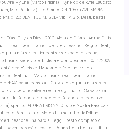
You Are My Life (Marco Frisina) · Kyrie dolce kyrie Laudato
succi, Mite Balduzzi) · Lo Spirito Del 19bis) AVE MARIA
iena di 20) BEATITUDINI. SOL- MIb FA SIb. Beati, beati i
ton Dias. Clayton Dias - 2010. Alma de Cristo - Anima Christi.
. Beati, beati i poveri, perché di essi è il Regno. Beati,
le seguir la mia strada rinneghi se stesso e mi segua,
rco Frisina: sacerdote, biblista e compositore. 10/11/2009 ·
o chi è beato", disse il Maestro e fece un elenco
ina. Beatitudini Marco Frisina Beati, beati i poveri,
ti, perchÃ© saran consolati. Chi vuole seguir la mia strada
rno la croce che salva e redime ogni uomo. Salva Salva
li correlati. Carosello precedente Carosello successivo.
isina) spartito. GLORIA FRISINA. Cristo è Nostra Pasqua -
 il testo Beatitudini di Marco Frisina tratto dall'album
rderti neanche una parola! Leggi il testo completo di
i i poveri perché di essi è il Regno Beati beati gli afflitti