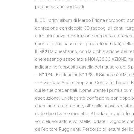
perché sarann consolati
IL CD I primi album di Marco Frisina riproposti 
confezione con doppio CD raccoglie i canti liturgi
oltre alla nuova registrazione con coro e orchestra,
riportati più in basso tra i prodotti correlati) 
IL RIC! Da quest’anno, con la dichiarazione dei re
che essendo associato a NOI ASSOCIAZIONE, rien
indicare nell’apposita casella del riquadro del 5
… N° 134 - Beatitudini. N° 133 - Il Signore è il Mio
- - + Sezione Audio : Soprani : Contralti : Tenori 
qui le tue credenziali. Nome utente I primi album
esecuzione. Un’elegante confezione con doppio CD 
quest’autore e propone, oltre alla nuova registraz
delle due diverse raccolte. 3 Lodatelo voi tutti su
voi cieli, voi astri e voi stelle, lodate il Signore 
dell'editore Rugginenti. Percorso di lettura del lib