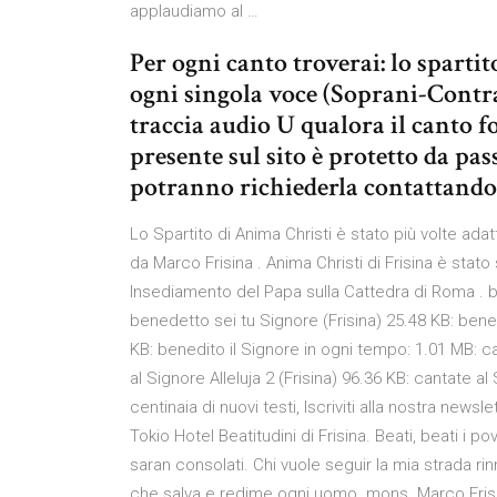
applaudiamo al …
Per ogni canto troverai: lo spartit
ogni singola voce (Soprani-Contr
traccia audio U qualora il canto f
presente sul sito è protetto da pas
potranno richiederla contattandoc
Lo Spartito di Anima Christi è stato più volte ada
da Marco Frisina . Anima Christi di Frisina è sta
Insediamento del Papa sulla Cattedra di Roma . be
benedetto sei tu Signore (Frisina) 25.48 KB: ben
KB: benedito il Signore in ogni tempo: 1.01 MB: ca
al Signore Alleluja 2 (Frisina) 96.36 KB: cantate a
centinaia di nuovi testi, Iscriviti alla nostra news
Tokio Hotel Beatitudini di Frisina. Beati, beati i pov
saran consolati. Chi vuole seguir la mia strada r
che salva e redime ogni uomo. mons. Marco Frisi