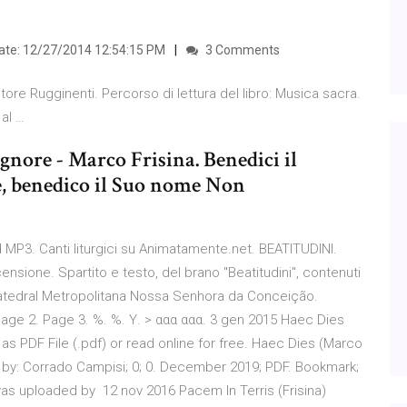
ate: 12/27/2014 12:54:15 PM
3 Comments
ditore Rugginenti. Percorso di lettura del libro: Musica sacra.
 al …
ignore - Marco Frisina. Benedici il
, benedico il Suo nome Non
 ed MP3. Canti liturgici su Animatamente.net. BEATITUDINI.
censione. Spartito e testo, del brano "Beatitudini", contenuti
 Catedral Metropolitana Nossa Senhora da Conceição.
ge 2. Page 3. %. %. Υ. > ααα ααα. 3 gen 2015 Haec Dies
 as PDF File (.pdf) or read online for free. Haec Dies (Marco
ded by: Corrado Campisi; 0; 0. December 2019; PDF. Bookmark;
s uploaded by 12 nov 2016 Pacem In Terris (Frisina)