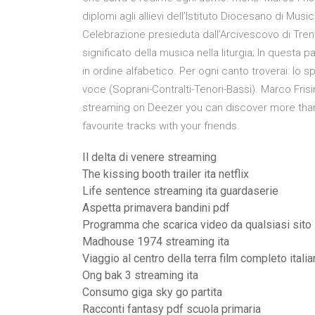
diplomi agli allievi dell’Istituto Diocesano di Mus
Celebrazione presieduta dall’Arcivescovo di Trento
significato della musica nella liturgia; In questa p
in ordine alfabetico. Per ogni canto troverai: lo s
voce (Soprani-Contralti-Tenori-Bassi). Marco Fris
streaming on Deezer you can discover more than 5
favourite tracks with your friends.
Il delta di venere streaming
The kissing booth trailer ita netflix
Life sentence streaming ita guardaserie
Aspetta primavera bandini pdf
Programma che scarica video da qualsiasi sito
Madhouse 1974 streaming ita
Viaggio al centro della terra film completo itali
Ong bak 3 streaming ita
Consumo giga sky go partita
Racconti fantasy pdf scuola primaria