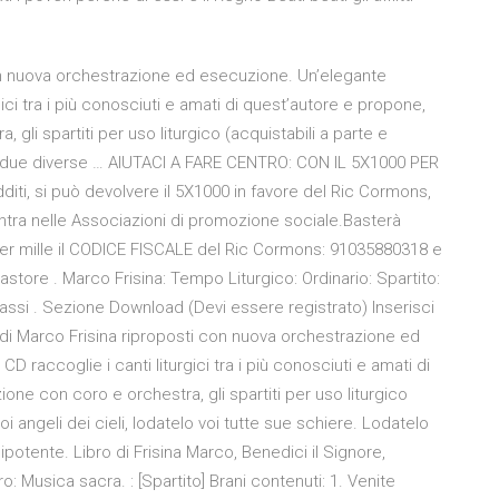
con nuova orchestrazione ed esecuzione. Un’elegante
ci tra i più conosciuti e amati di quest’autore e propone,
 gli spartiti per uso liturgico (acquistabili a parte e
delle due diverse … AIUTACI A FARE CENTRO: CON IL 5X1000 PER
dditi, si può devolvere il 5X1000 in favore del Ric Cormons,
tra nelle Associazioni di promozione sociale.Basterà
 per mille il CODICE FISCALE del Ric Cormons: 91035880318 e
 Pastore . Marco Frisina: Tempo Liturgico: Ordinario: Spartito:
: Bassi . Sezione Download (Devi essere registrato) Inserisci
 di Marco Frisina riproposti con nuova orchestrazione ed
raccoglie i canti liturgici tra i più conosciuti e amati di
ione con coro e orchestra, gli spartiti per uso liturgico
oi angeli dei cieli, lodatelo voi tutte sue schiere. Lodatelo
onnipotente. Libro di Frisina Marco, Benedici il Signore,
ro: Musica sacra. : [Spartito] Brani contenuti: 1. Venite