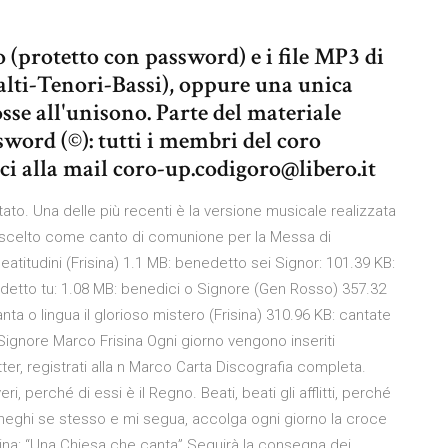
o (protetto con password) e i file MP3 di
alti-Tenori-Bassi), oppure una unica
osse all'unisono. Parte del materiale
sword (©): tutti i membri del coro
i alla mail coro-up.codigoro@libero.it
ttato. Una delle più recenti è la versione musicale realizzata
to scelto come canto di comunione per la Messa di
atitudini (Frisina) 1.1 MB: benedetto sei Signor: 101.39 KB:
edetto tu: 1.08 MB: benedici o Signore (Gen Rosso) 357.32
nta o lingua il glorioso mistero (Frisina) 310.96 KB: cantate
l Signore Marco Frisina Ogni giorno vengono inseriti
letter, registrati alla n Marco Carta Discografia completa.
eri, perché di essi è il Regno. Beati, beati gli afflitti, perché
inneghi se stesso e mi segua, accolga ogni giorno la croce
na: “Una Chiesa che canta” Seguirà la consegna dei