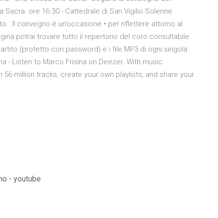
ica Sacra. ore 16.30 - Cattedrale di San Vigilio Solenne
 . Il convegno è un’occasione • per riflettere attorno al
agina potrai trovare tutto il repertorio del coro consultabile
partito (protetto con password) e i file MP3 di ogni singola
ina - Listen to Marco Frisina on Deezer. With music
6 million tracks, create your own playlists, and share your
ano - youtube