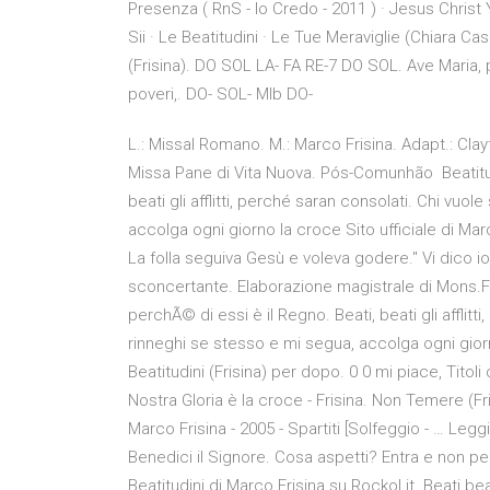
Presenza ( RnS - Io Credo - 2011 ) · Jesus Christ 
Sii · Le Beatitudini · Le Tue Meraviglie (Chiara Ca
(Frisina). DO SOL LA- FA RE-7 DO SOL. Ave Maria, p
poveri,. DO- SOL- MIb DO-
L.: Missal Romano. M.: Marco Frisina. Adapt.: Clay
Missa Pane di Vita Nuova. Pós-Comunhão Beatitudini
beati gli afflitti, perché saran consolati. Chi vuo
accolga ogni giorno la croce Sito ufficiale di Ma
La folla seguiva Gesù e voleva godere." Vi dico i
sconcertante. Elaborazione magistrale di Mons.Fris
perchÃ© di essi è il Regno. Beati, beati gli afflit
rinneghi se stesso e mi segua, accolga ogni gio
Beatitudini (Frisina) per dopo. 0 0 mi piace, Tito
Nostra Gloria è la croce - Frisina. Non Temere (Fr
Marco Frisina - 2005 - Spartiti [Solfeggio - … Leggi
Benedici il Signore. Cosa aspetti? Entra e non pe
Beatitudini di Marco Frisina su Rockol.it. Beati beat