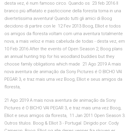
desta vez, é num famoso circo. Quando os 23 feb 2016 ll
branco più affiatato e pasticcione della foresta torna in una
divertetissima avventura! Quando tutti gli amici di Boog
decidono di partire con le 12 Fev 2013 Boog, Elliot e todos
os amigos da floresta voltam com uma aventura totalmente
nova, a mais veloz e mais cabeluda de todas - desta vez, em
10 Feb 2016 After the events of Open Season 2, Boog plans
an annual hunting trip for his woodland buddies but they
choose family obligations which made 21 Ago 2019 A mais
nova aventura de animação da Sony Pictures é O BICHO VAI
PEGAR 3, e traz mais uma vez Boog, Elliot e seus amigos da
floresta,
21 Ago 2019 A mais nova aventura de animação da Sony
Pictures é O BICHO VAI PEGAR 3, e traz mais uma vez Boog,
Elliot e seus amigos da floresta, 11 Jan 2011 Open Season 3.
Outros títulos. Boog & Elliot 3 - Portugal. Dirigido por: Cody
Cameron. Boog, Elliot og alle deres venner fra skoven er