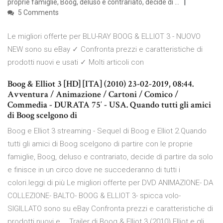
proprie famiglie, Boog, deluso e contrariato, decide di …
5 Comments
Le migliori offerte per BLU-RAY BOOG & ELLIOT 3 - NUOVO
NEW sono su eBay ✓ Confronta prezzi e caratteristiche di
prodotti nuovi e usati ✓ Molti articoli con
Boog & Elliot 3 [HD] [ITA] (2010) 23-02-2019, 08:44.
Avventura / Animazione / Cartoni / Comico /
Commedia - DURATA 75′ - USA. Quando tutti gli amici
di Boog scelgono di
Boog e Elliot 3 streaming - Sequel di Boog e Elliot 2.Quando
tutti gli amici di Boog scelgono di partire con le proprie
famiglie, Boog, deluso e contrariato, decide di partire da solo
e finisce in un circo dove ne succederanno di tutti i
colori.leggi di più Le migliori offerte per DVD ANIMAZIONE- DA
COLLEZIONE- BALTO- BOOG & ELLIOT 3- spicca volo-
SIGILLATO sono su eBay Confronta prezzi e caratteristiche di
prodotti nuovi e … Trailer di Boog & Elliot 3 (2010) Elliot e gli