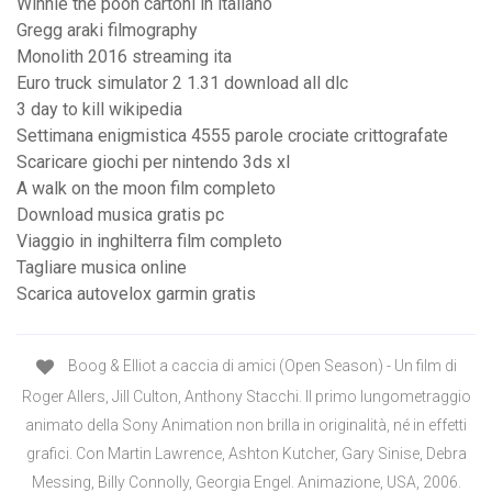
Winnie the pooh cartoni in italiano
Gregg araki filmography
Monolith 2016 streaming ita
Euro truck simulator 2 1.31 download all dlc
3 day to kill wikipedia
Settimana enigmistica 4555 parole crociate crittografate
Scaricare giochi per nintendo 3ds xl
A walk on the moon film completo
Download musica gratis pc
Viaggio in inghilterra film completo
Tagliare musica online
Scarica autovelox garmin gratis
Boog & Elliot a caccia di amici (Open Season) - Un film di
Roger Allers, Jill Culton, Anthony Stacchi. Il primo lungometraggio
animato della Sony Animation non brilla in originalità, né in effetti
grafici. Con Martin Lawrence, Ashton Kutcher, Gary Sinise, Debra
Messing, Billy Connolly, Georgia Engel. Animazione, USA, 2006.