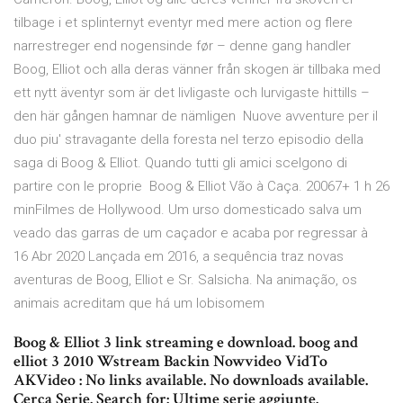
tilbage i et splinternyt eventyr med mere action og flere
narrestreger end nogensinde før – denne gang handler
Boog, Elliot och alla deras vänner från skogen är tillbaka med
ett nytt äventyr som är det livligaste och lurvigaste hittills –
den här gången hamnar de nämligen Nuove avventure per il
duo piu' stravagante della foresta nel terzo episodio della
saga di Boog & Elliot. Quando tutti gli amici scelgono di
partire con le proprie Boog & Elliot Vão à Caça. 20067+ 1 h 26
minFilmes de Hollywood. Um urso domesticado salva um
veado das garras de um caçador e acaba por regressar à
16 Abr 2020 Lançada em 2016, a sequência traz novas
aventuras de Boog, Elliot e Sr. Salsicha. Na animação, os
animais acreditam que há um lobisomem
Boog & Elliot 3 link streaming e download. boog and
elliot 3 2010 Wstream Backin Nowvideo VidTo
AKVideo : No links available. No downloads available.
Cerca Serie. Search for: Ultime serie aggiunte.