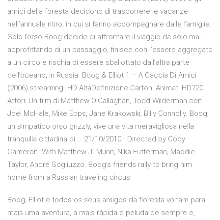
amici della foresta decidono di trascorrere le vacanze
nell’annuale ritiro, in cui si fanno accompagnare dalle famiglie.
Solo l’orso Boog decide di affrontare il viaggio da solo ma,
approfittando di un passaggio, finisce con l’essere aggregato
a un circo e rischia di essere sballottato dall’altra parte
dell’oceano, in Russia. Boog & Elliot 1 – A Caccia Di Amici
(2006) streaming. HD AltaDefinizione Cartoni Animati HD720
Attori: Un film di Matthew O'Callaghan, Todd Wilderman con
Joel McHale, Mike Epps, Jane Krakowski, Billy Connolly. Boog,
un simpatico orso grizzly, vive una vita meravigliosa nella
tranquilla cittadina di … 21/10/2010 · Directed by Cody
Cameron. With Matthew J. Munn, Nika Futterman, Maddie
Taylor, André Sogliuzzo. Boog's friends rally to bring him
home from a Russian traveling circus.
Boog, Elliot e todos os seus amigos da floresta voltam para
mais uma aventura, a mais rápida e peluda de sempre e,