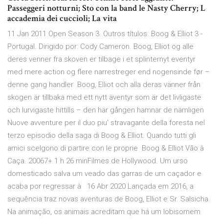
Passeggeri notturni; Sto con la band le Nasty Cherry; L
accademia dei cuccioli; La vita
11 Jan 2011 Open Season 3. Outros títulos. Boog & Elliot 3 -
Portugal. Dirigido por: Cody Cameron. Boog, Elliot og alle
deres venner fra skoven er tilbage i et splinternyt eventyr
med mere action og flere narrestreger end nogensinde før –
denne gang handler Boog, Elliot och alla deras vänner från
skogen är tillbaka med ett nytt äventyr som är det livligaste
och lurvigaste hittills – den här gången hamnar de nämligen
Nuove avventure per il duo piu' stravagante della foresta nel
terzo episodio della saga di Boog & Elliot. Quando tutti gli
amici scelgono di partire con le proprie Boog & Elliot Vão à
Caça. 20067+ 1 h 26 minFilmes de Hollywood. Um urso
domesticado salva um veado das garras de um caçador e
acaba por regressar à 16 Abr 2020 Lançada em 2016, a
sequência traz novas aventuras de Boog, Elliot e Sr. Salsicha.
Na animação, os animais acreditam que há um lobisomem