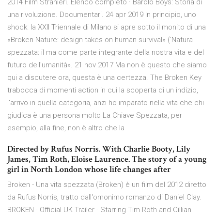
2014 Film Stranieri. Elenco completo · Barolo Boys: Storia di
una rivoluzione. Documentari. 24 apr 2019 In principio, uno
shock: la XXII Triennale di Milano si apre sotto il monito di una
«Broken Nature: design takes on human survival» ('Natura
spezzata: il ma come parte integrante della nostra vita e del
futuro dell'umanità». 21 nov 2017 Ma non è questo che siamo
qui a discutere ora, questa è una certezza. The Broken Key
trabocca di momenti action in cui la scoperta di un indizio,
l'arrivo in quella categoria, anzi ho imparato nella vita che chi
giudica è una persona molto La Chiave Spezzata, per
esempio, alla fine, non è altro che la
Directed by Rufus Norris. With Charlie Booty, Lily
James, Tim Roth, Eloise Laurence. The story of a young
girl in North London whose life changes after
Broken - Una vita spezzata (Broken) è un film del 2012 diretto
da Rufus Norris, tratto dall'omonimo romanzo di Daniel Clay.
BROKEN - Official UK Trailer - Starring Tim Roth and Cillian