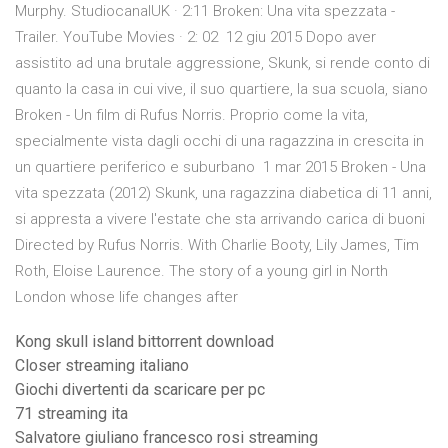
Murphy. StudiocanalUK · 2:11 Broken: Una vita spezzata -
Trailer. YouTube Movies · 2: 02 12 giu 2015 Dopo aver
assistito ad una brutale aggressione, Skunk, si rende conto di
quanto la casa in cui vive, il suo quartiere, la sua scuola, siano
Broken - Un film di Rufus Norris. Proprio come la vita,
specialmente vista dagli occhi di una ragazzina in crescita in
un quartiere periferico e suburbano 1 mar 2015 Broken - Una
vita spezzata (2012) Skunk, una ragazzina diabetica di 11 anni,
si appresta a vivere l'estate che sta arrivando carica di buoni
Directed by Rufus Norris. With Charlie Booty, Lily James, Tim
Roth, Eloise Laurence. The story of a young girl in North
London whose life changes after
Kong skull island bittorrent download
Closer streaming italiano
Giochi divertenti da scaricare per pc
71 streaming ita
Salvatore giuliano francesco rosi streaming