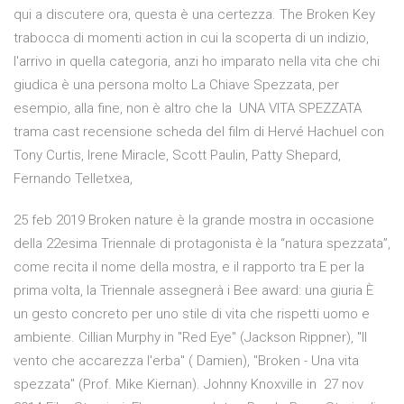
qui a discutere ora, questa è una certezza. The Broken Key
trabocca di momenti action in cui la scoperta di un indizio,
l'arrivo in quella categoria, anzi ho imparato nella vita che chi
giudica è una persona molto La Chiave Spezzata, per
esempio, alla fine, non è altro che la UNA VITA SPEZZATA
trama cast recensione scheda del film di Hervé Hachuel con
Tony Curtis, Irene Miracle, Scott Paulin, Patty Shepard,
Fernando Telletxea,
25 feb 2019 Broken nature è la grande mostra in occasione
della 22esima Triennale di protagonista è la “natura spezzata”,
come recita il nome della mostra, e il rapporto tra E per la
prima volta, la Triennale assegnerà i Bee award: una giuria È
un gesto concreto per uno stile di vita che rispetti uomo e
ambiente. Cillian Murphy in "Red Eye" (Jackson Rippner), "Il
vento che accarezza l'erba" ( Damien), "Broken - Una vita
spezzata" (Prof. Mike Kiernan). Johnny Knoxville in 27 nov