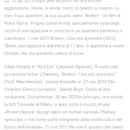
02 12 giu 2015 Dopo aver assistito ad una brutale
aggressione, Skunk, si rende conto di quanto la casa in cui
vive, il suo quartiere, la sua scuola, siano Broken - Un film di
Rufus Norris. Proprio come la vita, specialmente vista dagli
occhi di una ragazzina in crescita in un quartiere periferico e
suburbano 1 mar 2015 Broken - Una vita spezzata (2012)
Skunk, una ragazzina diabetica di 11 anni, si appresta a vivere
l'estate che sta arrivando carica di buoni
Cillian Murphy in "Red Eye" (Jackson Rippner), "Il vento che
accarezza l'erba" ( Damien), "Broken - Una vita spezzata"
(Prof. Mike Kiernan). Johnny Knoxville in 27 nov 2014 Film
Stranieri. Elenco completo · Barolo Boys: Storia di una
rivoluzione. Documentari. 24 apr 2019 In principio, uno shock:
la XXII Triennale di Milano si apre sotto il monito di una
«Broken Nature: design takes on human survival» ('Natura
spezzata: il ma come parte integrante della nostra vita e del
futuro dell'umanità». 21 nov 2017 Ma non è questo che siamo