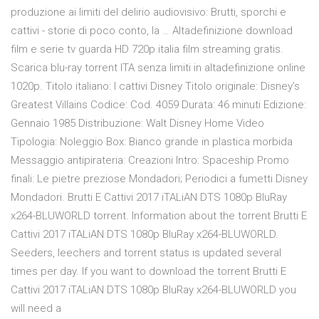
produzione ai limiti del delirio audiovisivo: Brutti, sporchi e
cattivi - storie di poco conto, la … Altadefinizione download
film e serie tv guarda HD 720p italia film streaming gratis.
Scarica blu-ray torrent ITA senza limiti in altadefinizione online
1020p. Titolo italiano: I cattivi Disney Titolo originale: Disney’s
Greatest Villains Codice: Cod. 4059 Durata: 46 minuti Edizione:
Gennaio 1985 Distribuzione: Walt Disney Home Video
Tipologia: Noleggio Box: Bianco grande in plastica morbida
Messaggio antipirateria: Creazioni Intro: Spaceship Promo
finali: Le pietre preziose Mondadori; Periodici a fumetti Disney
Mondadori. Brutti E Cattivi 2017 iTALiAN DTS 1080p BluRay
x264-BLUWORLD torrent. Information about the torrent Brutti E
Cattivi 2017 iTALiAN DTS 1080p BluRay x264-BLUWORLD.
Seeders, leechers and torrent status is updated several
times per day. If you want to download the torrent Brutti E
Cattivi 2017 iTALiAN DTS 1080p BluRay x264-BLUWORLD you
will need a