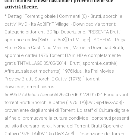
clan mafioso cinese nasconde i proventi delle sue
attività illecite.
* Dettagli Torrent globale | Commenti (0) - Brutti, sporchi e
cattivi [XviD - Ita Ac3][TnT Village] - Download via torrent:
Categoria bittorrent: BDRip: Descrizione: PRESENTA Brutti,
sporchi e cattivi [XviD - Ita Ac3][TnT Village].: SCHEDA :. Regia:
Ettore Scola Cast: Nino Manfredi, Marcella Download Brutti,
sporchi e cattivi 1976 Torrent ITA in HD e completamente
gratis TNTVILLAGE 05/05/2014 · Brutti,.sporchi.e.cattivi(
Affreux,.sales.et.mechants)[ 1976][dual. Ita Fra] Movies
Preview Brutti, Sporchi E Cattivi (1976).[] torrent
download,torrent hash is
6d89fd77b0e6db7ceca66f26a0b7d69122091d24 Ecco a voi il
torrent Brutti Sporchi e Cattivi (1976 ITA)[DVDRip-DivX-Ac3] -
proveniente dagli archivi di Torrent. Lo staff di Cultura digitale
al fine di promuovere la cultura condivide i contenuti presenti
sul sito il corsaro nero.. Nome del Torrent: Brutti Sporchi e
Cattivi (1976 ITA)[DVDRip-DivX-Ac3] -. Descrizione del torrent: