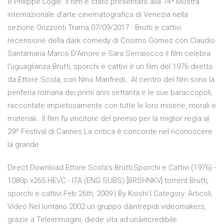
e Philippe Logie. Il film è stato presentato alla 74ª Mostra
internazionale d'arte cinematografica di Venezia nella
sezione Orizzonti Trama 07/09/2017 · Brutti e cattivi
recensione della dark comedy di Cosimo Gomez con Claudio
Santamaria Marco D'Amore e Sara Serraiocco il film celebra
l'uguaglianza Brutti, sporchi e cattivi è un film del 1976 diretto
da Ettore Scola, con Nino Manfredi.. Al centro del film sono la
periferia romana dei primi anni settanta e le sue baraccopoli,
raccontate impietosamente con tutte le loro miserie, morali e
materiali.. Il film fu vincitore del premio per la miglior regia al
29º Festival di Cannes.La critica è concorde nel riconoscere
la grande
Direct Download Ettore Scola's Brutti,Sporchi e Cattivi (1976) -
1080p x265 HEVC - ITA (ENG SUBS) [BRSHNKV] torrent Brutti,
sporchi e cattivi Feb 26th, 2009 | By Kioshi | Category: Articoli,
Video Nel lontano 2002 un gruppo dâintrepidi videomakers,
grazie a Teleimmagini, diede vita ad unâincredibile