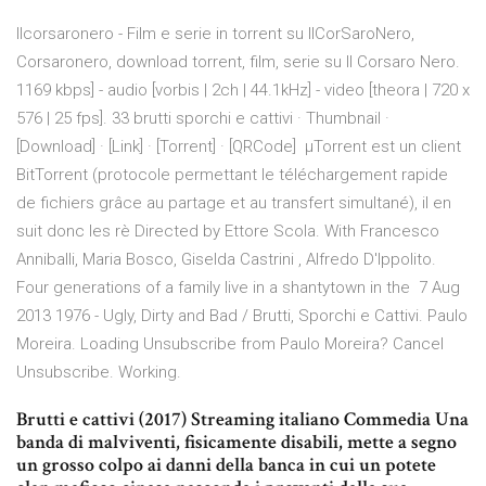
Ilcorsaronero - Film e serie in torrent su IlCorSaroNero,
Corsaronero, download torrent, film, serie su Il Corsaro Nero.
1169 kbps] - audio [vorbis | 2ch | 44.1kHz] - video [theora | 720 x
576 | 25 fps]. 33 brutti sporchi e cattivi · Thumbnail ·
[Download] · [Link] · [Torrent] · [QRCode] µTorrent est un client
BitTorrent (protocole permettant le téléchargement rapide
de fichiers grâce au partage et au transfert simultané), il en
suit donc les rè Directed by Ettore Scola. With Francesco
Anniballi, Maria Bosco, Giselda Castrini , Alfredo D'Ippolito.
Four generations of a family live in a shantytown in the 7 Aug
2013 1976 - Ugly, Dirty and Bad / Brutti, Sporchi e Cattivi. Paulo
Moreira. Loading Unsubscribe from Paulo Moreira? Cancel
Unsubscribe. Working.
Brutti e cattivi (2017) Streaming italiano Commedia Una
banda di malviventi, fisicamente disabili, mette a segno
un grosso colpo ai danni della banca in cui un potete