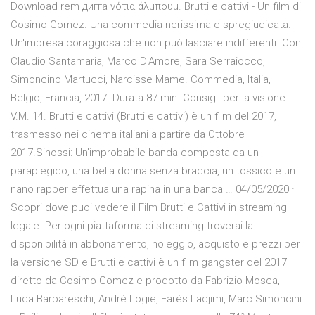
Download rem дигга νότια άλμπουμ. Brutti e cattivi - Un film di
Cosimo Gomez. Una commedia nerissima e spregiudicata.
Un'impresa coraggiosa che non può lasciare indifferenti. Con
Claudio Santamaria, Marco D'Amore, Sara Serraiocco,
Simoncino Martucci, Narcisse Mame. Commedia, Italia,
Belgio, Francia, 2017. Durata 87 min. Consigli per la visione
V.M. 14. Brutti e cattivi (Brutti e cattivi) è un film del 2017,
trasmesso nei cinema italiani a partire da Ottobre
2017.Sinossi: Un'improbabile banda composta da un
paraplegico, una bella donna senza braccia, un tossico e un
nano rapper effettua una rapina in una banca … 04/05/2020 ·
Scopri dove puoi vedere il Film Brutti e Cattivi in streaming
legale. Per ogni piattaforma di streaming troverai la
disponibilità in abbonamento, noleggio, acquisto e prezzi per
la versione SD e Brutti e cattivi è un film gangster del 2017
diretto da Cosimo Gomez e prodotto da Fabrizio Mosca,
Luca Barbareschi, André Logie, Farés Ladjimi, Marc Simoncini