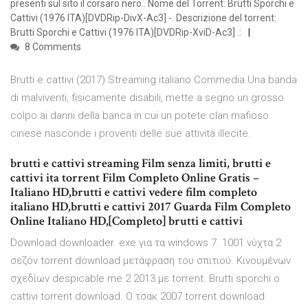
presenti sul sito il corsaro nero.. Nome del Torrent: Brutti Sporchi e
Cattivi (1976 ITA)[DVDRip-DivX-Ac3] -. Descrizione del torrent:
Brutti Sporchi e Cattivi (1976 ITA)[DVDRip-XviD-Ac3] .:
8 Comments
Brutti e cattivi (2017) Streaming italiano Commedia Una banda
di malviventi, fisicamente disabili, mette a segno un grosso
colpo ai danni della banca in cui un potete clan mafioso
cinese nasconde i proventi delle sue attività illecite.
brutti e cattivi streaming Film senza limiti, brutti e
cattivi ita torrent Film Completo Online Gratis –
Italiano HD,brutti e cattivi vedere film completo
italiano HD,brutti e cattivi 2017 Guarda Film Completo
Online Italiano HD,[Completo] brutti e cattivi
Download downloader. exe για τα windows 7. 1001 νύχτα 2
σεζόν torrent download μετάφραση του σπιτιού. Κινουμένων
σχεδίων despicable me 2 2013 με torrent. Brutti sporchi ο
cattivi torrent download. Ο τσακ 2007 torrent download.