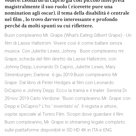
vedere! Leonardo di caprio già cosi piccolo interpreta
magistralmente il suo ruolo ( ricevette pure una
nomination agli oscar). il tema della disabilità è centrale
nel film , lo trovo davvero interessante e profondo
perché da molti spunti su cui riflettere.
Buon compleanno Mr. Grape (What's Eating Gilbert Grape) - Un
film di Lasse Hallström. Vivere così è come ballare senza
musica. Con Juliette Lewis, Johnny Buon compleanno mr.
Grape, scheda del film diretto da Lasse Hallström, con
Johnny Depp, Leonardo Di Caprio, Juliette Lewis, Mary
Steenburgen, Darlene 6 giu 2019 Buon compleanno Mr
Grape. Dal libro di Peter Hedges al film con Leonardo
DiCaprio e Johnny Depp. Ecco la trama e il trailer. Serena Di
29 nov 2019 Carlo Verdone: “Buon compleanno Mr. Grape con
Depp e DiCaprio? L'ho ' inventato' io”. Il regista e attore,
ospite speciale al Torino Film Scopri dove guardare il film
Buon compleanno, Mr. Grape in streaming legale completo
sulle piattaforme disponibili in SD HD 4K in ITA e ENG.