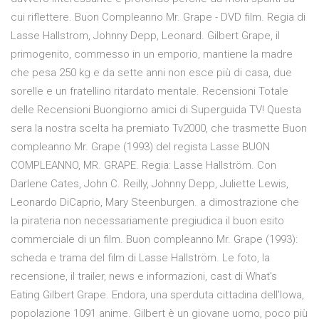
cui riflettere. Buon Compleanno Mr. Grape - DVD film. Regia di
Lasse Hallstrom, Johnny Depp, Leonard. Gilbert Grape, il
primogenito, commesso in un emporio, mantiene la madre
che pesa 250 kg e da sette anni non esce più di casa, due
sorelle e un fratellino ritardato mentale. Recensioni Totale
delle Recensioni Buongiorno amici di Superguida TV! Questa
sera la nostra scelta ha premiato Tv2000, che trasmette Buon
compleanno Mr. Grape (1993) del regista Lasse BUON
COMPLEANNO, MR. GRAPE. Regia: Lasse Hallström. Con
Darlene Cates, John C. Reilly, Johnny Depp, Juliette Lewis,
Leonardo DiCaprio, Mary Steenburgen. a dimostrazione che
la pirateria non necessariamente pregiudica il buon esito
commerciale di un film. Buon compleanno Mr. Grape (1993):
scheda e trama del film di Lasse Hallström. Le foto, la
recensione, il trailer, news e informazioni, cast di What's
Eating Gilbert Grape. Endora, una sperduta cittadina dell'Iowa,
popolazione 1091 anime. Gilbert è un giovane uomo, poco più