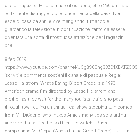
che un ragazzo. Ha una madre il cui peso, oltre 250 chili, sta
lentamente distruggendo le fondamenta della casa. Non
esce di casa da anni e vive mangiando, fumando e
guardando la televisione in continuazione, tanto da essere
diventata una sorta di mostruosa attrazione per i ragazzini
che
8 feb 2019
https://www.youtube.com/channel/UCg3S0Ong38Z04XBATZQQ
iscriviti e commenta sostieni il canale di pasquale Regia:
Lasse Hallström What's Eating Gilbert Grape is a 1993
American drama film directed by Lasse Hallström and
brother, as they wait for the many tourists' trailers to pass
through town during an annual real show-stopping turn comes
from Mr. DiCaprio, who makes Arnie's many tics so startling
and vivid that at first he is difficult to watch… Buon
compleanno Mr. Grape (What's Eating Gilbert Grape) - Un film