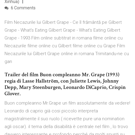
Xinhua)
6 Comments
Film Necazurile lui Gilbert Grape - Ce îl frământă pe Gilbert
Grape - What's Eating Gilbert Grape - What's Eating Gilbert
Grape - 1993 Film online subtitrat in romana filme online cu
Necazurile filme online cu Gilbert filme online cu Grape Film
Necazurile lui Gilbert Grape online in romana Trimitandu-ne cu
gan
Trailer del film Buon compleanno Mr. Grape (1993)
regia di Lasse Hallström, con Juliette Lewis, Johnny
Depp, Mary Steenburgen, Leonardo DiCaprio, Crispin
Glover.
Buon compleanno Mr.Grape un film assolutamente da vedere!
Leonardo di caprio già cosi piccolo interpreta
magistralmente il suo ruolo ( ricevette pure una nomination
agli oscar). il tema della disabilità è centrale nel film , lo trovo
davvero interessante e profondo perché da molti spunti su