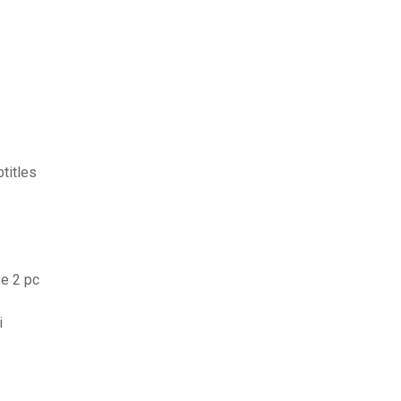
titles
e 2 pc
i