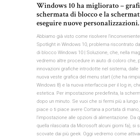
Windows 10 ha migliorato – graf
schermata di blocco e la schermata
eseguire nuove personalizzazioni.
Abbiamo già visto come risolvere l'inconvenien
Spotlight in Windows 10, problema riscontrato da
di blocco Windows 10 | Soluzione, che, nella maggi
vedremo altre procedure in aiuto di coloro che, 
innovazioni grafiche introdotte nel sistema, dall
nuova veste grafica del menu start (che ha rimpia
Windows 8) e la nuova interfaccia per il log in, 
estetica. Per impostazione predefinita, la sche
dopo un minuto. Se vuoi che si fermi più a lungo
piace o ti piace avere Cortana a portata di mano
l'impostazione alle opzioni di alimentazione. Da 
quella rilasciata da Microsoft alcuni giorni fa),
scovate dai più geek. Oggi vedremo come attivar