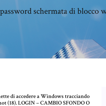
password schermata di blocco 
mette di accedere a Windows tracciando
nshot (18). LOGIN – CAMBIO SFONDO O