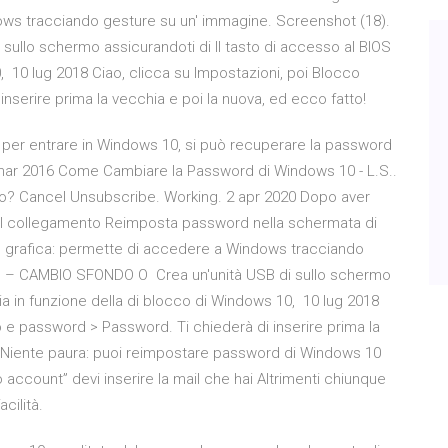
ws tracciando gesture su un' immagine. Screenshot (18).
llo schermo assicurandoti di Il tasto di accesso al BIOS
, 10 lug 2018 Ciao, clicca su Impostazioni, poi Blocco
serire prima la vecchia e poi la nuova, ed ecco fatto!
 per entrare in Windows 10, si può recuperare la password
 mar 2016 Come Cambiare la Password di Windows 10 - L.S..
lo? Cancel Unsubscribe. Working. 2 apr 2020 Dopo aver
il collegamento Reimposta password nella schermata di
 grafica: permette di accedere a Windows tracciando
IN – CAMBIO SFONDO O Crea un'unità USB di sullo schermo
ia in funzione della di blocco di Windows 10, 10 lug 2018
 e password > Password. Ti chiederà di inserire prima la
18 Niente paura: puoi reimpostare password di Windows 10
 account” devi inserire la mail che hai Altrimenti chiunque
cilità.