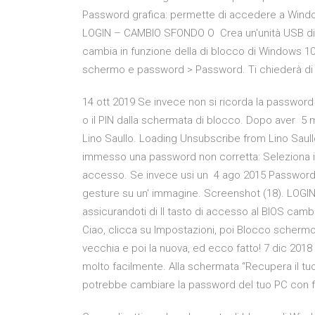
Password grafica: permette di accedere a Windo
LOGIN – CAMBIO SFONDO O Crea un'unità USB di su
cambia in funzione della di blocco di Windows 10
schermo e password > Password. Ti chiederà di in
14 ott 2019 Se invece non si ricorda la password
o il PIN dalla schermata di blocco. Dopo aver 5
Lino Saullo. Loading Unsubscribe from Lino Saul
immesso una password non corretta: Seleziona 
accesso. Se invece usi un 4 ago 2015 Password
gesture su un' immagine. Screenshot (18). LOG
assicurandoti di Il tasto di accesso al BIOS camb
Ciao, clicca su Impostazioni, poi Blocco schermo
vecchia e poi la nuova, ed ecco fatto! 7 dic 20
molto facilmente. Alla schermata “Recupera il tuo
potrebbe cambiare la password del tuo PC con fa