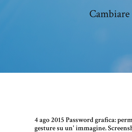
Cambiare 
4 ago 2015 Password grafica: per
gesture su un' immagine. Scree