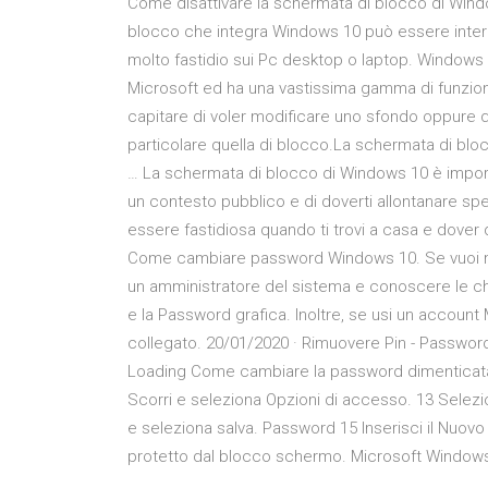
Come disattivare la schermata di blocco di Wind
blocco che integra Windows 10 può essere intere
molto fastidio sui Pc desktop o laptop. Windows 10
Microsoft ed ha una vastissima gamma di funziona
capitare di voler modificare uno sfondo oppure 
particolare quella di blocco.La schermata di bl
… La schermata di blocco di Windows 10 è importa
un contesto pubblico e di doverti allontanare sp
essere fastidiosa quando ti trovi a casa e dover
Come cambiare password Windows 10. Se vuoi mo
un amministratore del sistema e conoscere le chi
e la Password grafica. Inoltre, se usi un account
collegato. 20/01/2020 · Rimuovere Pin - Passwor
Loading Come cambiare la password dimenticata
Scorri e seleziona Opzioni di accesso. 13 Selezi
e seleziona salva. Password 15 Inserisci il Nuovo
protetto dal blocco schermo. Microsoft Windo