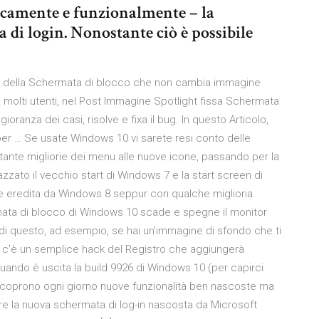
icamente e funzionalmente – la
 di login. Nonostante ciò è possibile
te della Schermata di blocco che non cambia immagine
 molti utenti, nel Post Immagine Spotlight fissa Schermata
oranza dei casi, risolve e fixa il bug. In questo Articolo,
per … Se usate Windows 10 vi sarete resi conto delle
e tante migliorie dei menu alle nuove icone, passando per la
zzato il vecchio start di Windows 7 e la start screen di
che eredita da Windows 8 seppur con qualche miglioria
rmata di blocco di Windows 10 scade e spegne il monitor
 di questo, ad esempio, se hai un'immagine di sfondo che ti
, c'è un semplice hack del Registro che aggiungerà
quando è uscita la build 9926 di Windows 10 (per capirci
 si scoprono ogni giorno nuove funzionalità ben nascoste ma
e la nuova schermata di log-in nascosta da Microsoft