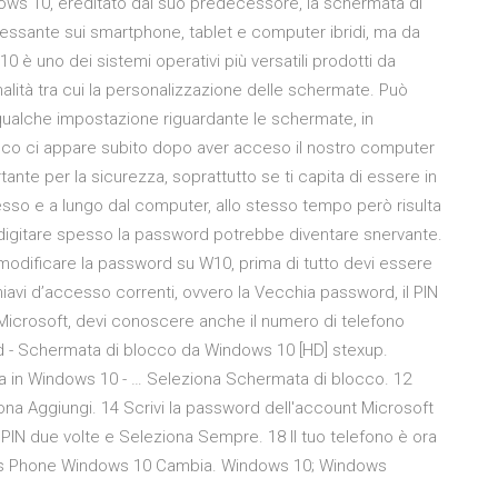
ows 10, ereditato dal suo predecessore, la schermata di
ssante sui smartphone, tablet e computer ibridi, ma da
 è uno dei sistemi operativi più versatili prodotti da
lità tra cui la personalizzazione delle schermate. Può
qualche impostazione riguardante le schermate, in
occo ci appare subito dopo aver acceso il nostro computer
nte per la sicurezza, soprattutto se ti capita di essere in
esso e a lungo dal computer, allo stesso tempo però risulta
 digitare spesso la password potrebbe diventare snervante.
dificare la password su W10, prima di tutto devi essere
avi d’accesso correnti, ovvero la Vecchia password, il PIN
 Microsoft, devi conoscere anche il numero di telefono
d - Schermata di blocco da Windows 10 [HD] stexup.
 in Windows 10 - … Seleziona Schermata di blocco. 12
ona Aggiungi. 14 Scrivi la password dell'account Microsoft
 PIN due volte e Seleziona Sempre. 18 Il tuo telefono è ora
ws Phone Windows 10 Cambia. Windows 10; Windows