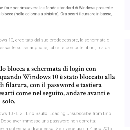
e fare per rimuovere lo sfondo standard di Windows presente
locco (nella colonna a sinistra); Ora scorri il cursore in basso,
ows 10, ereditato dal suo predecessore, la schermata di
ssante sui smartphone, tablet e computer ibridi, ma da
 blocca a schermata di login con
o quando Windows 10 è stato bloccato alla
i filatura, con il password e tastiera
satti come nel seguito, andare avanti e
 solo.
s 10 - L.S.. Lino Saullo. Loading Unsubscribe from Lino
0 Dopo aver immesso una password non corretta:
ella schermata di accesso. Se invece usi un 4 ago 2015