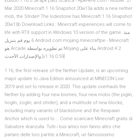
Edition 1.16.0.58 apk paid Scarica - ApkHere.com - Mobile. 27
Mar 2020 Minecraft 1.16 Snapshot 20w13a adds a new nether
mob, the Strider! The lodestone has Minecraft 1.16 Snapshot
20w13b Download Links:. Minecraft experiences will come to
life with RTX support in Windows 10 version of the game. منذ
6 يوم قم بتنزيل Android com.mojang.minecraftpe - Minecraft
هو Arcade تم تطويره بواسطة Mojang بناء على Android 4.2
والإصدارات الأحدث [v1.16.0.59]
1.16, the first release of the Nether Update, is an upcoming
major update to Java Edition announced at MINECON Live
2019 and set to release in 2020. This update overhauls the
Nether by adding four new biomes, four new mobs (the piglin,
hoglin, zoglin, and strider), and a multitude of new blocks,
including many variants of blackstone and the Respawn
Anchor which is used to … Come scaricare Minecraft gratis di
Salvatore Aranzulla. Tutti i tuoi amici non fanno altro che
parlare delle loro partite a Minecraft, un famosissimo