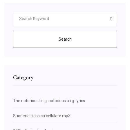
Search
Category
The notorious b.i.g. notorious b.i.g. lyrics
Suoneria classica cellulare mp3