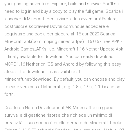
your gaming adventure. Explore, build and survive! You'll still
need to log in and buy a copy to play the full game. Scarica il
launcher di Minecraft per iniziare la tua avventura! Esplora,
costruisci e sopravvivi! Dovrai comunque accedere e
acquistare una copia per giocare al 16 apr 2020 Scarica
Minecraft apk(com.mojang.minecraftpe)1.16.0.57 free APK -
Android Games_APKsHub. Minecraft 1.16 Nether Update Apk
if finally available for download. You can easly download
MCPE 1.16 Nether on iOS and Android by following this easy
steps: The download link is available at
minecraft.net/download. By default, you can choose and play
release versions of Minecraft, e.g. 1.8.x, 1.9.x, 1.10.x and so
forth.
Creato da Notch Development AB, Minecraft è un gioco
survival e di gestione risorse che richiede un minimo di
creatività. Il suo scopo è quello cercare di Minecraft: Pocket