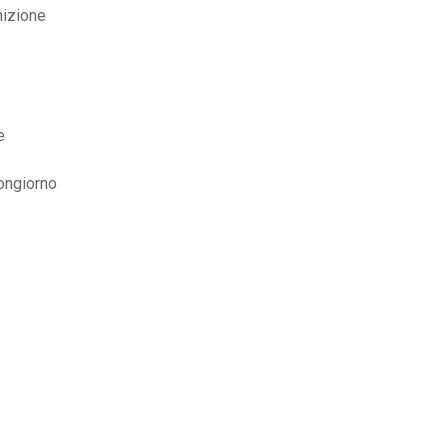
nizione
e
ongiorno