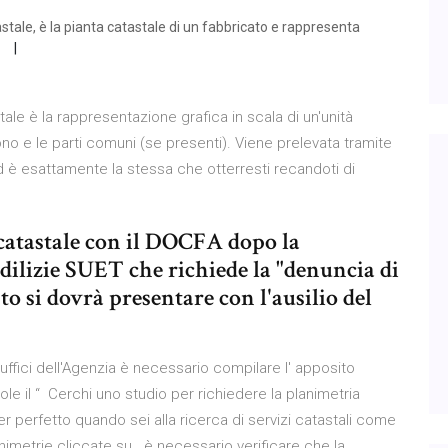
tale, è la pianta catastale di un fabbricato e rappresenta
a
tale è la rappresentazione grafica in scala di un'unità
ono e le parti comuni (se presenti). Viene prelevata tramite
ed è esattamente la stessa che otterresti recandoti di
catastale con il DOCFA dopo la
edilizie SUET che richiede la "denuncia di
to si dovrà presentare con l'ausilio del
 uffici dell'Agenzia è necessario compilare l' apposito
ole il “ Cerchi uno studio per richiedere la planimetria
r perfetto quando sei alla ricerca di servizi catastali come
nimetrie cliccate su . è necessario verificare che la