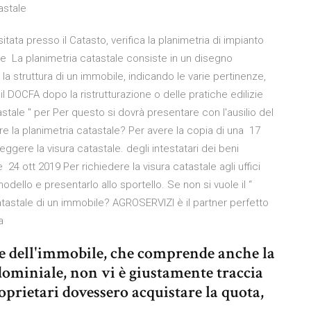
astale
tata presso il Catasto, verifica la planimetria di impianto
one La planimetria catastale consiste in un disegno
la struttura di un immobile, indicando le varie pertinenze,
l DOCFA dopo la ristrutturazione o delle pratiche edilizie
stale " per Per questo si dovrà presentare con l'ausilio del
la planimetria catastale? Per avere la copia di una 17
ere la visura catastale. degli intestatari dei beni
 24 ott 2019 Per richiedere la visura catastale agli uffici
dello e presentarlo allo sportello. Se non si vuole il “
atastale di un immobile? AGROSERVIZI è il partner perfetto
la
le dell'immobile, che comprende anche la
dominiale, non vi è giustamente traccia
roprietari dovessero acquistare la quota,