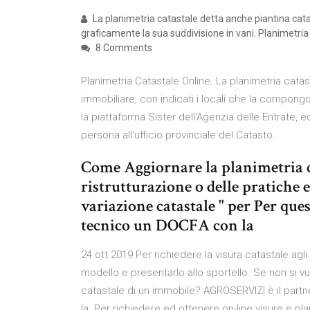
La planimetria catastale detta anche piantina catas
graficamente la sua suddivisione in vani. Planimetri
8 Comments
Planimetria Catastale Online. La planimetria catas
immobiliare, con indicati i locali che la compong
la piattaforma Sister dell'Agenzia delle Entrate, 
persona all'ufficio provinciale del Catasto.
Come Aggiornare la planimetria 
ristrutturazione o delle pratiche 
variazione catastale " per Per ques
tecnico un DOCFA con la
24 ott 2019 Per richiedere la visura catastale agli
modello e presentarlo allo sportello. Se non si vu
catastale di un immobile? AGROSERVIZI è il partne
la Per richiedere ed ottenere on-line visure e pla