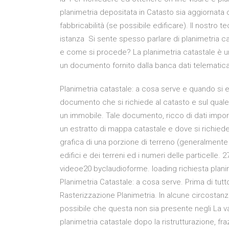
planimetria depositata in Catasto sia aggiornata 
fabbricabilità (se possibile edificare). Il nostro 
istanza Si sente spesso parlare di planimetria ca
e come si procede? La planimetria catastale è un
un documento fornito dalla banca dati telematica
Planimetria catastale: a cosa serve e quando si e
documento che si richiede al catasto e sul quale 
un immobile. Tale documento, ricco di dati impo
un estratto di mappa catastale e dove si richied
grafica di una porzione di terreno (generalmente 
edifici e dei terreni ed i numeri delle particelle.
videoe20 byclaudioforme. loading richiesta planim
Planimetria Catastale: a cosa serve. Prima di tut
Rasterizzazione Planimetria. In alcune circostanz
possibile che questa non sia presente negli La v
planimetria catastale dopo la ristrutturazione, f