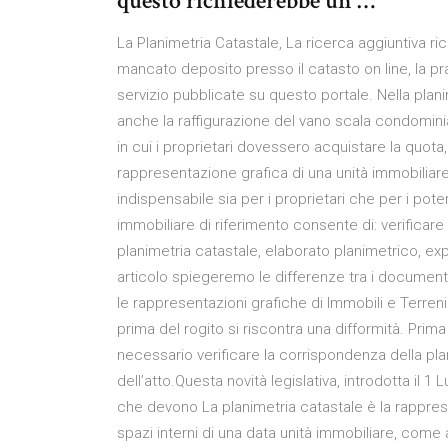
questo richiederebbe un …
La Planimetria Catastale, La ricerca aggiuntiva rich
mancato deposito presso il catasto on line, la pr
servizio pubblicate su questo portale. Nella pla
anche la raffigurazione del vano scala condomini
in cui i proprietari dovessero acquistare la quot
rappresentazione grafica di una unità immobiliare
indispensabile sia per i proprietari che per i poten
immobiliare di riferimento consente di: verifica
planimetria catastale, elaborato planimetrico, ex
articolo spiegeremo le differenze tra i document
le rappresentazioni grafiche di Immobili e Terren
prima del rogito si riscontra una difformità. Prim
necessario verificare la corrispondenza della plani
dell’atto.Questa novità legislativa, introdotta il
che devono La planimetria catastale è la rapprese
spazi interni di una data unità immobiliare, come 