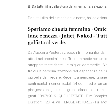
Da tutti i film della storia del cinema, hai selezio
Da tutti i film della storia del cinema, hai selezio
Speriamo che sia femmina · Omicid
lune e mezza · Juliet, Naked - Tu
golfista al verde.
Da Aladdin a Yesterday, ecco i film romantici da no
attesi nei prossimi mesi. Tra commedie romantic
strapparti tante risate. Le migliori commedie | Sito 
tra cui la personalizzazione dell'esperienza dell
più belle da rivedere. Recenti, americane, italiane
sentimentali indimenticabili. 24 commedie romanti
piangere e sognare: dai grandi classici del romant
gusti. 10/07/2019 · QUELL' ESTATE - Film Complet
Duration: 1:20:14. WHITEROSE PICTURES - Full Mov