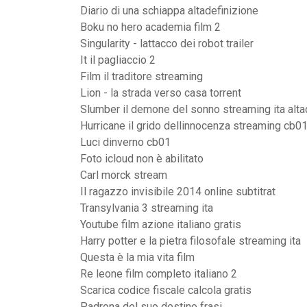
Diario di una schiappa altadefinizione
Boku no hero academia film 2
Singularity - lattacco dei robot trailer
It il pagliaccio 2
Film il traditore streaming
Lion - la strada verso casa torrent
Slumber il demone del sonno streaming ita alta
Hurricane il grido dellinnocenza streaming cb0
Luci dinverno cb01
Foto icloud non è abilitato
Carl morck stream
Il ragazzo invisibile 2014 online subtitrat
Transylvania 3 streaming ita
Youtube film azione italiano gratis
Harry potter e la pietra filosofale streaming ita
Questa è la mia vita film
Re leone film completo italiano 2
Scarica codice fiscale calcola gratis
Padrona del suo destino frasi