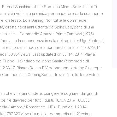
 Eternal Sunshine of the Spotless Mind - Se Mi Lasci Ti
a si è rivolta a una clinica per cancellare dalla sua mente
i fare lo stesso. Lola Darling. Non tutte le commedie
ta, diretta negli anni Ottanta da Spike Lee, parla di una
mmedie italiane – Commedie Amazon Prime Fantozzi (1975)
ni facevano la conoscenza in sala del ragionier Ugo Fantozzi,
entare uno dei simboli della commedia italiana. 14/07/2014 ·
 50,934 views; Last updated on Jul 14, 2014; Play all
 Filippo - Il Sindaco del rione Sanità (commedia di
ni. 2:33:47. Bianco Rosso E Verdone completo by Giuseppe
lm Commedia su ComingSoon.it trova i film, trailer e video
m che vi faranno ridere, piangere e sognare: dai grandi
 ce n'è davvero per tutti i gusti. 10/07/2019 · QUELL'
dia / Amore / Romantico - HD) - Duration: 1:20:14.
leti 787,320 views La miglior commedia del 21esimo