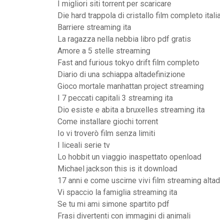
I migliori siti torrent per scaricare
Die hard trappola di cristallo film completo itali
Barriere streaming ita
La ragazza nella nebbia libro pdf gratis
Amore a 5 stelle streaming
Fast and furious tokyo drift film completo
Diario di una schiappa altadefinizione
Gioco mortale manhattan project streaming
I 7 peccati capitali 3 streaming ita
Dio esiste e abita a bruxelles streaming ita
Come installare giochi torrent
Io vi troverò film senza limiti
I liceali serie tv
Lo hobbit un viaggio inaspettato openload
Michael jackson this is it download
17 anni e come uscirne vivi film streaming alta
Vi spaccio la famiglia streaming ita
Se tu mi ami simone spartito pdf
Frasi divertenti con immagini di animali