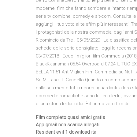
Le 15 commedie romantiche più belle di sempre Gr
moderne, film che fanno sorridere e intanto riemp
serie tv comiche, comedy e sit-com. Consulta le s
aggiungi il tuo voto ai telefilm più interessanti. Tr
i protagonisti della nostra commedia, dagli anni 
Ricomincio da Tre . 05/05/2020 · La classifica del
schede delle serie consigliate, leggi le recensioni 
03/07/2018 · Ecco i migliori film Commedia (2018)
BlackKklansman 05:54 Overboard 07:24 IL TUO E
BELLA 11:51 Ant Migliori Film Commedia su Netfli
Se Mi Lasci Ti Cancello Quando un uomo scopre che
dalla sua mente tutti i ricordi riguardanti la loro s
commedie romantiche sono lui-lei o lei-lui, ovviam
di una storia lei-lui-lui-lui. È il primo vero film di
Film completo quasi amici gratis
App gmail non scarica allegati
Resident evil 1 download ita