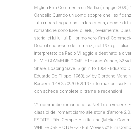
Migliori Film Commedia su Netflix (maggio 2020) 1
Cancello Quando un uomo scopre che l'ex fidanzat
tutti i ricordi riguardanti la loro storia, decide d
romantiche sono lui-lei o lei-lui, ovviamente. Ques
storia lei-lui-lui-lui. È il primo vero film di Co
Dopo il successo dei romanzi, nel 1975 gli italia
interpretato da Paolo Villaggio e destinato a div
FILM E COMMEDIE COMPLETE orsobYanco; 32 videos;
Share. Loading Save. Sign in to 1964 - Eduardo De
Eduardo De Filippo, 1960).avi by Giordano Manci
Barbera. 1:48:25 09/09/2019 · Informazioni sui Fi
con schede complete di trame e recensioni
24 commedie romantiche su Netflix da vedere. Fil
classici del romanticismo alle storie d'amore 2.0,
ESTATE - Film Completo in Italiano (Miglior Comme
WHITEROSE PICTURES - Full Movies /// Film Comp