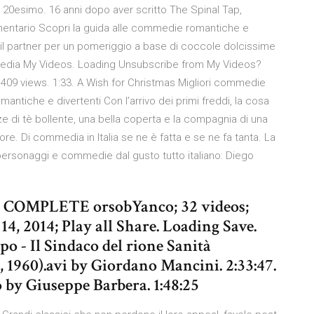
l 20esimo. 16 anni dopo aver scritto The Spinal Tap,
mentario Scopri la guida alle commedie romantiche e
 il partner per un pomeriggio a base di coccole dolcissime
mmedia My Videos. Loading Unsubscribe from My Videos?
,409 views. 1:33. A Wish for Christmas Migliori commedie
romantiche e divertenti Con l’arrivo dei primi freddi, la cosa
ze di tè bollente, una bella coperta e la compagnia di una
re. Di commedia in Italia se ne è fatta e se ne fa tanta. La
personaggi e commedie dal gusto tutto italiano: Diego
 COMPLETE orsobYanco; 32 videos;
14, 2014; Play all Share. Loading Save.
po - Il Sindaco del rione Sanità
 1960).avi by Giordano Mancini. 2:33:47.
by Giuseppe Barbera. 1:48:25