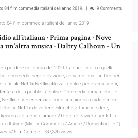
nato 84 film commedia italiani dell'anno 2019.
9 Comments
nato 84 film commedia italiani dell'anno 2019.
io all'italiana · Prima pagina · Nove
tta un'altra musica · Daltry Calhoun - Un
n perdere nel corso del 2019, tra quelli usciti e quelli
he, commedie nere e d'azione, abbiamo i migliori film per
ufficiale Netflix Netflix utilizza i cookie per diversi scopi,
'utente e della pubblicità online. Commedie romantiche: le
, Netflix e adolescenziali: ecco una piccola guida dei film
che su Netflix da vedere. Film che vi faranno ridere,
icismo alle storie d'amore 2.0, ce n'è davvero per tutti i
o in Italiano (Miglior Commedia / Amore / Romantico - HD) -
ies /// Film Completi 787,320 views