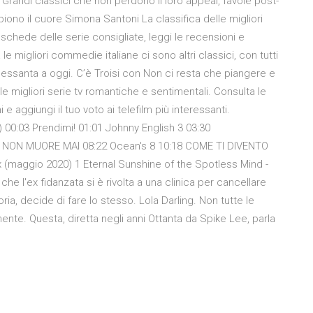
andi classici che non perdono il loro appeal, favole post-
iono il cuore Simona Santoni La classifica delle migliori
chede delle serie consigliate, leggi le recensioni e
a le migliori commedie italiane ci sono altri classici, con tutti
Sessanta a oggi. C’è Troisi con Non ci resta che piangere e
le migliori serie tv romantiche e sentimentali. Consulta le
e aggiungi il tuo voto ai telefilm più interessanti.
 00:03 Prendimi! 01:01 Johnny English 3 03:30
X NON MUORE MAI 08:22 Ocean's 8 10:18 COME TI DIVENTO
x (maggio 2020) 1 Eternal Sunshine of the Spotless Mind -
 l'ex fidanzata si è rivolta a una clinica per cancellare
toria, decide di fare lo stesso. Lola Darling. Non tutte le
ente. Questa, diretta negli anni Ottanta da Spike Lee, parla