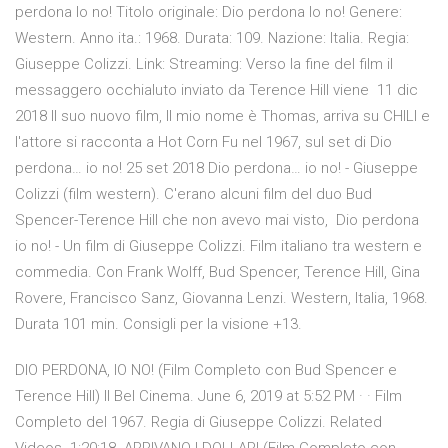
perdona Io no! Titolo originale: Dio perdona Io no! Genere:
Western. Anno ita.: 1968. Durata: 109. Nazione: Italia. Regia:
Giuseppe Colizzi. Link: Streaming: Verso la fine del film il
messaggero occhialuto inviato da Terence Hill viene 11 dic
2018 Il suo nuovo film, Il mio nome è Thomas, arriva su CHILI e
l'attore si racconta a Hot Corn Fu nel 1967, sul set di Dio
perdona… io no! 25 set 2018 Dio perdona… io no! - Giuseppe
Colizzi (film western). C'erano alcuni film del duo Bud
Spencer-Terence Hill che non avevo mai visto, Dio perdona
io no! - Un film di Giuseppe Colizzi. Film italiano tra western e
commedia. Con Frank Wolff, Bud Spencer, Terence Hill, Gina
Rovere, Francisco Sanz, Giovanna Lenzi. Western, Italia, 1968.
Durata 101 min. Consigli per la visione +13.
DIO PERDONA, IO NO! (Film Completo con Bud Spencer e
Terence Hill) Il Bel Cinema. June 6, 2019 at 5:52 PM · · Film
Completo del 1967. Regia di Giuseppe Colizzi. Related