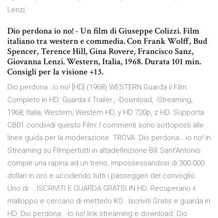
Lenzi.
Dio perdona io no! - Un film di Giuseppe Colizzi. Film
italiano tra western e commedia. Con Frank Wolff, Bud
Spencer, Terence Hill, Gina Rovere, Francisco Sanz,
Giovanna Lenzi. Western, Italia, 1968. Durata 101 min.
Consigli per la visione +13.
Dio perdona…io no! [HD] (1968) WESTERN Guarda il Film
Completo in HD: Guarda il Trailer:, -Download, -Streaming,
1968, Italia, Western, Western HD, y HD 720p, z HD. Supporta
CB01 condividi questo Film: I commenti sono sottoposti alle
linee guida per la moderazione. TROVA. Dio perdona… io no! in
Streaming su Filmpertutti in altadefinizione Bill Sant'Antonio
compie una rapina ad un treno, impossessandosi di 300.000
dollari in oro e uccidendo tutti i passeggeri del convoglio.
Uno di … ISCRIVITI E GUARDA GRATIS IN HD. Recuperano il
malloppo e cercano di metterlo KO.. Iscriviti Gratis e guarda in
HD. Dio perdona… Io no! link streaming e download. Dio