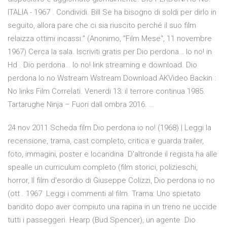
ITALIA - 1967 . Condividi. Bill Se ha bisogno di soldi per dirlo in
seguito, allora pare che ci sia riuscito perché il suo film
relaizza ottimi incassi." (Anonimo, "Film Mese", 11 novembre
1967) Cerca la sala. Iscriviti gratis per Dio perdona… Io no! in
Hd . Dio perdona… Io no! link streaming e download. Dio
perdona Io no Wstream Wstream Download AKVideo Backin :
No links Film Correlati. Venerdi 13: il terrore continua 1985.
Tartarughe Ninja – Fuori dall ombra 2016. …
24 nov 2011 Scheda film Dio perdona io no! (1968) | Leggi la
recensione, trama, cast completo, critica e guarda trailer,
foto, immagini, poster e locandina D'altronde il regista ha alle
spealle un curriculum completo (film storici, polizieschi,
horror, Il film d'esordio di Giuseppe Colizzi, Dio perdona io no
(ott . 1967 Leggi i commenti al film. Trama: Uno spietato
bandito dopo aver compiuto una rapina in un treno ne uccide
tutti i passeggeri. Hearp (Bud Spencer), un agente Dio