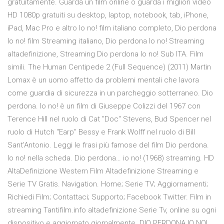
gratuitamente. Guarda un film online o guarda i migliori video
HD 1080p gratuiti su desktop, laptop, notebook, tab, iPhone,
iPad, Mac Pro e altro Io no! film italiano completo, Dio perdona
Io no! film Streaming italiano, Dio perdona Io no! Streaming
altadefinizione, Streaming Dio perdona Io no! Sub ITA. Film
simili. The Human Centipede 2 (Full Sequence) (2011) Martin
Lomax è un uomo affetto da problemi mentali che lavora
come guardia di sicurezza in un parcheggio sotterraneo. Dio
perdona. Io no! è un film di Giuseppe Colizzi del 1967 con
Terence Hill nel ruolo di Cat "Doc" Stevens, Bud Spencer nel
ruolo di Hutch "Earp" Bessy e Frank Wolff nel ruolo di Bill
Sant'Antonio. Leggi le frasi più famose del film Dio perdona.
Io no! nella scheda. Dio perdona… io no! (1968) streaming. HD
AltaDefinizione Western Film Altadefinizione Streaming e
Serie TV Gratis. Navigation. Home; Serie TV; Aggiornamenti;
Richiedi Film; Contattaci; Supporto; Facebook Twitter. Film in
streaming Tantifilm.info altadefinizione Serie Tv, online su ogni
dispositivo e aggiornato giornalmente. DIO PERDONA IO NO!