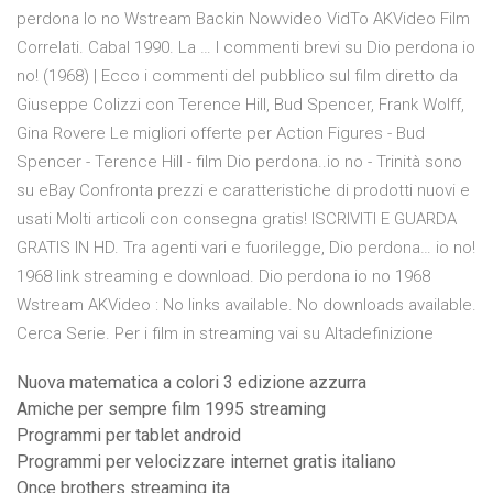
perdona Io no Wstream Backin Nowvideo VidTo AKVideo Film
Correlati. Cabal 1990. La … I commenti brevi su Dio perdona io
no! (1968) | Ecco i commenti del pubblico sul film diretto da
Giuseppe Colizzi con Terence Hill, Bud Spencer, Frank Wolff,
Gina Rovere Le migliori offerte per Action Figures - Bud
Spencer - Terence Hill - film Dio perdona..io no - Trinità sono
su eBay Confronta prezzi e caratteristiche di prodotti nuovi e
usati Molti articoli con consegna gratis! ISCRIVITI E GUARDA
GRATIS IN HD. Tra agenti vari e fuorilegge, Dio perdona… io no!
1968 link streaming e download. Dio perdona io no 1968
Wstream AKVideo : No links available. No downloads available.
Cerca Serie. Per i film in streaming vai su Altadefinizione
Nuova matematica a colori 3 edizione azzurra
Amiche per sempre film 1995 streaming
Programmi per tablet android
Programmi per velocizzare internet gratis italiano
Once brothers streaming ita