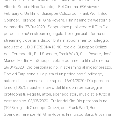
Videos. 1:20:18. ARRIVANO I DOLLARI (Film Completo con
Alberto Sordi e Nino Taranto) Il Bel Cinema. 696 views ·
February 6. Un film di Giuseppe Colizzi con Frank Wolff, Bud
Spencer, Terence Hill, Gina Rovere. Film italiano tra western e
commedia. 27/04/2020 · Scopri dove puoi vedere il Film Dio
perdona io no! in streaming legale. Per ogni piattaforma di
streaming troverai la disponibilità in abbonamento, noleggio,
acquisto e … DIO PERDONA IO NO! regia di Giuseppe Colizzi
con Terence Hill, Bud Spencer, Frank Wolff, Gina Rovere, José
Manuel Martín, FilmScoop.it vota e commenta film al cinema
29/04/2020 · Dio perdona io no! in streaming al miglior prezzo.
Doc ed Earp sono sulla pista di un pericoloso fuorilegge,
autore di una sensazionale rapina. 16/04/2020 · Dio perdona
Io no! (1967): il cast e la crew del film con i personaggi e
protagonisti. Regista, attori, sceneggiatori, musicisti e tutto il
cast tecnico. 03/05/2020 · Trailer del film Dio perdona io no!
(1968) regia di Giuseppe Colizzi, con Frank Wolff, Bud
Spencer, Terence Hill, Gina Rovere, Francisco Sanz, Giovanna