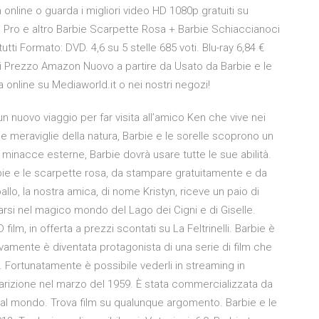
m online o guarda i migliori video HD 1080p gratuiti su
c Pro e altro Barbie Scarpette Rosa + Barbie Schiaccianoci
utti Formato: DVD. 4,6 su 5 stelle 685 voti. Blu-ray 6,84 €
hi Prezzo Amazon Nuovo a partire da Usato da Barbie e le
online su Mediaworld.it o nei nostri negozi!
n nuovo viaggio per far visita all’amico Ken che vive nei
le meraviglie della natura, Barbie e le sorelle scoprono un
e minacce esterne, Barbie dovrà usare tutte le sue abilità.
bie e le scarpette rosa, da stampare gratuitamente e da
llo, la nostra amica, di nome Kristyn, riceve un paio di
rsi nel magico mondo del Lago dei Cigni e di Giselle.
ilm, in offerta a prezzi scontati su La Feltrinelli. Barbie è
mente è diventata protagonista di una serie di film che
 Fortunatamente è possibile vederli in streaming in
parizione nel marzo del 1959. È stata commercializzata da
 al mondo. Trova film su qualunque argomento. Barbie e le