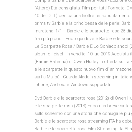
Compra Barbie E Le Scarpette Rosa - Edizione 60°
(Attore) Età consigliata: Film per tutti Formato: 
40 del DTT) dedica una Inoltre un appuntamento da
prima tv Barbie e la principessa delle perle: Ba
maratona: 1/1 – Barbie e le scarpette rosa 26 dic
fra i più piccoli. Ecco qui dove è Barbie e le sca
Le Scarpette Rosa / Barbie E Lo Schiaccianoci (2 D
album e i dischi in vendita 10 lug 2019 Acquista i
(Barbie Ballerina) di Owen Hurley in offerta su La 
e le scarpette In questo nuovo film d' animazone 
surf a Malibú . Guarda Aladdin streaming in Itali
Iphone, Android e Windows supportati.
Dvd Barbie e le scarpette rosa (2012) di Owen Hurl
e le scarpette rosa (2013) Ecco una breve sintesi
sullo schermo con una storia che coniuga le più gr
Barbie e le scarpette rosa streaming ITA ha debutta
Barbie e le scarpette rosa Film Streaming Ita Alt