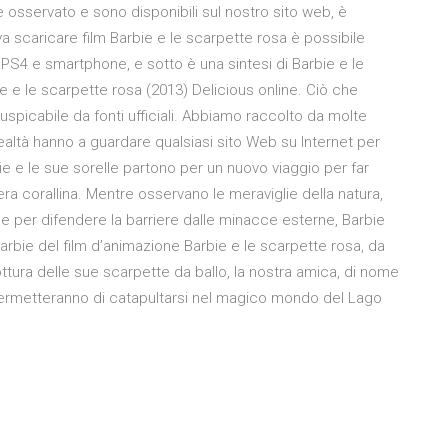
 osservato e sono disponibili sul nostro sito web, è
 scaricare film Barbie e le scarpette rosa è possibile
, PS4 e smartphone, e sotto è una sintesi di Barbie e le
ie e le scarpette rosa (2013) Delicious online. Ciò che
spicabile da fonti ufficiali. Abbiamo raccolto da molte
in realtà hanno a guardare qualsiasi sito Web su Internet per
e e le sue sorelle partono per un nuovo viaggio per far
iera corallina. Mentre osservano le meraviglie della natura,
, e per difendere la barriere dalle minacce esterne, Barbie
Barbie del film d’animazione Barbie e le scarpette rosa, da
tura delle sue scarpette da ballo, la nostra amica, di nome
 permetteranno di catapultarsi nel magico mondo del Lago