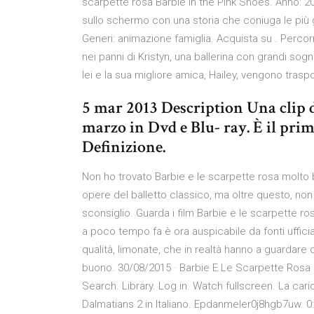
scarpette rosa Barbie in the Pink Shoes. Anno: 201
sullo schermo con una storia che coniuga le più gr
Generi: animazione famiglia. Acquista su . Perco
nei panni di Kristyn, una ballerina con grandi sogn
lei e la sua migliore amica, Hailey, vengono traspo
5 mar 2013 Description Una clip da
marzo in Dvd e Blu- ray. È il prim
Definizione.
Non ho trovato Barbie e le scarpette rosa molto b
opere del balletto classico, ma oltre questo, non t
sconsiglio. Guarda i film Barbie e le scarpette r
a poco tempo fa è ora auspicabile da fonti ufficial
qualità, limonate, che in realtà hanno a guardare
buono. 30/08/2015 · Barbie E Le Scarpette Rosa ★
Search. Library. Log in. Watch fullscreen. La car
Dalmatians 2 in Italiano. Epdanmeler0j8hgb7uw. 