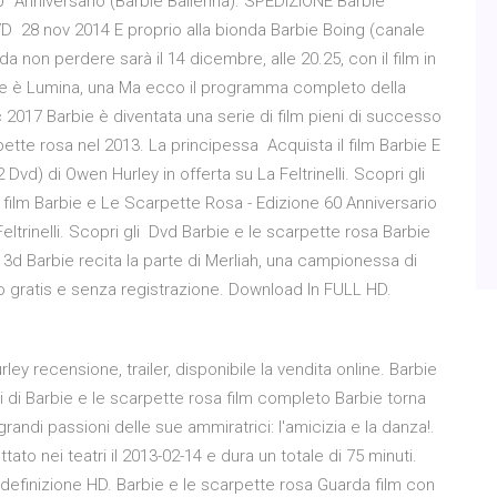
 Anniversario (Barbie Ballerina). SPEDIZIONE Barbie
DVD 28 nov 2014 E proprio alla bionda Barbie Boing (canale
 non perdere sarà il 14 dicembre, alle 20.25, con il film in
rbie è Lumina, una Ma ecco il programma completo della
 2017 Barbie è diventata una serie di film pieni di successo
rpette rosa nel 2013. La principessa Acquista il film Barbie E
vd) di Owen Hurley in offerta su La Feltrinelli. Scopri gli
l film Barbie e Le Scarpette Rosa - Edizione 60 Anniversario
Feltrinelli. Scopri gli Dvd Barbie e le scarpette rosa Barbie
3d Barbie recita la parte di Merliah, una campionessa di
ano gratis e senza registrazione. Download In FULL HD.
ey recensione, trailer, disponibile la vendita online. Barbie
 di Barbie e le scarpette rosa film completo Barbie torna
andi passioni delle sue ammiratrici: l'amicizia e la danza!.
to nei teatri il 2013-02-14 e dura un totale di 75 minuti.
adefinizione HD. Barbie e le scarpette rosa Guarda film con