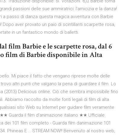
3. Traduzione disponibile: si. Votazioni. 6,0; Barbie torna
andi passioni delle sue ammiratrici: l'amicizia e la danza!
rri a passo di danza questa magica avventura con Barbie
i! Dopo aver provato un paio di scintillanti scarpette rosa,
rtate in un fantastico mondo di balletti.
l film Barbie e le scarpette rosa, dal 6
o film di Barbie disponibile in Alta
ello. Mi piace il fatto che vengano riprese molte delle
rovo altri punti che valgano la pena di guardare il film. Lo
osa (2013) Delicious online. Ciò che sembra impossibile fino
i. Abbiamo raccolto da molte fonti legali di film di alta
 qualsiasi sito Web su Internet per guidare film veramente
★ Guarda il film d'animazione italiano ★★ Ufficiale.
ica dei 101 film completo - Guarda film danimazione 101
0:34. Phineas E … STREAM NOW!! Benvenuto al nostro web,