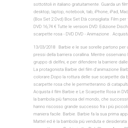
sottotitoli in italiano gratuitamente. Guarda un fil
desktop, laptop, notebook, tab, iPhone, iPad, Ma
(Box Set 2 Dvd) Box Set Età consigliata: Film per t
DVD 16,74 € Tutte le versioni DVD: Edizione Disc
scarpette rosa - DVD DVD - Animazione . Acquista 
13/03/2018 · Barbie e le sue sorelle partono per u
pressi della barriera corallina. Mentre osservano 
gruppo di delfini, e per difendere la barriere dall
La protagonista Barbie del film d’animazione Bar
colorare.Dopo la rottura delle sue scarpette da ba
scarpette rosa che le permetteranno di catapulta
Acquista il film Barbie e Le Scarpette Rosa in DVD f
la bambola più famosa del mondo, che successiva
hanno riscosso grande successo fra i più piccoli.
maniera facile. Barbie. Barbie fa la sua prima ap
Mattel ed è la bambola più venduta e desiderata