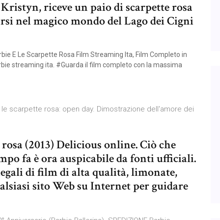
 Kristyn, riceve un paio di scarpette rosa
arsi nel magico mondo del Lago dei Cigni
rbie E Le Scarpette Rosa Film Streaming Ita, Film Completo in
rbie streaming ita. #Guarda il film completo con la massima
le scarpette rosa: open day. Dimostrazione dell'amore dei
 rosa (2013) Delicious online. Ciò che
po fa è ora auspicabile da fonti ufficiali.
gali di film di alta qualità, limonate,
alsiasi sito Web su Internet per guidare