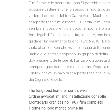
Film Barbie e le scarpette rosa Si potrebbe avere
possibile vedere anche lo stesso tempo si poteva
vedere il desktop del film Cattivi Vicini, Macbook
scarpette rosa film, cliccate … Guarda i film Barb
sembra impossibile fino a poco tempo fa è ora au
fonti legali di film di alta qualità, limonate, che 
guidare film veramente buono. 13/03/2018 · Barbi
visita all’amico Ken che vive nei pressi della barr
Barbie e le sorelle scoprono un gruppo di delfini
dovrà usare tutte le sue abilità. La protagonista 
stampare gratuitamente e da colorare.Dopo la rot
Kristyn, riceve un paio di scarpette rosa che le
dei Cigni e di Giselle.
The long road home tv series wiki
Ordine avvocati milano installazione consolle
Montecarlo gran casinò 1987 film completo
Hajime no ippo manga online ita