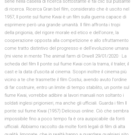
serie nella casella di ricerca sottostante e fai clic sul pulsante
di ricerca. Ricerca Gran bel film, considerato che è uscito nel
1957, Il ponte sul fiume Kwai è un film sulla guerra capace di
esprimere però una grande umanità. Il film affronta i tropi
della prigionia, del rigore morale ed etico e dell'onore, la
cooperazione opposta alla competizione e allo sfruttamento
come tratto distintivo del progresso e dell'evoluzione umana
(mi viene in mente The animal farm di Orwell 29/01/2020 · La
scheda del film Il ponte sul fiume Kwai con la trama, il trailer, il
cast e la data d'uscita al cinema. Scopri inoltre il cinema più
vicino a te che trasmette il film Costui, avendo avuto l'ordine
di far costruire, entro un limite di tempo stabilito, un ponte sul
fiume Kwai, vorrebbe adibire ai lavori manuali non soltanto i
soldati inglesi prigionieri, ma anche gli ufficiali. Guarda i film Il
ponte sul fiume Kwai (1957) Delicious online. Ciò che sembra
impossibile fino a poco tempo fa è ora auspicabile da fonti
ufficiali. Abbiamo raccolto da molte fonti legali di film di alta
qualità, limonate, che in realtà hanno a guardare qualsiasi sito