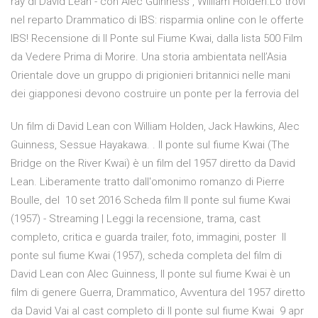
ray di David Lean - con Alec Guinness , William Holden.Lo trovi
nel reparto Drammatico di IBS: risparmia online con le offerte
IBS! Recensione di Il Ponte sul Fiume Kwai, dalla lista 500 Film
da Vedere Prima di Morire. Una storia ambientata nell’Asia
Orientale dove un gruppo di prigionieri britannici nelle mani
dei giapponesi devono costruire un ponte per la ferrovia del
Un film di David Lean con William Holden, Jack Hawkins, Alec
Guinness, Sessue Hayakawa. . Il ponte sul fiume Kwai (The
Bridge on the River Kwai) è un film del 1957 diretto da David
Lean. Liberamente tratto dall'omonimo romanzo di Pierre
Boulle, del 10 set 2016 Scheda film Il ponte sul fiume Kwai
(1957) - Streaming | Leggi la recensione, trama, cast
completo, critica e guarda trailer, foto, immagini, poster Il
ponte sul fiume Kwai (1957), scheda completa del film di
David Lean con Alec Guinness, Il ponte sul fiume Kwai è un
film di genere Guerra, Drammatico, Avventura del 1957 diretto
da David Vai al cast completo di Il ponte sul fiume Kwai 9 apr