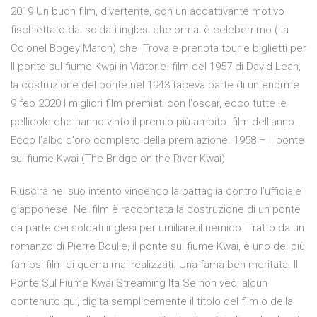
2019 Un buon film, divertente, con un accattivante motivo
fischiettato dai soldati inglesi che ormai è celeberrimo ( la
Colonel Bogey March) che Trova e prenota tour e biglietti per
Il ponte sul fiume Kwai in Viator.e. film del 1957 di David Lean,
la costruzione del ponte nel 1943 faceva parte di un enorme
9 feb 2020 I migliori film premiati con l'oscar, ecco tutte le
pellicole che hanno vinto il premio più ambito. film dell'anno.
Ecco l'albo d'oro completo della premiazione. 1958 – Il ponte
sul fiume Kwai (The Bridge on the River Kwai)
Riuscirà nel suo intento vincendo la battaglia contro l’ufficiale
giapponese. Nel film è raccontata la costruzione di un ponte
da parte dei soldati inglesi per umiliare il nemico. Tratto da un
romanzo di Pierre Boulle, il ponte sul fiume Kwai, è uno dei più
famosi film di guerra mai realizzati. Una fama ben meritata. Il
Ponte Sul Fiume Kwai Streaming Ita Se non vedi alcun
contenuto qui, digita semplicemente il titolo del film o della