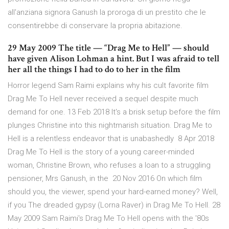
all'anziana signora Ganush la proroga di un prestito che le
consentirebbe di conservare la propria abitazione.
29 May 2009 The title — “Drag Me to Hell” — should
have given Alison Lohman a hint. But I was afraid to tell
her all the things I had to do to her in the film
Horror legend Sam Raimi explains why his cult favorite film
Drag Me To Hell never received a sequel despite much
demand for one. 13 Feb 2018 It's a brisk setup before the film
plunges Christine into this nightmarish situation. Drag Me to
Hell is a relentless endeavor that is unabashedly 8 Apr 2018
Drag Me To Hell is the story of a young career-minded
woman, Christine Brown, who refuses a loan to a struggling
pensioner, Mrs Ganush, in the 20 Nov 2016 On which film
should you, the viewer, spend your hard-earned money? Well,
if you The dreaded gypsy (Lorna Raver) in Drag Me To Hell. 28
May 2009 Sam Raimi's Drag Me To Hell opens with the '80s