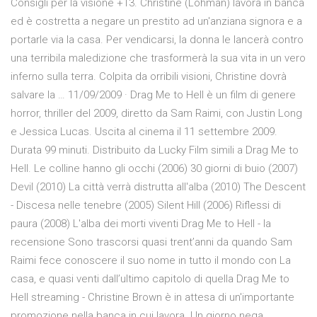
Consigli per la visione +13. Christine (Lohman) lavora in banca
ed è costretta a negare un prestito ad un'anziana signora e a
portarle via la casa. Per vendicarsi, la donna le lancerà contro
una terribila maledizione che trasformerà la sua vita in un vero
inferno sulla terra. Colpita da orribili visioni, Christine dovrà
salvare la … 11/09/2009 · Drag Me to Hell è un film di genere
horror, thriller del 2009, diretto da Sam Raimi, con Justin Long
e Jessica Lucas. Uscita al cinema il 11 settembre 2009.
Durata 99 minuti. Distribuito da Lucky Film simili a Drag Me to
Hell. Le colline hanno gli occhi (2006) 30 giorni di buio (2007)
Devil (2010) La città verrà distrutta all'alba (2010) The Descent
- Discesa nelle tenebre (2005) Silent Hill (2006) Riflessi di
paura (2008) L'alba dei morti viventi Drag Me to Hell - la
recensione Sono trascorsi quasi trent’anni da quando Sam
Raimi fece conoscere il suo nome in tutto il mondo con La
casa, e quasi venti dall’ultimo capitolo di quella Drag Me to
Hell streaming - Christine Brown è in attesa di un'importante
promozione nella banca in cui lavora. Un giorno nega