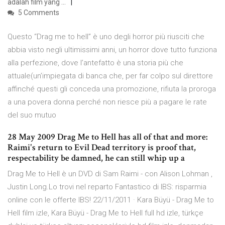
adalah film yang …
5 Comments
Questo “Drag me to hell” è uno degli horror più riusciti che
abbia visto negli ultimissimi anni, un horror dove tutto funziona
alla perfezione, dove l’antefatto è una storia più che
attuale(un’impiegata di banca che, per far colpo sul direttore
affinché questi gli conceda una promozione, rifiuta la proroga
a una povera donna perché non riesce più a pagare le rate
del suo mutuo
28 May 2009 Drag Me to Hell has all of that and more:
Raimi's return to Evil Dead territory is proof that,
respectability be damned, he can still whip up a
Drag Me to Hell è un DVD di Sam Raimi - con Alison Lohman ,
Justin Long.Lo trovi nel reparto Fantastico di IBS: risparmia
online con le offerte IBS! 22/11/2011 · Kara Büyü - Drag Me to
Hell film izle, Kara Büyü - Drag Me to Hell full hd izle, türkçe