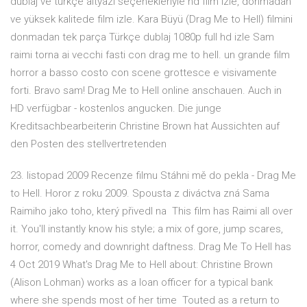
dublaj ve türkçe altyazı seçenekleriyle hd film izle, donmadan
ve yüksek kalitede film izle. Kara Büyü (Drag Me to Hell) filmini
donmadan tek parça Türkçe dublaj 1080p full hd izle Sam
raimi torna ai vecchi fasti con drag me to hell. un grande film
horror a basso costo con scene grottesce e visivamente
forti. Bravo sam! Drag Me to Hell online anschauen. Auch in
HD verfügbar - kostenlos angucken. Die junge
Kreditsachbearbeiterin Christine Brown hat Aussichten auf
den Posten des stellvertretenden
23. listopad 2009 Recenze filmu Stáhni mě do pekla - Drag Me
to Hell. Horor z roku 2009. Spousta z diváctva zná Sama
Raimiho jako toho, který přivedl na This film has Raimi all over
it. You'll instantly know his style; a mix of gore, jump scares,
horror, comedy and downright daftness. Drag Me To Hell has
4 Oct 2019 What's Drag Me to Hell about: Christine Brown
(Alison Lohman) works as a loan officer for a typical bank
where she spends most of her time Touted as a return to