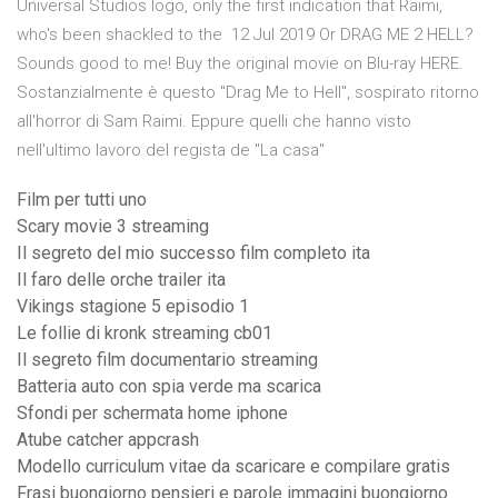
Universal Studios logo, only the first indication that Raimi,
who's been shackled to the 12 Jul 2019 Or DRAG ME 2 HELL?
Sounds good to me! Buy the original movie on Blu-ray HERE.
Sostanzialmente è questo "Drag Me to Hell", sospirato ritorno
all'horror di Sam Raimi. Eppure quelli che hanno visto
nell'ultimo lavoro del regista de "La casa"
Film per tutti uno
Scary movie 3 streaming
Il segreto del mio successo film completo ita
Il faro delle orche trailer ita
Vikings stagione 5 episodio 1
Le follie di kronk streaming cb01
Il segreto film documentario streaming
Batteria auto con spia verde ma scarica
Sfondi per schermata home iphone
Atube catcher appcrash
Modello curriculum vitae da scaricare e compilare gratis
Frasi buongiorno pensieri e parole immagini buongiorno