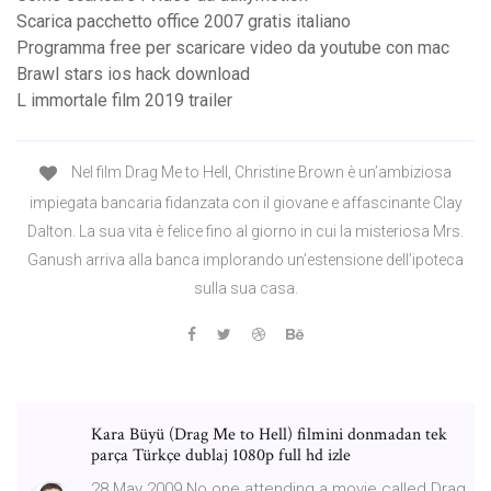
Scarica pacchetto office 2007 gratis italiano
Programma free per scaricare video da youtube con mac
Brawl stars ios hack download
L immortale film 2019 trailer
Nel film Drag Me to Hell, Christine Brown è un’ambiziosa
impiegata bancaria fidanzata con il giovane e affascinante Clay
Dalton. La sua vita è felice fino al giorno in cui la misteriosa Mrs.
Ganush arriva alla banca implorando un’estensione dell’ipoteca
sulla sua casa.
Kara Büyü (Drag Me to Hell) filmini donmadan tek
parça Türkçe dublaj 1080p full hd izle
28 May 2009 No one attending a movie called Drag