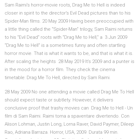
Sam Raimi's horror-movie roots, Drag Me to Hell is indeed
closer in spirit to the director's Evil Dead pictures than to his
Spider-Man films. 20 May 2009 Having been preoccupied with
a little thing called the "Spider-Man" trilogy, Sam Raimi returns
to his "Evil Dead" roots with "Drag Me to Hell," a 3 Jun 2009
"Drag Me to Hell" is a sometimes funny and often startling
horror movie. That is what it wants to be, and that is what it is.
After scaling the heights 28 May 2019 It's 2009 and a punter is
in the mood for a horror film. They check the cinema
timetable: Drag Me To Hell, directed by Sam Raimi.
28 May 2009 No one attending a movie called Drag Me To Hell
should expect taste or subtlety. However, it delivers
conclusive proof that trashy movies can Drag Me to Hell - Un
film di Sam Raimi. Raimi torna a spaventare divertendo. Con
Alison Lohman, Justin Long, Lorna Raver, David Paymer, Dileep
Rao, Adriana Barraza. Horror, USA, 2009. Durata 99 min.