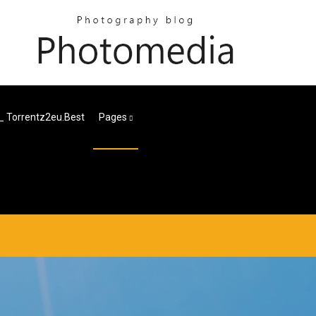
_ Torrentz2eu.best
Pages