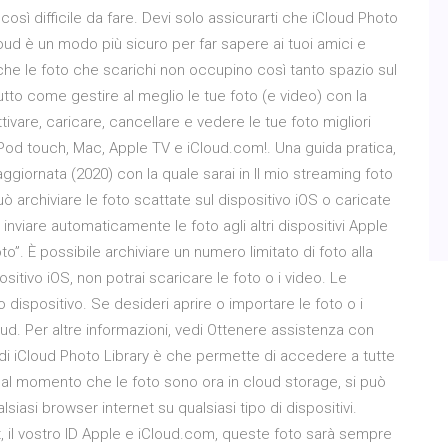
sì difficile da fare. Devi solo assicurarti che iCloud Photo
Cloud è un modo più sicuro per far sapere ai tuoi amici e
 che le foto che scarichi non occupino così tanto spazio sul
to come gestire al meglio le tue foto (e video) con la
tivare, caricare, cancellare e vedere le tue foto migliori
iPod touch, Mac, Apple TV e iCloud.com!. Una guida pratica,
ornata (2020) con la quale sarai in Il mio streaming foto
uò archiviare le foto scattate sul dispositivo iOS o caricate
inviare automaticamente le foto agli altri dispositivi Apple
foto”. È possibile archiviare un numero limitato di foto alla
ositivo iOS, non potrai scaricare le foto o i video. Le
 dispositivo. Se desideri aprire o importare le foto o i
oud. Per altre informazioni, vedi Ottenere assistenza con
 di iCloud Photo Library è che permette di accedere a tutte
al momento che le foto sono ora in cloud storage, si può
si browser internet su qualsiasi tipo di dispositivi.
, il vostro ID Apple e iCloud.com, queste foto sarà sempre