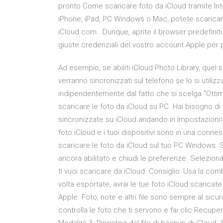
pronto Come scaricare foto da iCloud tramite Int
iPhone, iPad, PC Windows o Mac, potete scaricare 
iCloud.com.. Dunque, aprite il browser predefinito,
giuste credenziali del vostro account Apple per p
Ad esempio, se abiliti iCloud Photo Library, quel s
verranno sincronizzati sul telefono se lo si utili
indipendentemente dal fatto che si scelga "Ottim
scaricare le foto da iCloud su PC. Hai bisogno di v
sincronizzate su iCloud andando in Impostazioni>
foto iCloud e i tuoi dispositivi sono in una conne
scaricare le foto da iCloud sul tuo PC Windows. 
ancora abilitato e chiudi le preferenze. Seleziona 
ti vuoi scaricare da iCloud. Consiglio: Usa la c
volta esportate, avrai le tue foto iCloud scaricate
Apple. Foto, note e altri file sono sempre al sicu
controlla le foto che ti servono e fai clic Recup