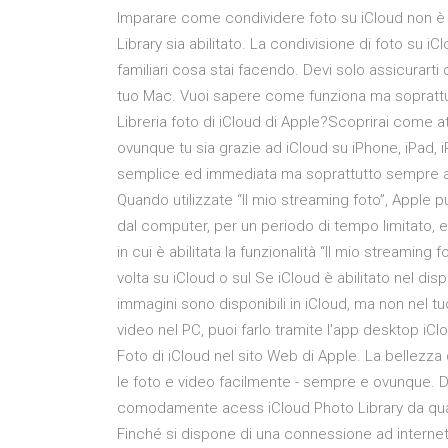
Imparare come condividere foto su iCloud non è co
Library sia abilitato. La condivisione di foto su i
familiari cosa stai facendo. Devi solo assicurarti
tuo Mac. Vuoi sapere come funziona ma soprattut
Libreria foto di iCloud di Apple?Scoprirai come at
ovunque tu sia grazie ad iCloud su iPhone, iPad, 
semplice ed immediata ma soprattutto sempre aggi
Quando utilizzate “Il mio streaming foto”, Apple p
dal computer, per un periodo di tempo limitato, e 
in cui è abilitata la funzionalità “Il mio streaming 
volta su iCloud o sul Se iCloud è abilitato nel disp
immagini sono disponibili in iCloud, ma non nel tuo
video nel PC, puoi farlo tramite l'app desktop iCl
Foto di iCloud nel sito Web di Apple. La bellezza
le foto e video facilmente - sempre e ovunque. D
comodamente acess iCloud Photo Library da qualsia
Finché si dispone di una connessione ad internet