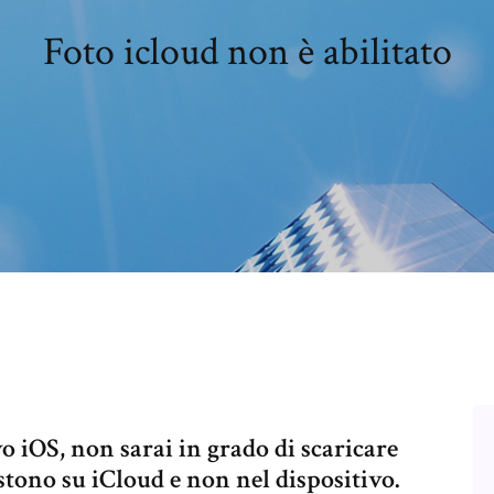
Foto icloud non è abilitato
vo iOS, non sarai in grado di scaricare
stono su iCloud e non nel dispositivo.