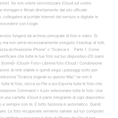
ernet. Se non volete sincronizzare iCloud sul vostro
immagini e filmati direttamente dal sito ufficiale
 collegatevi al portale Internet del servizio e digitate le
rocedere con il login.
ervizio fungerà da archivio principale di foto e video. Sì,
zza, ma non verrà necessariamente eseguito il backup di tutti,
izza archiviazione iPhone" o "Scarica e … Parte 1: Come
erificare che tutte le tue foto sul tuo dispositivo iOS siano
 [nome]> iCloud> Foto> Libreria foto iCloud / Condivisione
ssione di rete stabile e quindi segui i passaggi sotto per
Seleziona “Scarica originali su questo Mac” se non è
tutte le foto, clicca su File e poi Esporta tutte le foto che
ombinazione Command + A per selezionare tutte le foto. Una
 in una cartella. iCloud è parte integrante di ogni dispositivo
ro e sempre con te. E tutto funziona in automatico. Quindi
erare. Le foto recuperate verranno salvate sul tuo computer.