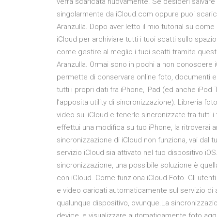
verrà scaricata nuovamente. Se desideri salvare l
singolarmente da iCloud.com oppure puoi scarica
Aranzulla. Dopo aver letto il mio tutorial su come a
iCloud per archiviare tutti i tuoi scatti sullo spaz
come gestire al meglio i tuoi scatti tramite ques
Aranzulla. Ormai sono in pochi a non conoscere iC
permette di conservare online foto, documenti e
tutti i propri dati fra iPhone, iPad (ed anche iPo
l’apposita utility di sincronizzazione). Libreria foto 
video sul iCloud e tenerle sincronizzate tra tutti 
effettui una modifica su tuo iPhone, la ritrovera
sincronizzazione di iCloud non funziona, vai dal t
servizio iCloud sia attivato nel tuo dispositivo i
sincronizzazione, una possibile soluzione è quella 
con iCloud. Come funziona iCloud Foto. Gli utenti
e video caricati automaticamente sul servizio di a
qualunque dispositivo, ovunque.La sincronizzazio
device, e visualizzare automaticamente foto aggior