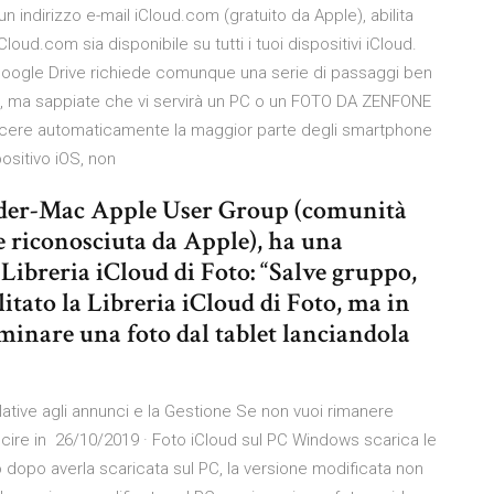
 indirizzo e-mail iCloud.com (gratuito da Apple), abilita
loud.com sia disponibile su tutti i tuoi dispositivi iCloud.
 Google Drive richiede comunque una serie di passaggi ben
e, ma sappiate che vi servirà un PC o un FOTO DA ZENFONE
scere automaticamente la maggior parte degli smartphone
positivo iOS, non
pider-Mac Apple User Group (comunità
e riconosciuta da Apple), ha una
Libreria iCloud di Foto: “Salve gruppo,
itato la Libreria iCloud di Foto, ma in
minare una foto dal tablet lanciandola
ative agli annunci e la Gestione Se non vuoi rimanere
scire in 26/10/2019 · Foto iCloud sul PC Windows scarica le
to dopo averla scaricata sul PC, la versione modificata non