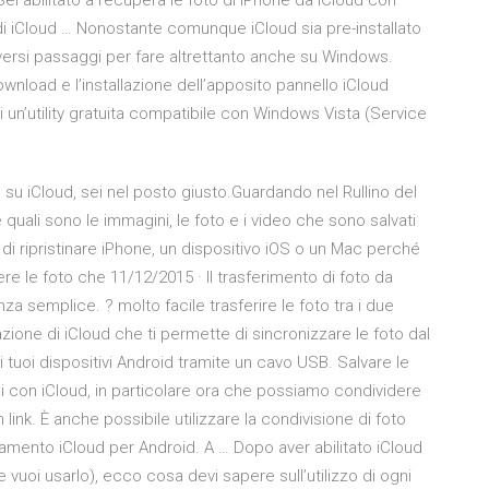
. Sei abilitato a recupera le foto di iPhone da iCloud con
p di iCloud … Nonostante comunque iCloud sia pre-installato
iversi passaggi per fare altrettanto anche su Windows.
download e l’installazione dell’apposito pannello iCloud
a di un’utility gratuita compatibile con Windows Vista (Service
su iCloud, sei nel posto giusto.Guardando nel Rullino del
 quali sono le immagini, le foto e i video che sono salvati
 di ripristinare iPhone, un dispositivo iOS o un Mac perché
ere le foto che 11/12/2015 · Il trasferimento di foto da
za semplice. ? molto facile trasferire le foto tra i due
azione di iCloud che ti permette di sincronizzare le foto dal
ai tuoi dispositivi Android tramite un cavo USB. Salvare le
i con iCloud, in particolare ora che possiamo condividere
n link. È anche possibile utilizzare la condivisione di foto
amento iCloud per Android. A … Dopo aver abilitato iCloud
se vuoi usarlo), ecco cosa devi sapere sull’utilizzo di ogni