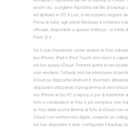
Modalità 3. Ripristina dal file di backup di iCloud
pochi clic. scegliere Ripristina dal file di backu
ed abilitato in OS X Lion, è necessario seguire d
Prima di tutto, agli utenti Windows è richiesto il 
ufficiale, disponibile a questo indirizzo ; si tratt
Pack 2) e
Se ti stai chiedendo come vedere le foto salvate 
tuo iPhone, iPad o iPod Touch, non riesci a capire
sul tuo spazio iCloud. Potresti avere la necessità
vuoi venderlo.Tuttavia, non hai intenzione di perd
iCloud su dispositivi Android è diventato abbastan
dispositivi utilizzando il programma di sincronizz
tuo iPhone al tuo PC o laptop e poi di trasferirle 
foto e condividere le foto è più semplice che ma
le foto dalla nostra libreria di foto di iCloud con u
iCloud con telefoni non Apple, creando un colleg
sui tuoi dispositivi e aver configurato il backup (