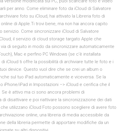
a versione modificata sul PC, puoi scaricare foto e video
rli per anno. Come eliminare foto da iCloud di Salvatore
rchiviare foto su iCloud, hai attivato la Libreria foto di
io online di Apple.Ti trovi bene, ma non hai ancora capito
to servizio. Come sincronizzare iCloud di Salvatore
loud, il servizio di cloud storage targato Apple che
 via di seguito in modo da sincronizzare automaticamente
d Touch), Mac e perfino PC Windows (se c’è installata
di iCloud ti offre la possibilità di archiviare tutte le foto e i
i tuoi device. Questo vuol dire che se crei un album o
i anche sul tuo iPad automaticamente e viceversa. Se la
uo iPhone/iPad in Impostazioni –> iCloud e cerifica che il
OS. Se è attivo ma ci sono ancora problemi di
di disattivare e poi riattivare la sincronizzazione dei dati
 che utilizzano iCloud Foto possono scegliere di avere foto
rchiviazione online, una libreria di media accessibile da
ne della libreria permette di apportare modifiche da un
nate su altri dispositivi.