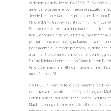
si dimentica in bellezza. 03/11/2017 · Perché te 
americano di genere commedia realizzato nel 200
Jessie Nelson e Karen Leigh Hopkins. Nel cast Dia
Moore (Milly), Gabriel Macht (Johnny), Tom Evere
Perabo (Mae). Lettera a mia madre. La lettera a
figli. Sebbene l’inizio della lettera, cara mamma, si
percorso che madre e figlio hanno fatto (o stan
per mamma è un regalo prezioso, un dono che l
mamma, è la commedia in onda nel pomeriggio di o
Diretta Michael Lehmann con Diane Keaton Perc
te lo dice mamma in alta definizione online.Film s
atadefinizione01.
03/11/2017 · Perché te lo dice mamma (titolo ori
commedia realizzato nel 2007 per la regia di Mi
Leigh Hopkins. Nel cast Diane Keaton (nel film int
Macht (Johnny), Tom Everett Scott (Jason), Laur