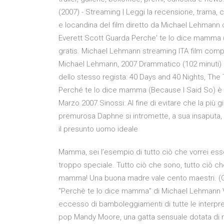
(2007) - Streaming | Leggi la recensione, trama, c
e locandina del film diretto da Michael Lehmann
Everett Scott Guarda Perche' te lo dice mamma (
gratis. Michael Lehmann streaming ITA film compl
Michael Lehmann, 2007 Drammatico (102 minuti) c
dello stesso regista: 40 Days and 40 Nights, The
Perché te lo dice mamma (Because I Said So) è un
Marzo 2007.Sinossi: Al fine di evitare che la più g
premurosa Daphne si intromette, a sua insaputa, n
il presunto uomo ideale
Mamma, sei l’esempio di tutto ciò che vorrei es
troppo speciale. Tutto ciò che sono, tutto ciò che
mamma! Una buona madre vale cento maestri. (Ge
"Perchè te lo dice mamma" di Michael Lehmann Ve
eccesso di bamboleggiamenti di tutte le interpr
pop Mandy Moore, una gatta sensuale dotata di not