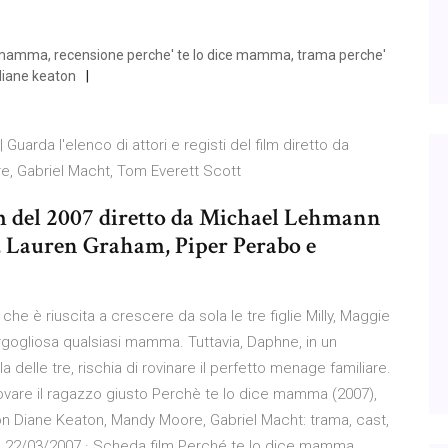
e mamma, recensione perche' te lo dice mamma, trama perche'
diane keaton
arda l'elenco di attori e registi del film diretto da
, Gabriel Macht, Tom Everett Scott
m del 2007 diretto da Michael Lehmann
 Lauren Graham, Piper Perabo e
 è riuscita a crescere da sola le tre figlie Milly, Maggie
gogliosa qualsiasi mamma. Tuttavia, Daphne, in un
 delle tre, rischia di rovinare il perfetto menage familiare.
rovare il ragazzo giusto Perchè te lo dice mamma (2007),
n Diane Keaton, Mandy Moore, Gabriel Macht: trama, cast,
news. 22/03/2007 · Scheda film Perché te lo dice mamma