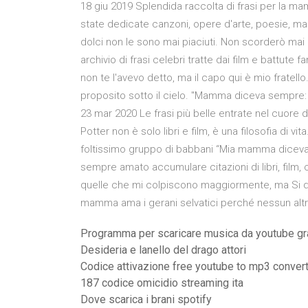
18 giu 2019 Splendida raccolta di frasi per la 
state dedicate canzoni, opere d'arte, poesie, ma 
dolci non le sono mai piaciuti. Non scorderò mai 
archivio di frasi celebri tratte dai film e battut
non te l'avevo detto, ma il capo qui è mio fratell
proposito sotto il cielo. "Mamma diceva sempre: d
23 mar 2020 Le frasi più belle entrate nel cuore di
Potter non è solo libri e film, è una filosofia di v
foltissimo gruppo di babbani “Mia mamma dicev
sempre amato accumulare citazioni di libri, film, 
quelle che mi colpiscono maggiormente, ma Si dice
mamma ama i gerani selvatici perché nessun altro f
Programma per scaricare musica da youtube gra
Desideria e lanello del drago attori
Codice attivazione free youtube to mp3 conver
187 codice omicidio streaming ita
Dove scarica i brani spotify