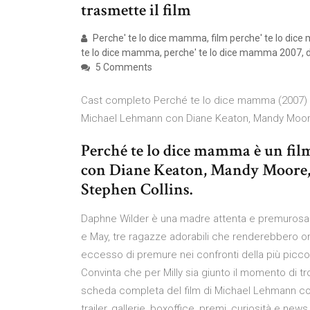
trasmette il film
Perche' te lo dice mamma, film perche' te lo dic
te lo dice mamma, perche' te lo dice mamma 2007, 
5 Comments
Cast completo Perché te lo dice mamma (2007) | Gu
Michael Lehmann con Diane Keaton, Mandy Moore
Perché te lo dice mamma è un fil
con Diane Keaton, Mandy Moore,
Stephen Collins.
Daphne Wilder è una madre attenta e premurosa che
e May, tre ragazze adorabili che renderebbero or
eccesso di premure nei confronti della più piccola
Convinta che per Milly sia giunto il momento di t
scheda completa del film di Michael Lehmann co
trailer, gallerie, boxoffice, premi, curiosità e 