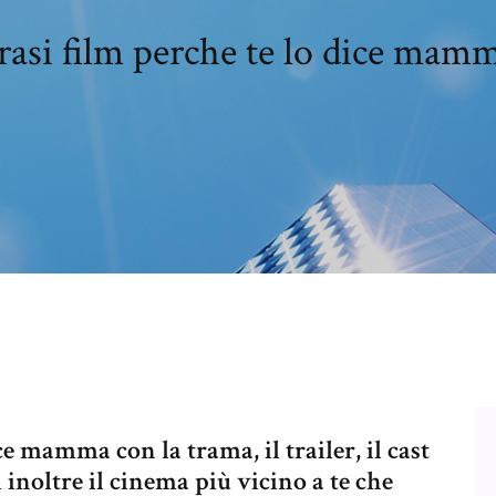
rasi film perche te lo dice mam
ce mamma con la trama, il trailer, il cast
i inoltre il cinema più vicino a te che