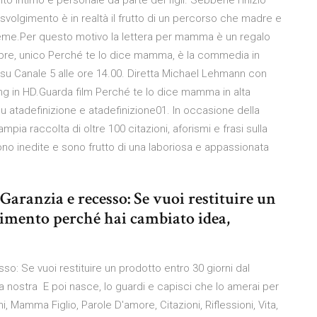
 intimo e personale da parte dei figli. Sebbene l’inizio
o svolgimento è in realtà il frutto di un percorso che madre e
sieme.Per questo motivo la lettera per mamma è un regalo
re, unico Perché te lo dice mamma, è la commedia in
 su Canale 5 alle ore 14.00. Diretta Michael Lehmann con
 in HD.Guarda film Perché te lo dice mamma in alta
 su atadefinizione e atadefinizione01. In occasione della
ia raccolta di oltre 100 citazioni, aforismi e frasi sulla
no inedite e sono frutto di una laboriosa e appassionata
aranzia e recesso: Se vuoi restituire un
vimento perché hai cambiato idea,
o: Se vuoi restituire un prodotto entro 30 giorni dal
a nostra E poi nasce, lo guardi e capisci che lo amerai per
ini, Mamma Figlio, Parole D'amore, Citazioni, Riflessioni, Vita,