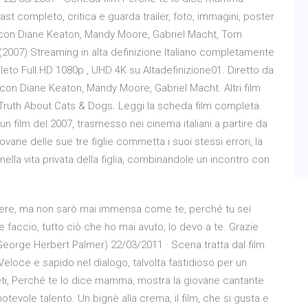
ast completo, critica e guarda trailer, foto, immagini, poster
 con Diane Keaton, Mandy Moore, Gabriel Macht, Tom
2007) Streaming in alta definizione Italiano completamente
eto Full HD 1080p , UHD 4K su Altadefinizione01. Diretto da
on Diane Keaton, Mandy Moore, Gabriel Macht. Altri film
 Truth About Cats & Dogs. Leggi la scheda film completa.
 film del 2007, trasmesso nei cinema italiani a partire da
iovane delle sue tre figlie commetta i suoi stessi errori, la
ella vita privata della figlia, combinandole un incontro con
sere, ma non sarò mai immensa come te, perché tu sei
 faccio, tutto ciò che ho mai avuto, lo devo a te. Grazie
orge Herbert Palmer) 22/03/2011 · Scena tratta dal film
loce e sapido nel dialogo, talvolta fastidioso per un
eti, Perché te lo dice mamma, mostra la giovane cantante
evole talento. Un bignè alla crema, il film, che si gusta e