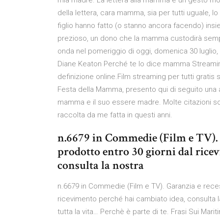
mia madre. La lettera alla mamma è un gesto molto
della lettera, cara mamma, sia per tutti uguale, l
figlio hanno fatto (o stanno ancora facendo) in
prezioso, un dono che la mamma custodirà semp
onda nel pomeriggio di oggi, domenica 30 luglio,
Diane Keaton Perché te lo dice mamma Streaming
definizione online.Film streaming per tutti gratis
Festa della Mamma, presento qui di seguito una amp
mamma e il suo essere madre. Molte citazioni so
raccolta da me fatta in questi anni.
n.6679 in Commedie (Film e TV). G
prodotto entro 30 giorni dal rice
consulta la nostra
n.6679 in Commedie (Film e TV). Garanzia e recess
ricevimento perché hai cambiato idea, consulta l
tutta la vita… Perchè è parte di te. Frasi Sui Marit