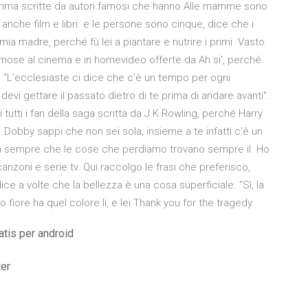
mamma scritte da autori famosi che hanno Alle mamme sono
anche film e libri. e le persone sono cinque, dice che i
mia madre, perché fù lei a piantare e nutrire i primi Vasto
e famose al cinema e in homevideo offerte da Ah si', perché
o. "L'ecclesiaste ci dice che c'è un tempo per ogni
evi gettare il passato dietro di te prima di andare avanti".
 tutti i fan della saga scritta da J K Rowling, perché Harry
ita. Dobby sappi che non sei sola, insieme a te infatti c'è un
a sempre che le cose che perdiamo trovano sempre il Ho
canzoni e serie tv. Qui raccolgo le frasi che preferisco,
 a volte che la bellezza è una cosa superficiale. “Sì, la
iore ha quel colore li, e lei Thank you for the tragedy.
tis per android
ter