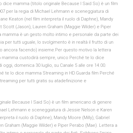
lo dice mamma (titolo originale Because I Said So) è un film
7 per la regia di Michael Lehmann e sceneggiatura di
ne Keaton (nel film interpreta il ruolo di Daphne), Mandy
tt Scott (Jason), Lauren Graham (Maggie Wilder) e Piper
lla mamma è un gesto molto intimo e personale da parte dei
a per tutti uguale, lo svolgimento è in realtà il frutto di un
no ancora facendo) insieme.Per questo motivo la lettera
a mamma custodirà sempre, unico Perché te lo dice
ggi, domenica 30 luglio, su Canale 5 alle ore 14.00.
hé te lo dice mamma Streaming in HD.Guarda film Perché
treaming per tutti gratis su atadefinizione e
ginale Because I Said So) è un film americano di genere
chael Lehmann e sceneggiatura di Jessie Nelson e Karen
erpreta il ruolo di Daphne), Mandy Moore (Milly), Gabriel
en Graham (Maggie Wilder) e Piper Perabo (Mae). Lettera a