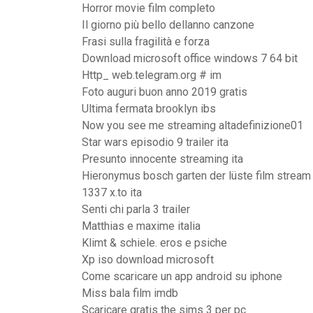
Horror movie film completo
Il giorno più bello dellanno canzone
Frasi sulla fragilità e forza
Download microsoft office windows 7 64 bit
Http_ web.telegram.org # im
Foto auguri buon anno 2019 gratis
Ultima fermata brooklyn ibs
Now you see me streaming altadefinizione01
Star wars episodio 9 trailer ita
Presunto innocente streaming ita
Hieronymus bosch garten der lüste film stream
1337 x.to ita
Senti chi parla 3 trailer
Matthias e maxime italia
Klimt & schiele. eros e psiche
Xp iso download microsoft
Come scaricare un app android su iphone
Miss bala film imdb
Scaricare gratis the sims 3 per pc