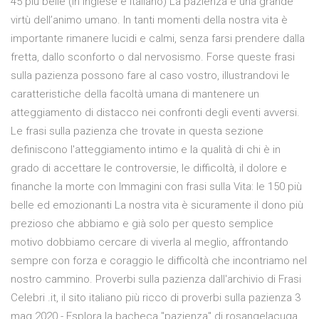
45 più belle (in inglese e italiano) La pazienza è una grande
virtù dell’animo umano. In tanti momenti della nostra vita è
importante rimanere lucidi e calmi, senza farsi prendere dalla
fretta, dallo sconforto o dal nervosismo. Forse queste frasi
sulla pazienza possono fare al caso vostro, illustrandovi le
caratteristiche della facoltà umana di mantenere un
atteggiamento di distacco nei confronti degli eventi avversi.
Le frasi sulla pazienza che trovate in questa sezione
definiscono l'atteggiamento intimo e la qualità di chi è in
grado di accettare le controversie, le difficoltà, il dolore e
finanche la morte con Immagini con frasi sulla Vita: le 150 più
belle ed emozionanti La nostra vita è sicuramente il dono più
prezioso che abbiamo e già solo per questo semplice
motivo dobbiamo cercare di viverla al meglio, affrontando
sempre con forza e coraggio le difficoltà che incontriamo nel
nostro cammino. Proverbi sulla pazienza dall'archivio di Frasi
Celebri .it, il sito italiano più ricco di proverbi sulla pazienza 3
mag 2020 - Esplora la bacheca "pazienza" di rosangelacuga