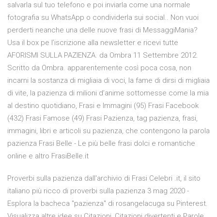
salvarla sul tuo telefono e poi inviarla come una normale
fotografia su WhatsApp o condividerla sui social.. Non vuoi
perderti neanche una delle nuove frasi di MessaggiMania?
Usa il box pe l’iscrizione alla newsletter e ricevi tutte
AFORISMI SULLA PAZIENZA. da Ombra 11 Settembre 2012.
Scritto da Ombra. apparentemente così poca cosa, non
incarni la sostanza di migliaia di voci, la fame di dirsi di migliaia
di vite, la pazienza di milioni d’anime sottomesse come la mia
al destino quotidiano, Frasi e Immagini (95) Frasi Facebook
(432) Frasi Famose (49) Frasi Pazienza, tag pazienza, frasi,
immagini, libri e articoli su pazienza, che contengono la parola
pazienza Frasi Belle - Le più belle frasi dolci e romantiche
online e altro FrasiBelle.it
Proverbi sulla pazienza dall'archivio di Frasi Celebri .it, il sito
italiano più ricco di proverbi sulla pazienza 3 mag 2020 -
Esplora la bacheca "pazienza" di rosangelacuga su Pinterest.
Visualizza altre idee su Citazioni, Citazioni divertenti e Parole.