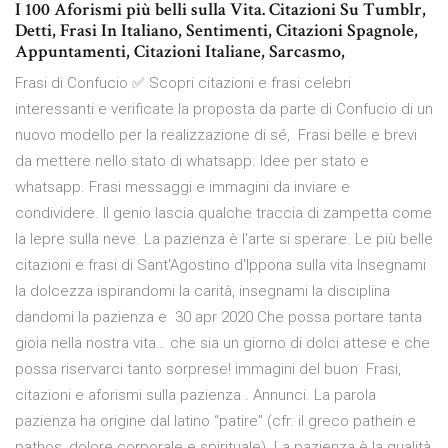
I 100 Aforismi più belli sulla Vita. Citazioni Su Tumblr,
Detti, Frasi In Italiano, Sentimenti, Citazioni Spagnole,
Appuntamenti, Citazioni Italiane, Sarcasmo,
Frasi di Confucio ✅ Scopri citazioni e frasi celebri
interessanti e verificate la proposta da parte di Confucio di un
nuovo modello per la realizzazione di sé, Frasi belle e brevi
da mettere nello stato di whatsapp. Idee per stato e
whatsapp. Frasi messaggi e immagini da inviare e
condividere. Il genio lascia qualche traccia di zampetta come
la lepre sulla neve. La pazienza è l'arte si sperare. Le più belle
citazioni e frasi di Sant'Agostino d'Ippona sulla vita Insegnami
la dolcezza ispirandomi la carità, insegnami la disciplina
dandomi la pazienza e 30 apr 2020 Che possa portare tanta
gioia nella nostra vita… che sia un giorno di dolci attese e che
possa riservarci tanto sorprese! immagini del buon Frasi,
citazioni e aforismi sulla pazienza . Annunci. La parola
pazienza ha origine dal latino “patire” (cfr. il greco pathein e
pathos, dolore corporale e spirituale). La pazienza è la qualità