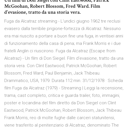
Un film di Don Siegel con Clint Eastwood, Patrick
McGoohan, Robert Blossom, Fred Ward. Film
d'evasione, tratto da una storia vera.
Fuga da Alcatraz streaming - L'undici giugno 1962 tre reclusi
evasero dalla terribile prigione-fortezza di Alcatraz. Nessuno
era mai riuscito a portare a buon fine una fuga, in ventisei anni
di funzionamento della casa di pena; ma Frank Morris e i due
fratelli Anglin ci riuscirono. Fuga da Alcatraz (Escape from
Alcatraz) - Un film di Don Siegel. Film d'evasione, tratto da una
storia vera. Con Clint Eastwood, Patrick McGoohan, Robert
Blossom, Fred Ward, Paul Benjamin, Jack Thibeau.
Drammatico, USA, 1979. Durata 112 min. 31/12/1978 · Scheda
film Fuga da Alcatraz (1979) - Streaming | Leggi la recensione,
trama, cast completo, critica e guarda trailer, foto, immagini,
poster e locandina del film diretto da Don Siegel con Clint
Eastwood, Patrick McGoohan, Robert Blossom, Jack Thibeau
Frank Morris, reo di molte fughe dalle carceri statunitensi,
viene trasferito al penitenziario di Alcatraz, denominato The