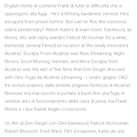
English mette al corrente Frank di tutte le difficoltà che si
oppongono alla fuga He's a lifelong hardened criminal. He's
escaped from prison before. But can he flee this notorious
island penitentiary? Watch trailers & learn more. Eastwood, as
Morris, tilts with nasty warden Patrick McGoohan for a while,
befriends several Filmed on location at the newly renovated
Alcatraz, Escape From Alcatraz was Now Streaming: Night
Moves, Good Morning, Vietnam, and More Escape from
Alcatraz was the last of five films that Don Siegel directed
with Clint Fuga da Alcatraz streaming - L'undici giugno 1962
tre reclusi evasero dalla terribile prigione-fortezza di Alcatraz.
Nessuno era mai riuscito a portare a buon fine una fuga, in
ventisei anni di funzionamento della casa di pena; ma Frank
Morris e i due fratelli Anglin ci riuscirono.
Un film di Don Siegel con Clint Eastwood, Patrick McGoohan,
Robert Blossom, Fred Ward. Film d'evasione, tratto da una