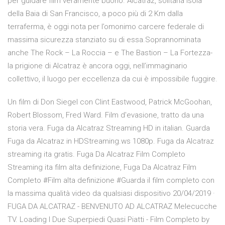
per guidare film veramente buono. Alcatraz, solitaria isola
della Baia di San Francisco, a poco più di 2 Km dalla
terraferma, è oggi nota per l’omonimo carcere federale di
massima sicurezza stanziato su di essa.Soprannominata
anche The Rock – La Roccia – e The Bastion – La Fortezza-
la prigione di Alcatraz è ancora oggi, nell’immaginario
collettivo, il luogo per eccellenza da cui è impossibile fuggire.
Un film di Don Siegel con Clint Eastwood, Patrick McGoohan,
Robert Blossom, Fred Ward. Film d'evasione, tratto da una
storia vera. Fuga da Alcatraz Streaming HD in italian. Guarda
Fuga da Alcatraz in HDStreaming.ws 1080p. Fuga da Alcatraz
streaming ita gratis. Fuga Da Alcatraz Film Completo
Streaming ita film alta definizione, Fuga Da Alcatraz Film
Completo #Film alta definizione #Guarda il film completo con
la massima qualità video da qualsiasi dispositivo 20/04/2019 ·
FUGA DA ALCATRAZ - BENVENUTO AD ALCATRAZ Melecucche
TV. Loading I Due Superpiedi Quasi Piatti - Film Completo by