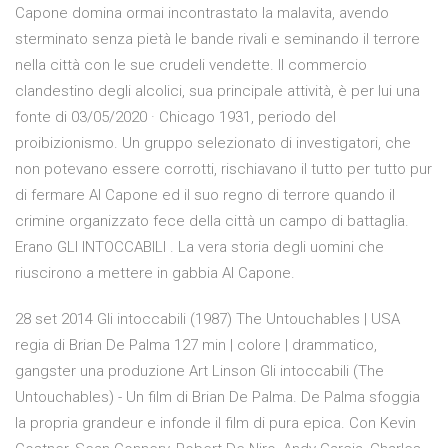
Capone domina ormai incontrastato la malavita, avendo
sterminato senza pietà le bande rivali e seminando il terrore
nella città con le sue crudeli vendette. Il commercio
clandestino degli alcolici, sua principale attività, è per lui una
fonte di 03/05/2020 · Chicago 1931, periodo del
proibizionismo. Un gruppo selezionato di investigatori, che
non potevano essere corrotti, rischiavano il tutto per tutto pur
di fermare Al Capone ed il suo regno di terrore quando il
crimine organizzato fece della città un campo di battaglia.
Erano GLI INTOCCABILI . La vera storia degli uomini che
riuscirono a mettere in gabbia Al Capone.
28 set 2014 Gli intoccabili (1987) The Untouchables | USA
regia di Brian De Palma 127 min | colore | drammatico,
gangster una produzione Art Linson Gli intoccabili (The
Untouchables) - Un film di Brian De Palma. De Palma sfoggia
la propria grandeur e infonde il film di pura epica. Con Kevin