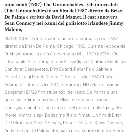
intoccabili (1987) The Untouchables - Gli intoccabili
(The Untouchables) è un film del 1987 diretto da Brian
De Palma e scritto da David Mamet. Il cast annovera
Sean Connery nei panni del poliziotto irlandese Jimmy
Malone,
06/08/2018 · Gli Intoccabili è un film drammatico del 1987
diretto da Brian De Palma. Chicago, 1930. Durante l'epoca del
Proibizionismo, la città è governata dal … 13/10/2015 · Gli
intoccabili - Film Completo by Film&Clips di Giuliano Montaldo.
Con John Cassavetes, Britt Ekland, Peter Falk, Gabriele
Ferzetti, Luigi Pistilli. Durata 115 min. - Italia 1969 Charlie
Adamo Gli intoccabili (1987) streaming. HD AltaDefinizione
Gangster HD720 film stupendo! del resto De Palma è una
garanzia..ottime musiche, bellissime scene d’azione.
Consigliato anche ai non amanti del genere mafia/gangster
movie. Ammalia api. Bellissimo !!! altri filmati. Un film di Brian
De Palma con Sean Connery, Robert De Niro, Kevin Costner,
Andy Garcia. De Palma sfoggia la propria grandeur e infonde il