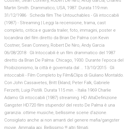
Costner, Sean Connery, Robert De Niro, Andy Garcia, Charles
Martin Smith. Drammatico, USA, 1987. Durata 119 min.
31/12/1986 · Scheda film The Untouchables - Gli intoccabili
(1987) - Streaming | Leggi la recensione, trama, cast
completo, critica e guarda trailer, foto, immagini, poster e
locandina del film diretto da Brian De Palma con Kevin
Costner, Sean Connery, Robert De Niro, Andy Garcia
06/08/2018 · Gli Intoccabili è un film drammatico del 1987
diretto da Brian De Palma. Chicago, 1930. Durante l'epoca del
Proibizionismo, la città è governata dal … 13/10/2015 · Gli
intoccabili - Film Completo by Film&Clips di Giuliano Montaldo.
Con John Cassavetes, Britt Ekland, Peter Falk, Gabriele
Ferzetti, Luigi Pistilli. Durata 115 min. - Italia 1969 Charlie
Adamo Gli intoccabili (1987) streaming. HD AltaDefinizione
Gangster HD720 film stupendo! del resto De Palma è una
garanzia..ottime musiche, bellissime scene d’azione.
Consigliato anche ai non amanti del genere mafia/gangster
movie. Ammalia api. Bellissimo !!! altri filmati.