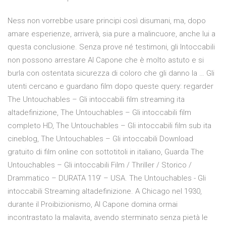
Ness non vorrebbe usare principi così disumani, ma, dopo
amare esperienze, arriverà, sia pure a malincuore, anche lui a
questa conclusione. Senza prove né testimoni, gli Intoccabili
non possono arrestare Al Capone che è molto astuto e si
burla con ostentata sicurezza di coloro che gli danno la … Gli
utenti cercano e guardano film dopo queste query: regarder
The Untouchables – Gli intoccabili film streaming ita
altadefinizione, The Untouchables – Gli intoccabili film
completo HD, The Untouchables – Gli intoccabili film sub ita
cineblog, The Untouchables – Gli intoccabili Download
gratuito di film online con sottotitoli in italiano, Guarda The
Untouchables – Gli intoccabili Film / Thriller / Storico /
Drammatico – DURATA 119′ – USA. The Untouchables - Gli
intoccabili Streaming altadefinizione. A Chicago nel 1930,
durante il Proibizionismo, Al Capone domina ormai
incontrastato la malavita, avendo sterminato senza pietà le