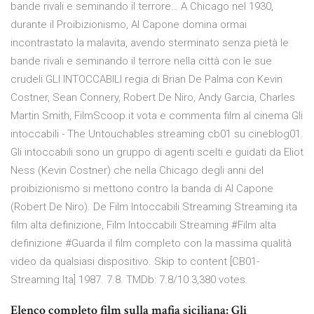
bande rivali e seminando il terrore… A Chicago nel 1930,
durante il Proibizionismo, Al Capone domina ormai
incontrastato la malavita, avendo sterminato senza pietà le
bande rivali e seminando il terrore nella città con le sue
crudeli GLI INTOCCABILI regia di Brian De Palma con Kevin
Costner, Sean Connery, Robert De Niro, Andy Garcia, Charles
Martin Smith, FilmScoop.it vota e commenta film al cinema Gli
intoccabili - The Untouchables streaming cb01 su cineblog01.
Gli intoccabili sono un gruppo di agenti scelti e guidati da Eliot
Ness (Kevin Costner) che nella Chicago degli anni del
proibizionismo si mettono contro la banda di Al Capone
(Robert De Niro). De Film Intoccabili Streaming Streaming ita
film alta definizione, Film Intoccabili Streaming #Film alta
definizione #Guarda il film completo con la massima qualità
video da qualsiasi dispositivo. Skip to content [CB01-
Streaming Ita] 1987. 7.8. TMDb: 7.8/10 3,380 votes.
Elenco completo film sulla mafia siciliana; Gli