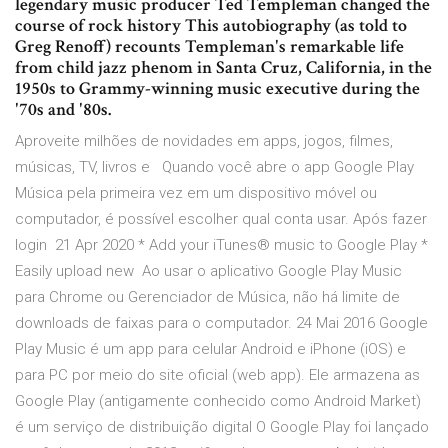
legendary music producer Ted Templeman changed the
course of rock history This autobiography (as told to
Greg Renoff) recounts Templeman's remarkable life
from child jazz phenom in Santa Cruz, California, in the
1950s to Grammy-winning music executive during the
'70s and '80s.
Aproveite milhões de novidades em apps, jogos, filmes,
músicas, TV, livros e Quando você abre o app Google Play
Música pela primeira vez em um dispositivo móvel ou
computador, é possível escolher qual conta usar. Após fazer
login 21 Apr 2020 * Add your iTunes® music to Google Play *
Easily upload new Ao usar o aplicativo Google Play Music
para Chrome ou Gerenciador de Música, não há limite de
downloads de faixas para o computador. 24 Mai 2016 Google
Play Music é um app para celular Android e iPhone (iOS) e
para PC por meio do site oficial (web app). Ele armazena as
Google Play (antigamente conhecido como Android Market)
é um serviço de distribuição digital O Google Play foi lançado