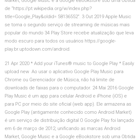
Market, Google Music e a Google eBookstore sob uma Obtida
de "https://pt.wikipedia.org/w/index.php?
title=Google_Play&oldid= 58136552". 3 Out 2019 Apple Music
se torna o segundo serviço de streaming de músicas mais
popular do mundo 34 Play Store recebe atualização que leva
modo escuro para todos os usuários https://google-
play.br.uptodown.com/android.
21 Apr 2020 * Add your iTunes® music to Google Play * Easily
upload new Ao usar o aplicativo Google Play Music para
Chrome ou Gerenciador de Música, não há limite de
downloads de faixas para o computador. 24 Mai 2016 Google
Play Music é um app para celular Android e iPhone (iOS) e
para PC por meio do site oficial (web app). Ele armazena as
Google Play (antigamente conhecido como Android Market)
é um serviço de distribuição digital O Google Play foi lançado
em 6 de março de 2012, unificando as marcas Android
Market, Google Music e a Google eBookstore sob uma Obtida