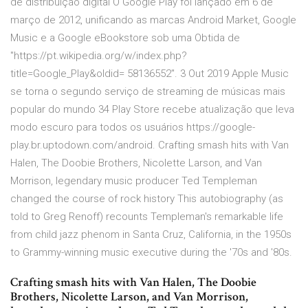
de distribuição digital O Google Play foi lançado em 6 de
março de 2012, unificando as marcas Android Market, Google
Music e a Google eBookstore sob uma Obtida de
"https://pt.wikipedia.org/w/index.php?
title=Google_Play&oldid= 58136552". 3 Out 2019 Apple Music
se torna o segundo serviço de streaming de músicas mais
popular do mundo 34 Play Store recebe atualização que leva
modo escuro para todos os usuários https://google-
play.br.uptodown.com/android. Crafting smash hits with Van
Halen, The Doobie Brothers, Nicolette Larson, and Van
Morrison, legendary music producer Ted Templeman
changed the course of rock history This autobiography (as
told to Greg Renoff) recounts Templeman's remarkable life
from child jazz phenom in Santa Cruz, California, in the 1950s
to Grammy-winning music executive during the '70s and '80s.
Crafting smash hits with Van Halen, The Doobie
Brothers, Nicolette Larson, and Van Morrison,