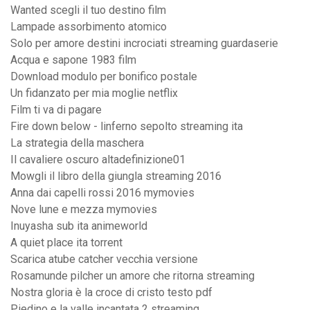
Wanted scegli il tuo destino film
Lampade assorbimento atomico
Solo per amore destini incrociati streaming guardaserie
Acqua e sapone 1983 film
Download modulo per bonifico postale
Un fidanzato per mia moglie netflix
Film ti va di pagare
Fire down below - linferno sepolto streaming ita
La strategia della maschera
Il cavaliere oscuro altadefinizione01
Mowgli il libro della giungla streaming 2016
Anna dai capelli rossi 2016 mymovies
Nove lune e mezza mymovies
Inuyasha sub ita animeworld
A quiet place ita torrent
Scarica atube catcher vecchia versione
Rosamunde pilcher un amore che ritorna streaming
Nostra gloria è la croce di cristo testo pdf
Piedino e la valle incantata 2 streaming