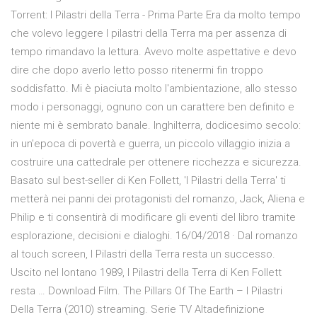
Torrent: I Pilastri della Terra - Prima Parte Era da molto tempo
che volevo leggere I pilastri della Terra ma per assenza di
tempo rimandavo la lettura. Avevo molte aspettative e devo
dire che dopo averlo letto posso ritenermi fin troppo
soddisfatto. Mi è piaciuta molto l'ambientazione, allo stesso
modo i personaggi, ognuno con un carattere ben definito e
niente mi è sembrato banale. Inghilterra, dodicesimo secolo:
in un'epoca di povertà e guerra, un piccolo villaggio inizia a
costruire una cattedrale per ottenere ricchezza e sicurezza.
Basato sul best-seller di Ken Follett, 'I Pilastri della Terra' ti
metterà nei panni dei protagonisti del romanzo, Jack, Aliena e
Philip e ti consentirà di modificare gli eventi del libro tramite
esplorazione, decisioni e dialoghi. 16/04/2018 · Dal romanzo
al touch screen, I Pilastri della Terra resta un successo.
Uscito nel lontano 1989, I Pilastri della Terra di Ken Follett
resta … Download Film. The Pillars Of The Earth – I Pilastri
Della Terra (2010) streaming. Serie TV Altadefinizione