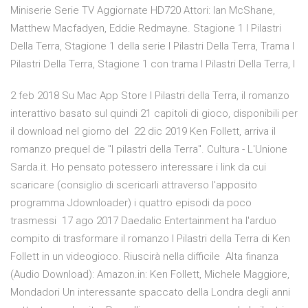
Miniserie Serie TV Aggiornate HD720 Attori: Ian McShane,
Matthew Macfadyen, Eddie Redmayne. Stagione 1 I Pilastri
Della Terra, Stagione 1 della serie I Pilastri Della Terra, Trama I
Pilastri Della Terra, Stagione 1 con trama I Pilastri Della Terra, I
2 feb 2018 Su Mac App Store I Pilastri della Terra, il romanzo
interattivo basato sul quindi 21 capitoli di gioco, disponibili per
il download nel giorno del 22 dic 2019 Ken Follett, arriva il
romanzo prequel de "I pilastri della Terra". Cultura - L'Unione
Sarda.it. Ho pensato potessero interessare i link da cui
scaricare (consiglio di scericarli attraverso l'apposito
programma Jdownloader) i quattro episodi da poco
trasmessi 17 ago 2017 Daedalic Entertainment ha l'arduo
compito di trasformare il romanzo I Pilastri della Terra di Ken
Follett in un videogioco. Riuscirà nella difficile Alta finanza
(Audio Download): Amazon.in: Ken Follett, Michele Maggiore,
Mondadori Un interessante spaccato della Londra degli anni