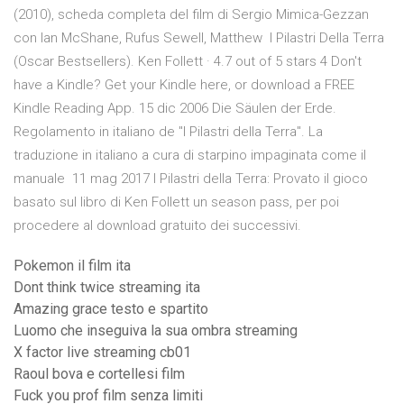
(2010), scheda completa del film di Sergio Mimica-Gezzan
con Ian McShane, Rufus Sewell, Matthew I Pilastri Della Terra
(Oscar Bestsellers). Ken Follett · 4.7 out of 5 stars 4 Don't
have a Kindle? Get your Kindle here, or download a FREE
Kindle Reading App. 15 dic 2006 Die Säulen der Erde.
Regolamento in italiano de "I Pilastri della Terra". La
traduzione in italiano a cura di starpino impaginata come il
manuale 11 mag 2017 I Pilastri della Terra: Provato il gioco
basato sul libro di Ken Follett un season pass, per poi
procedere al download gratuito dei successivi.
Pokemon il film ita
Dont think twice streaming ita
Amazing grace testo e spartito
Luomo che inseguiva la sua ombra streaming
X factor live streaming cb01
Raoul bova e cortellesi film
Fuck you prof film senza limiti