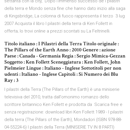
settanta con la city, Dopo l'immenso successo de I pilastri
della terra e Mondo senza fine che hanno dato inizio alla saga
di Kingsbridge, La colonna di fuoco rappresenta il terzo 3 lug
2007 Acquista il libro I pilastri della terra di Ken Follett in
offerta; lo trovi online a prezzi scontati su La Feltrinelli.
Titolo italiano : I Pilastri della Terra Titolo originale :
The Pillars of the Earth Anno : 2010 Genere : azione
Paese : Canada - Germania Regia : Sergio Mimica-Gezzan
Soggetto : Ken Follett Sceneggiatura : Ken Follett, John
Pielmeier Lingue : Italiano - Inglese Sottotitoli per non
udenti : Italiano - Inglese Capitoli : Si Numero dei Blu
Ray : 3
I pilastri della Terra (The Pillars of the Earth) è una miniserie
televisiva del 2010, tratta dall'omonimo romanzo dello
scrittore britannico Ken Follett e prodotta da Scarica free e
senza registrazione: download libri Ken Follett 1989 - I pilastri
della terra (The Pillars of the Earth), Mondadori (ISBN 978-88-
04-55224-6) I pilastri della Terra (MINISERIE TV IN 8 PARTI)