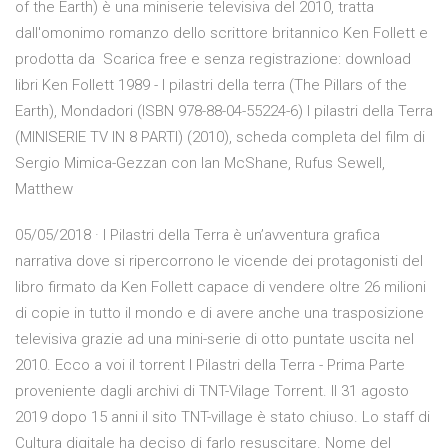
of the Earth) è una miniserie televisiva del 2010, tratta
dall'omonimo romanzo dello scrittore britannico Ken Follett e
prodotta da Scarica free e senza registrazione: download
libri Ken Follett 1989 - I pilastri della terra (The Pillars of the
Earth), Mondadori (ISBN 978-88-04-55224-6) I pilastri della Terra
(MINISERIE TV IN 8 PARTI) (2010), scheda completa del film di
Sergio Mimica-Gezzan con Ian McShane, Rufus Sewell,
Matthew
05/05/2018 · I Pilastri della Terra è un’avventura grafica
narrativa dove si ripercorrono le vicende dei protagonisti del
libro firmato da Ken Follett capace di vendere oltre 26 milioni
di copie in tutto il mondo e di avere anche una trasposizione
televisiva grazie ad una mini-serie di otto puntate uscita nel
2010. Ecco a voi il torrent I Pilastri della Terra - Prima Parte
proveniente dagli archivi di TNT-Vilage Torrent. Il 31 agosto
2019 dopo 15 anni il sito TNT-village è stato chiuso. Lo staff di
Cultura digitale ha deciso di farlo resuscitare. Nome del