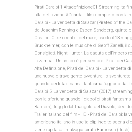
Pirati Caraibi 1 Altadefinizione01 Streaming ita fil
alta definizione #Guarda il film completo con la m
Caraibi - La vendetta di Salazar (Pirates of the C
da Joachim Rønning e Espen Sandberg, quinto capit
Caraibi - Oltre i confini del mare, uscito il 18 ma
Bruckheimer, con le musiche di Geoff Zanelli, il qua
Consigliati. Night Hunter. La caduta dell'impero ro
la zampa - Un amico è per sempre. Pirati dei Car
Alta Definizione, Pirati dei Caraibi - La vendetta d
una nuova e travolgente avventura, lo sventurato
quando dei letali marinai fantasma fuggono dal Tria
Caraibi 5: La vendetta di Salazar (2017) streamin
con la sfortuna quando i diabolici pirati fantasma
Bardem), fuggiti dal Triangolo del Diavolo, decid
Trailer italiano del film - HD - Pirati dei Caraibi: l
americano italiano in uscita clip inedite scena die
viene rapita dal malvagio pirata Barbossa (Rush).