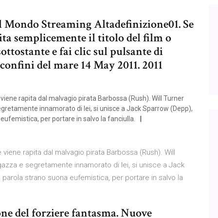
el Mondo Streaming Altadefinizione01. Se
ta semplicemente il titolo del film o
sottostante e fai clic sul pulsante di
 i confini del mare 14 May 2011. 2011
 viene rapita dal malvagio pirata Barbossa (Rush). Will Turner
egretamente innamorato di lei, si unisce a Jack Sparrow (Depp),
ufemistica, per portare in salvo la fanciulla.
e viene rapita dal malvagio pirata Barbossa (Rush). Will
agazza e segretamente innamorato di lei, si unisce a Jack
parola strano suona eufemistica, per portare in salvo la
ione del forziere fantasma. Nuove