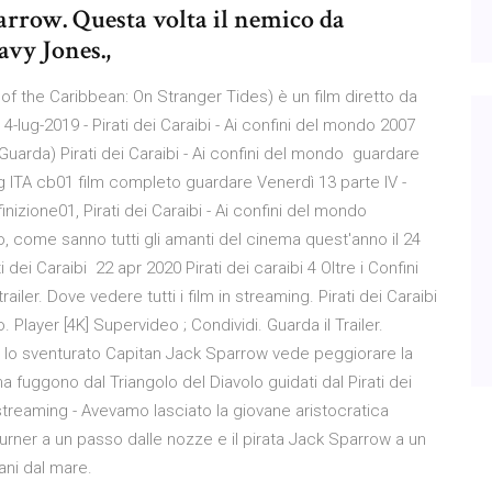
arrow. Questa volta il nemico da
avy Jones.,
es of the Caribbean: On Stranger Tides) è un film diretto da
-lug-2019 - Pirati dei Caraibi - Ai confini del mondo 2007
Guarda) Pirati dei Caraibi - Ai confini del mondo guardare
g ITA cb01 film completo guardare Venerdì 13 parte IV -
inizione01, Pirati dei Caraibi - Ai confini del mondo
 come sanno tutti gli amanti del cinema quest'anno il 24
 dei Caraibi 22 apr 2020 Pirati dei caraibi 4 Oltre i Confini
ailer. Dove vedere tutti i film in streaming. Pirati dei Caraibi
. Player [4K] Supervideo ; Condividi. Guarda il Trailer.
, lo sventurato Capitan Jack Sparrow vede peggiorare la
a fuggono dal Triangolo del Diavolo guidati dal Pirati dei
streaming - Avevamo lasciato la giovane aristocratica
rner a un passo dalle nozze e il pirata Jack Sparrow a un
ani dal mare.