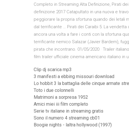
Completo in Streaming Alta Definizione, Pirati dei 
definizione 2017 Catapultato in una nuova e trav
peggiorare la propria sfortuna quando dei letali 
dal terrificante … Pirati dei Caraibi 5: La vendet
ancora una volta a fare i conti con la sfortuna qua
terrificante nemico Salazar (Javier Bardem), fugg
pirata che incontrano. 01/05/2020 · Trailer italiano 
film trailer ufficiale cinema americano italiano in 
Clip dj scarica mp3
3 manifesti a ebbing missouri download
Lo hobbit 3 la battaglia delle cinque armate str
Toto i due colonnelli
Matrimoni a sorpresa 1952
Amici miei iii film completo
Serie tv italiane in streaming gratis
Sono il numero 4 streaming cb01
Boogie nights - laltra hollywood (1997)