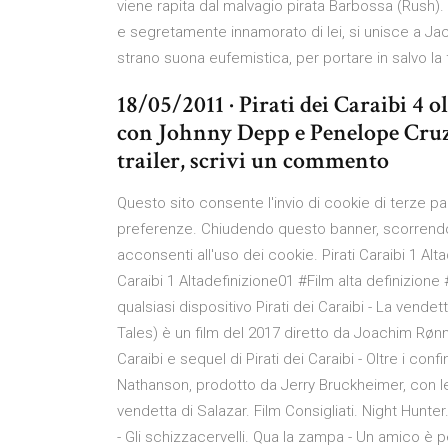
viene rapita dal malvagio pirata Barbossa (Rush).
e segretamente innamorato di lei, si unisce a Ja
strano suona eufemistica, per portare in salvo la f
18/05/2011 · Pirati dei Caraibi 4 o
con Johnny Depp e Penelope Cruz, 
trailer, scrivi un commento
Questo sito consente l'invio di cookie di terze parti
preferenze. Chiudendo questo banner, scorrend
acconsenti all'uso dei cookie. Pirati Caraibi 1 Alta
Caraibi 1 Altadefinizione01 #Film alta definizion
qualsiasi dispositivo Pirati dei Caraibi - La vend
Tales) è un film del 2017 diretto da Joachim Rønn
Caraibi e sequel di Pirati dei Caraibi - Oltre i con
Nathanson, prodotto da Jerry Bruckheimer, con le m
vendetta di Salazar. Film Consigliati. Night Hunte
- Gli schizzacervelli. Qua la zampa - Un amico è p