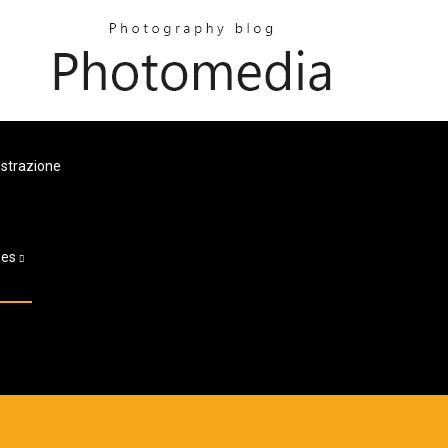
istrazione
ges