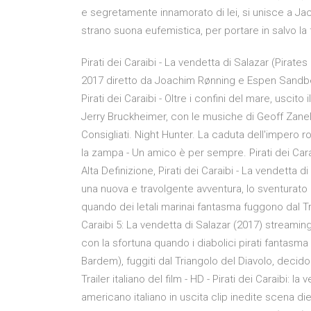
e segretamente innamorato di lei, si unisce a Ja
strano suona eufemistica, per portare in salvo la f
Pirati dei Caraibi - La vendetta di Salazar (Pirate
2017 diretto da Joachim Rønning e Espen Sandberg
Pirati dei Caraibi - Oltre i confini del mare, usci
Jerry Bruckheimer, con le musiche di Geoff Zanelli, 
Consigliati. Night Hunter. La caduta dell'impero ro
la zampa - Un amico è per sempre. Pirati dei Car
Alta Definizione, Pirati dei Caraibi - La vendetta d
una nuova e travolgente avventura, lo sventurato
quando dei letali marinai fantasma fuggono dal Tria
Caraibi 5: La vendetta di Salazar (2017) streamin
con la sfortuna quando i diabolici pirati fantasma
Bardem), fuggiti dal Triangolo del Diavolo, decid
Trailer italiano del film - HD - Pirati dei Caraibi: l
americano italiano in uscita clip inedite scena die