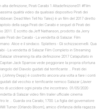
m alta definizione, Pirati Caraibi 1 Altadefinizione01 #Film
assima qualità video da qualsiasi dispositivo Pirati dei
aribbean: Dead Men Tell No Tales) è un film del 2017 diretto
olo della saga Pirati dei Caraibi e sequel di Pirati dei
ggio 2011. È scritto da Jeff Nathanson, prodotto da Jerry
le Pirati dei Caraibi - La vendetta di Salazar. Film
mano. Alice e il sindaco. Splatters - Gli schizzacervelli. Qua
aibi - La vendetta di Salazar Film Completo in Streaming
i Salazar streaming ita alta definizione 2017 Catapultato in
 Capitan Jack Sparrow vede peggiorare la propria sfortuna
ngolo del Diavolo guidati dal terrificante … Pirati dei
g. (Johnny Depp) è costretto ancora una volta a fare i conti
 guidati dal vecchio e terrificante nemico Salazar (Javier
ono di uccidere ogni pirata che incontrano. 01/05/2020 ·
a vendetta di Salazar video film trailer ufficiale cinema
tro le … Guarda ora Caraibi, 1700. La figlia del governatore
 Will Turner (Orlando Bloom), amico d'infanzia della ragazza