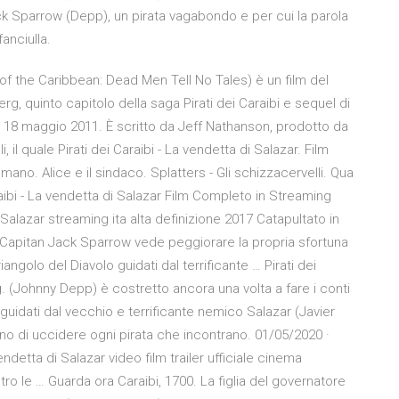
ck Sparrow (Depp), un pirata vagabondo e per cui la parola
anciulla.
s of the Caribbean: Dead Men Tell No Tales) è un film del
, quinto capitolo della saga Pirati dei Caraibi e sequel di
to il 18 maggio 2011. È scritto da Jeff Nathanson, prodotto da
il quale Pirati dei Caraibi - La vendetta di Salazar. Film
mano. Alice e il sindaco. Splatters - Gli schizzacervelli. Qua
aibi - La vendetta di Salazar Film Completo in Streaming
i Salazar streaming ita alta definizione 2017 Catapultato in
 Capitan Jack Sparrow vede peggiorare la propria sfortuna
ngolo del Diavolo guidati dal terrificante … Pirati dei
g. (Johnny Depp) è costretto ancora una volta a fare i conti
 guidati dal vecchio e terrificante nemico Salazar (Javier
ono di uccidere ogni pirata che incontrano. 01/05/2020 ·
a vendetta di Salazar video film trailer ufficiale cinema
tro le … Guarda ora Caraibi, 1700. La figlia del governatore