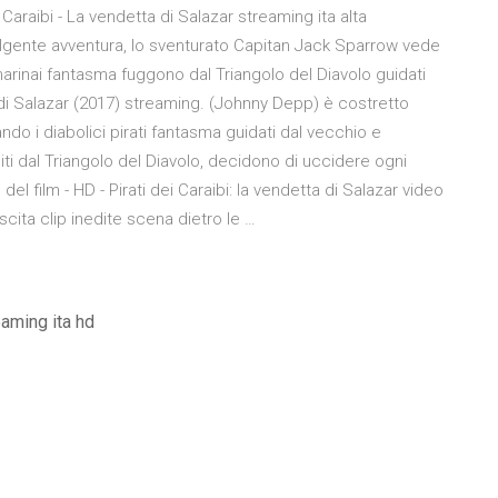
Caraibi - La vendetta di Salazar streaming ita alta
olgente avventura, lo sventurato Capitan Jack Sparrow vede
marinai fantasma fuggono dal Triangolo del Diavolo guidati
ta di Salazar (2017) streaming. (Johnny Depp) è costretto
ndo i diabolici pirati fantasma guidati dal vecchio e
iti dal Triangolo del Diavolo, decidono di uccidere ogni
del film - HD - Pirati dei Caraibi: la vendetta di Salazar video
uscita clip inedite scena dietro le …
eaming ita hd