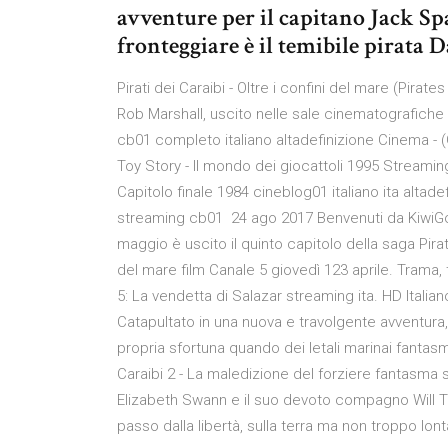
avventure per il capitano Jack Sp
fronteggiare è il temibile pirata D
Pirati dei Caraibi - Oltre i confini del mare (Pirat
Rob Marshall, uscito nelle sale cinematografiche 4
cb01 completo italiano altadefinizione Cinema - (
Toy Story - Il mondo dei giocattoli 1995 Streamin
Capitolo finale 1984 cineblog01 italiano ita altadef
streaming cb01 24 ago 2017 Benvenuti da KiwiGo,
maggio è uscito il quinto capitolo della saga Pirati
del mare film Canale 5 giovedì 123 aprile. Trama, tr
5: La vendetta di Salazar streaming ita. HD Italiano
Catapultato in una nuova e travolgente avventura
propria sfortuna quando dei letali marinai fantasm
Caraibi 2 - La maledizione del forziere fantasma 
Elizabeth Swann e il suo devoto compagno Will Tu
passo dalla libertà, sulla terra ma non troppo lont