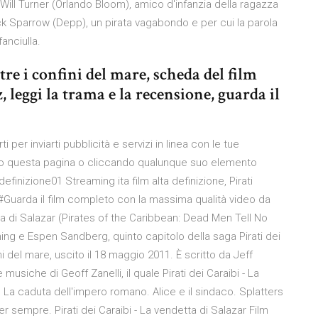
 Will Turner (Orlando Bloom), amico d'infanzia della ragazza
ck Sparrow (Depp), un pirata vagabondo e per cui la parola
anciulla.
ltre i confini del mare, scheda del film
leggi la trama e la recensione, guarda il
 per inviarti pubblicità e servizi in linea con le tue
o questa pagina o cliccando qualunque suo elemento
definizione01 Streaming ita film alta definizione, Pirati
e #Guarda il film completo con la massima qualità video da
etta di Salazar (Pirates of the Caribbean: Dead Men Tell No
ing e Espen Sandberg, quinto capitolo della saga Pirati dei
fini del mare, uscito il 18 maggio 2011. È scritto da Jeff
usiche di Geoff Zanelli, il quale Pirati dei Caraibi - La
r. La caduta dell'impero romano. Alice e il sindaco. Splatters
er sempre. Pirati dei Caraibi - La vendetta di Salazar Film