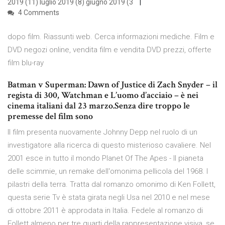
2019 (11) luglio 2019 (8) giugno 2019 (3
4 Comments
dopo film. Riassunti web. Cerca informazioni mediche. Film e
DVD negozi online, vendita film e vendita DVD prezzi, offerte
film blu-ray
Batman v Superman: Dawn of Justice di Zach Snyder – il
regista di 300, Watchman e L’uomo d’acciaio – è nei
cinema italiani dal 23 marzo.Senza dire troppo le
premesse del film sono
Il film presenta nuovamente Johnny Depp nel ruolo di un
investigatore alla ricerca di questo misterioso cavaliere. Nel
2001 esce in tutto il mondo Planet Of The Apes - Il pianeta
delle scimmie, un remake dell'omonima pellicola del 1968. I
pilastri della terra. Tratta dal romanzo omonimo di Ken Follett,
questa serie Tv è stata girata negli Usa nel 2010 e nel mese
di ottobre 2011 è approdata in Italia. Fedele al romanzo di
Follett almeno per tre quarti della rappresentazione visiva, se