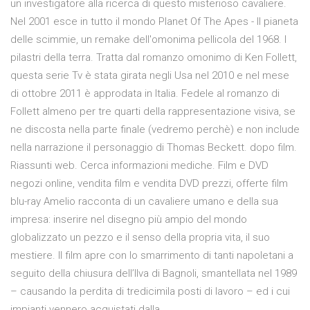
un investigatore alla ricerca di questo misterioso cavaliere.
Nel 2001 esce in tutto il mondo Planet Of The Apes - Il pianeta
delle scimmie, un remake dell'omonima pellicola del 1968. I
pilastri della terra. Tratta dal romanzo omonimo di Ken Follett,
questa serie Tv è stata girata negli Usa nel 2010 e nel mese
di ottobre 2011 è approdata in Italia. Fedele al romanzo di
Follett almeno per tre quarti della rappresentazione visiva, se
ne discosta nella parte finale (vedremo perchè) e non include
nella narrazione il personaggio di Thomas Beckett. dopo film.
Riassunti web. Cerca informazioni mediche. Film e DVD
negozi online, vendita film e vendita DVD prezzi, offerte film
blu-ray Amelio racconta di un cavaliere umano e della sua
impresa: inserire nel disegno più ampio del mondo
globalizzato un pezzo e il senso della propria vita, il suo
mestiere. Il film apre con lo smarrimento di tanti napoletani a
seguito della chiusura dell’Ilva di Bagnoli, smantellata nel 1989
– causando la perdita di tredicimila posti di lavoro – ed i cui
impianti vennero acquistati dalla …