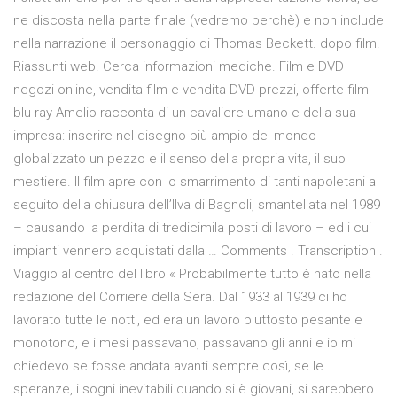
ne discosta nella parte finale (vedremo perchè) e non include
nella narrazione il personaggio di Thomas Beckett. dopo film.
Riassunti web. Cerca informazioni mediche. Film e DVD
negozi online, vendita film e vendita DVD prezzi, offerte film
blu-ray Amelio racconta di un cavaliere umano e della sua
impresa: inserire nel disegno più ampio del mondo
globalizzato un pezzo e il senso della propria vita, il suo
mestiere. Il film apre con lo smarrimento di tanti napoletani a
seguito della chiusura dell’Ilva di Bagnoli, smantellata nel 1989
– causando la perdita di tredicimila posti di lavoro – ed i cui
impianti vennero acquistati dalla … Comments . Transcription .
Viaggio al centro del libro « Probabilmente tutto è nato nella
redazione del Corriere della Sera. Dal 1933 al 1939 ci ho
lavorato tutte le notti, ed era un lavoro piuttosto pesante e
monotono, e i mesi passavano, passavano gli anni e io mi
chiedevo se fosse andata avanti sempre così, se le
speranze, i sogni inevitabili quando si è giovani, si sarebbero