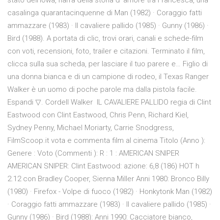
stato dell'Iowa, narra della storia d' amore tra Francesca, una
casalinga quarantacinquenne di Man (1982) · Coraggio fatti
ammazzare (1983) · Il cavaliere pallido (1985) · Gunny (1986) ·
Bird (1988). A portata di clic, trovi orari, canali e schede-film
con voti, recensioni, foto, trailer e citazioni. Terminato il film,
clicca sulla sua scheda, per lasciare il tuo parere e… Figlio di
una donna bianca e di un campione di rodeo, il Texas Ranger
Walker è un uomo di poche parole ma dalla pistola facile.
Espandi ▽. Cordell Walker IL CAVALIERE PALLIDO regia di Clint
Eastwood con Clint Eastwood, Chris Penn, Richard Kiel,
Sydney Penny, Michael Moriarty, Carrie Snodgress,
FilmScoop.it vota e commenta film al cinema Titolo (Anno ):
Genere : Voto (Commenti ): R : 1 : AMERICAN SNIPER
AMERICAN SNIPER: Clint Eastwood: azione: 6,8 (186) HOT h
2.12 con Bradley Cooper, Sienna Miller Anni 1980: Bronco Billy
(1980) · Firefox - Volpe di fuoco (1982) · Honkytonk Man (1982)
· Coraggio fatti ammazzare (1983) · Il cavaliere pallido (1985) ·
Gunny (1986) · Bird (1988): Anni 1990: Cacciatore bianco,