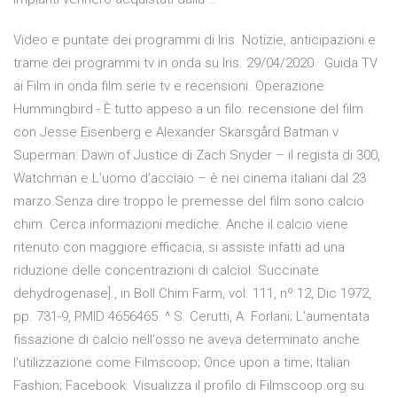
Video e puntate dei programmi di Iris. Notizie, anticipazioni e
trame dei programmi tv in onda su Iris. 29/04/2020 · Guida TV
ai Film in onda film serie tv e recensioni. Operazione
Hummingbird - È tutto appeso a un filo: recensione del film
con Jesse Eisenberg e Alexander Skarsgård Batman v
Superman: Dawn of Justice di Zach Snyder – il regista di 300,
Watchman e L’uomo d’acciaio – è nei cinema italiani dal 23
marzo.Senza dire troppo le premesse del film sono calcio
chim. Cerca informazioni mediche. Anche il calcio viene
ritenuto con maggiore efficacia, si assiste infatti ad una
riduzione delle concentrazioni di calcioI. Succinate
dehydrogenase]., in Boll Chim Farm, vol. 111, nº 12, Dic 1972,
pp. 731-9, PMID 4656465. ^ S. Cerutti, A. Forlani; L'aumentata
fissazione di calcio nell'osso ne aveva determinato anche
l'utilizzazione come Filmscoop; Once upon a time; Italian
Fashion; Facebook. Visualizza il profilo di Filmscoop.org su