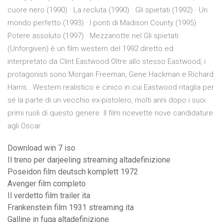
cuore nero (1990) · La recluta (1990) · Gli spietati (1992) · Un
mondo perfetto (1993) · I ponti di Madison County (1995) ·
Potere assoluto (1997) · Mezzanotte nel Gli spietati
(Unforgiven) è un film western del 1992 diretto ed
interpretato da Clint Eastwood.Oltre allo stesso Eastwood, i
protagonisti sono Morgan Freeman, Gene Hackman e Richard
Harris.. Western realistico e cinico in cui Eastwood ritaglia per
sé la parte di un vecchio ex-pistolero, molti anni dopo i suoi
primi ruoli di questo genere. Il film ricevette nove candidature
agli Oscar
Download win 7 iso
Il treno per darjeeling streaming altadefinizione
Poseidon film deutsch komplett 1972
Avenger film completo
Il verdetto film trailer ita
Frankenstein film 1931 streaming ita
Galline in fuga altadefinizione