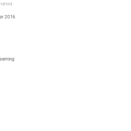
ndroid.
er 2016
treaming