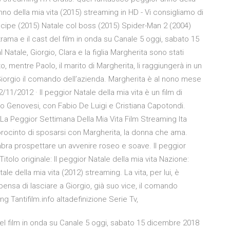
anno della mia vita (2015) streaming in HD - Vi consigliamo di
rincipe (2015) Natale col boss (2015) Spider-Man 2 (2004)
 trama e il cast del film in onda su Canale 5 oggi, sabato 15
Natale, Giorgio, Clara e la figlia Margherita sono stati
o, mentre Paolo, il marito di Margherita, li raggiungerà in un
orgio il comando dell’azienda. Margherita è al nono mese
/11/2012 · Il peggior Natale della mia vita è un film di
 Genovesi, con Fabio De Luigi e Cristiana Capotondi.
 La Peggior Settimana Della Mia Vita Film Streaming Ita
n procinto di sposarsi con Margherita, la donna che ama.
bra prospettare un avvenire roseo e soave. Il peggior
Titolo originale: Il peggior Natale della mia vita Nazione:
e della mia vita (2012) streaming. La vita, per lui, è
pensa di lasciare a Giorgio, già suo vice, il comando
ng Tantifilm.info altadefinizione Serie Tv,
t del film in onda su Canale 5 oggi, sabato 15 dicembre 2018