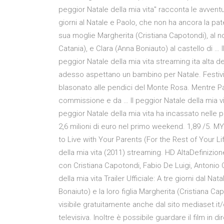
peggior Natale della mia vita" racconta le avvent
giorni al Natale e Paolo, che non ha ancora la pa
sua moglie Margherita (Cristiana Capotondi), al n
Catania), e Clara (Anna Boniauto) al castello di … I
peggior Natale della mia vita streaming ita alta d
adesso aspettano un bambino per Natale. Festività
blasonato alle pendici del Monte Rosa. Mentre Pao
commissione e da … Il peggior Natale della mia vita 
peggior Natale della mia vita ha incassato nelle 
2,6 milioni di euro nel primo weekend. 1,89 /5. M
to Live with Your Parents (For the Rest of Your L
della mia vita (2011) streaming. HD AltaDefinizi
con Cristiana Capotondi, Fabio De Luigi, Antonio 
della mia vita Trailer Ufficiale: A tre giorni dal N
Bonaiuto) e la loro figlia Margherita (Cristiana C
visibile gratuitamente anche dal sito mediaset.it
televisiva. Inoltre è possibile guardare il film in