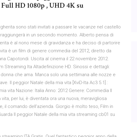
o Full HD 1080p , UHD 4K su
Margherita sono stati invitati a passare le vacanze nel castello
, li raggiungerà in un secondo momento. Alberto pensa di
erita è al nono mese di gravidanza e ha deciso di partorire
 vita è un film di genere commedia del 2012, diretto da
ana Capotondi. Uscita al cinema il 22 novembre 2012.
lm Streaming Ita Altadefinizione HD. Sinossi e dettagli:
la donna che ama. Manca solo una settimana alle nozze e
. Il peggior Natale della mia vita [XviD-Ita Ac3 5.1].:
a mia vita Nazione: Italia Anno: 2012 Genere: Commedia Il
vita, per lui, è diventata ora una nuova, meravigliosa
ce, il comando dell’azienda. Giorgio è molto teso, Film in
 Guarda Il peggior Natale della mia vita streaming cb01 su
) streaming ITA Gratis. Quel fantastico peggior anno della