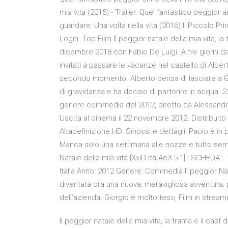
mia vita (2015) - Trailer. Quel fantastico peggior 
guardare: Una volta nella vita (2016) Il Piccolo P
Login. Top Film Il peggior natale della mia vita, la
dicembre 2018 con Fabio De Luigi. A tre giorni dal 
invitati a passare le vacanze nel castello di Albert
secondo momento. Alberto pensa di lasciare a Gi
di gravidanza e ha deciso di partorire in acqua. 22
genere commedia del 2012, diretto da Alessandro
Uscita al cinema il 22 novembre 2012. Distribuito
Altadefinizione HD. Sinossi e dettagli: Paolo è i
Manca solo una settimana alle nozze e tutto sem
Natale della mia vita [XviD-Ita Ac3 5.1].: SCHEDA :. 
Italia Anno: 2012 Genere: Commedia Il peggior Natal
diventata ora una nuova, meravigliosa avventura; 
dell’azienda. Giorgio è molto teso, Film in streami
Il peggior natale della mia vita, la trama e il cas