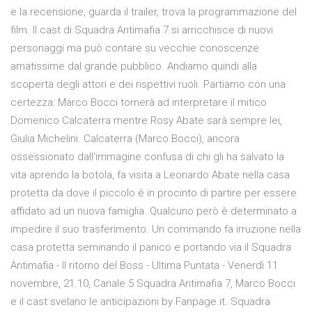
e la recensione, guarda il trailer, trova la programmazione del
film. Il cast di Squadra Antimafia 7 si arricchisce di nuovi
personaggi ma può contare su vecchie conoscenze
amatissime dal grande pubblico. Andiamo quindi alla
scoperta degli attori e dei rispettivi ruoli. Partiamo con una
certezza: Marco Bocci tornerà ad interpretare il mitico
Domenico Calcaterra mentre Rosy Abate sarà sempre lei,
Giulia Michelini. Calcaterra (Marco Bocci), ancora
ossessionato dall'immagine confusa di chi gli ha salvato la
vita aprendo la botola, fa visita a Leonardo Abate nella casa
protetta da dove il piccolo è in procinto di partire per essere
affidato ad un nuova famiglia. Qualcuno però è determinato a
impedire il suo trasferimento. Un commando fa irruzione nella
casa protetta seminando il panico e portando via il Squadra
Antimafia - Il ritorno del Boss - Ultima Puntata - Venerdì 11
novembre, 21.10, Canale 5 Squadra Antimafia 7, Marco Bocci
e il cast svelano le anticipazioni by Fanpage.it. Squadra