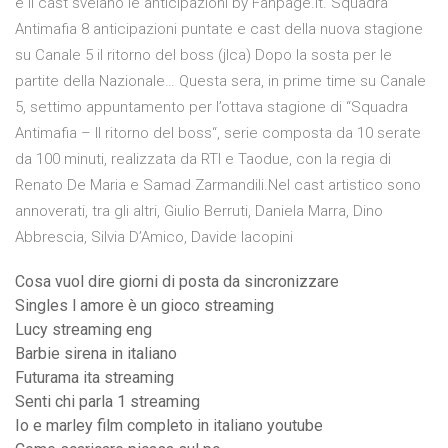
e il cast svelano le anticipazioni by Fanpage.it. Squadra
Antimafia 8 anticipazioni puntate e cast della nuova stagione
su Canale 5 il ritorno del boss (jlca) Dopo la sosta per le
partite della Nazionale… Questa sera, in prime time su Canale
5, settimo appuntamento per l’ottava stagione di “Squadra
Antimafia – Il ritorno del boss“, serie composta da 10 serate
da 100 minuti, realizzata da RTI e Taodue, con la regia di
Renato De Maria e Samad Zarmandili.Nel cast artistico sono
annoverati, tra gli altri, Giulio Berruti, Daniela Marra, Dino
Abbrescia, Silvia D’Amico, Davide Iacopini
Cosa vuol dire giorni di posta da sincronizzare
Singles l amore è un gioco streaming
Lucy streaming eng
Barbie sirena in italiano
Futurama ita streaming
Senti chi parla 1 streaming
Io e marley film completo in italiano youtube