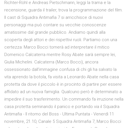
Richter-Röhl e Andreas Pietschmann, leggi la trama e la
recensione, guarda il trailer, trova la programmazione del film.
Il cast di Squadra Antimafia 7 si arricchisce di nuovi
personaggi ma può contare su vecchie conoscenze
amatissime dal grande pubblico. Andiamo quindi alla
scoperta degli attori e dei rispettivi ruoli. Partiamo con una
certezza: Marco Bocci tornerà ad interpretare il mitico
Domenico Calcaterra mentre Rosy Abate sarà sempre lei,
Giulia Michelini. Calcaterra (Marco Bocci), ancora
ossessionato dall'immagine confusa di chi gli ha salvato la
vita aprendo la botola, fa visita a Leonardo Abate nella casa
protetta da dove il piccolo è in procinto di partire per essere
affidato ad un nuova famiglia. Qualcuno però è determinato a
impedire il suo trasferimento. Un commando fa irruzione nella
casa protetta seminando il panico e portando via il Squadra
Antimafia - Il ritorno del Boss - Ultima Puntata - Venerdì 11
novembre, 21.10, Canale 5 Squadra Antimafia 7, Marco Bocci