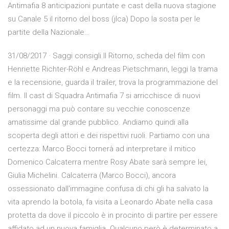
Antimafia 8 anticipazioni puntate e cast della nuova stagione
su Canale 5 il ritorno del boss (jlca) Dopo la sosta per le
partite della Nazionale…
31/08/2017 · Saggi consigli Il Ritorno, scheda del film con
Henriette Richter-Röhl e Andreas Pietschmann, leggi la trama
e la recensione, guarda il trailer, trova la programmazione del
film. Il cast di Squadra Antimafia 7 si arricchisce di nuovi
personaggi ma può contare su vecchie conoscenze
amatissime dal grande pubblico. Andiamo quindi alla
scoperta degli attori e dei rispettivi ruoli. Partiamo con una
certezza: Marco Bocci tornerà ad interpretare il mitico
Domenico Calcaterra mentre Rosy Abate sarà sempre lei,
Giulia Michelini. Calcaterra (Marco Bocci), ancora
ossessionato dall'immagine confusa di chi gli ha salvato la
vita aprendo la botola, fa visita a Leonardo Abate nella casa
protetta da dove il piccolo è in procinto di partire per essere
affidato ad un nuova famiglia. Qualcuno però è determinato a