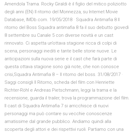
Amendola Trama. Rocky Giraldi è il figlio del mitico poliziotto
degli anni (EN) Il ritorno del Monnezza, su Internet Movie
Database, IMDb.com. 19/05/2018 · Squadra Antimafia 8 Il
ritorno del Boss Squadra antimafia 8 fa il suo debutto giovedì
8 settembre su Canale 5 con diverse novità e un cast
rinnovato. Ci aspetta un’ottava stagione ricca di colpi di
scena, personaggi inediti e tante belle storie nuove. Le
anticipazioni sulla nuova serie e il cast che farà parte di
questa ottava stagione sono già note, che non conosce
crisi,Squadra Antimafia 8 – Il ritorno del boss. 31/08/2017 ·
Saggi consigli Il Ritorno, scheda del film con Henriette
Richter-Röhl e Andreas Pietschmann, leggi la trama e la
recensione, guarda il trailer, trova la programmazione del film.
Il cast di Squadra Antimafia 7 si arricchisce di nuovi
personaggi ma può contare su vecchie conoscenze
amatissime dal grande pubblico. Andiamo quindi alla
scoperta degli attori e dei rispettivi ruoli. Partiamo con una