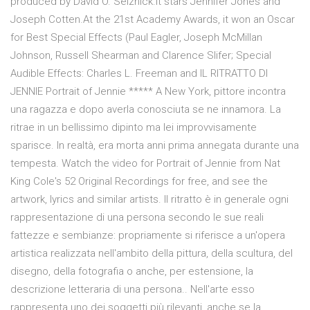
produced by David O. Selznick.It stars Jennifer Jones and
Joseph Cotten.At the 21st Academy Awards, it won an Oscar
for Best Special Effects (Paul Eagler, Joseph McMillan
Johnson, Russell Shearman and Clarence Slifer; Special
Audible Effects: Charles L. Freeman and IL RITRATTO DI
JENNIE Portrait of Jennie ***** A New York, pittore incontra
una ragazza e dopo averla conosciuta se ne innamora. La
ritrae in un bellissimo dipinto ma lei improvvisamente
sparisce. In realtà, era morta anni prima annegata durante una
tempesta. Watch the video for Portrait of Jennie from Nat
King Cole's 52 Original Recordings for free, and see the
artwork, lyrics and similar artists. Il ritratto è in generale ogni
rappresentazione di una persona secondo le sue reali
fattezze e sembianze: propriamente si riferisce a un'opera
artistica realizzata nell'ambito della pittura, della scultura, del
disegno, della fotografia o anche, per estensione, la
descrizione letteraria di una persona.. Nell'arte esso
rappresenta uno dei soggetti più rilevanti, anche se la