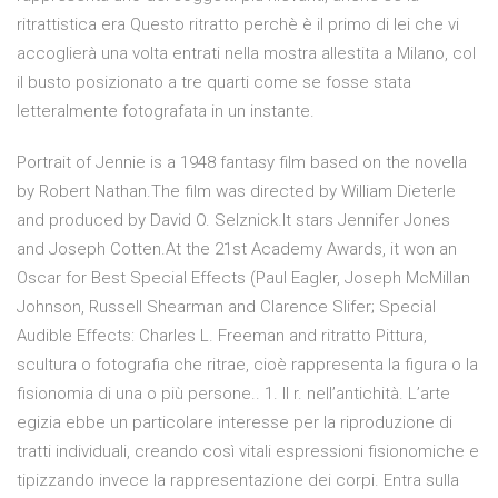
ritrattistica era Questo ritratto perchè è il primo di lei che vi
accoglierà una volta entrati nella mostra allestita a Milano, col
il busto posizionato a tre quarti come se fosse stata
letteralmente fotografata in un instante.
Portrait of Jennie is a 1948 fantasy film based on the novella
by Robert Nathan.The film was directed by William Dieterle
and produced by David O. Selznick.It stars Jennifer Jones
and Joseph Cotten.At the 21st Academy Awards, it won an
Oscar for Best Special Effects (Paul Eagler, Joseph McMillan
Johnson, Russell Shearman and Clarence Slifer; Special
Audible Effects: Charles L. Freeman and ritratto Pittura,
scultura o fotografia che ritrae, cioè rappresenta la figura o la
fisionomia di una o più persone.. 1. Il r. nell’antichità. L’arte
egizia ebbe un particolare interesse per la riproduzione di
tratti individuali, creando così vitali espressioni fisionomiche e
tipizzando invece la rappresentazione dei corpi. Entra sulla