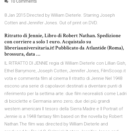
10 Comments
8 Jan 2015 Directed by William Dieterle. Starring Joseph
Cotten and Jennifer Jones. Out of print on DVD.
Ritratto di Jennie, Libro di Robert Nathan. Spedizione
con corriere a solo 1 euro. Acquistalo su
libreriauniversitaria.it! Pubblicato da Atlantide (Roma),
brossura, data …
IL RITRATTO DI JENNIE regia di William Dieterle con Lillian Gish,
Ethel Barrymore, Joseph Cotten, Jennifer Jones, FilmScoop.it
vota e commenta film al cinema Il ritratto di Jennie Nel 1948
escono una serie di capolavori destinati a diventare punti di
riferimento per la settima arte: due film neorealisti come Ladri
di biciclette e Germania anno zero; due dei più grandi
western americani Il tesoro della Sierra Madre e Il Portrait of
Jennie is a 1948 fantasy film based on the novella by Robert
Nathan.The film was directed by William Dieterle and