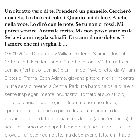
Un ritratto vero di te. Prenderò un pennello. Cercherò
una tela. Lo dirò coi colori. Quanto hai di luce. Anche
nella voce. Lo dirò con le note. Se tu non ci fossi. Mi
potrei sentire. Animale ferito. Ma non posso stare male.
Se la vita mi regala schiaffi. E tu ami il mio dolore. E'
l'amore che mi sveglia. E …
09/01/2015 · Directed by William Dieterle. Starring Joseph
Cotten and Jennifer Jones. Out of print on DVD. Il ritratto di
Jennie (Portrait of Jennie) è un film del 1948 diretto da William
Dieterle. Trama. Eben Adams, giovane pittore in crisi, incontra
in una sera d'inverno a Central Park una bambina dalla quale si
sente inspiegabilmente incuriosito. Tornato al suo studio,
ritrae la fanciulla, Jennie, in … Ritornato nel suo studio,
riproduce in uno schizzo pieno di vita la fisionomia della
giovane, che ha detto di chiamarsi Jennie (Jennifer Jones). In
seguito l'uomo rivede ripetutamente la fanciulla, per la quale
prova un affetto ricambiato, ma dopo averle fatto un ritratto-