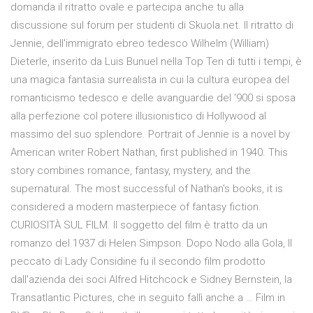
domanda il ritratto ovale e partecipa anche tu alla
discussione sul forum per studenti di Skuola.net. Il ritratto di
Jennie, dell'immigrato ebreo tedesco Wilhelm (William)
Dieterle, inserito da Luis Bunuel nella Top Ten di tutti i tempi, è
una magica fantasia surrealista in cui la cultura europea del
romanticismo tedesco e delle avanguardie del '900 si sposa
alla perfezione col potere illusionistico di Hollywood al
massimo del suo splendore. Portrait of Jennie is a novel by
American writer Robert Nathan, first published in 1940. This
story combines romance, fantasy, mystery, and the
supernatural. The most successful of Nathan's books, it is
considered a modern masterpiece of fantasy fiction.
CURIOSITÀ SUL FILM. Il soggetto del film è tratto da un
romanzo del 1937 di Helen Simpson. Dopo Nodo alla Gola, Il
peccato di Lady Considine fu il secondo film prodotto
dall'azienda dei soci Alfred Hitchcock e Sidney Bernstein, la
Transatlantic Pictures, che in seguito fallì anche a … Film in