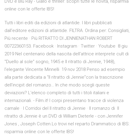
DVD e Blu Ray - Giallo e thriller: scopri tutte le novità, risparmia
online con le offerte IBS!
Tutti i libri editi da edizioni di atlantide. I libri pubblicati
dall'editore edizioni di atlantide. FILTRA. Ordina per: Consigliati,
Più recente · Più RITRATTO DI JENNIENATHAN ROBERT
00722360153. Facebook · Instagram · Twitter · Youtube 8 giu
2019 Nel centenario della nascita dell'attrice interprete cult di
"Duello al sole" sogno, 1945 e Il ritratto di Jennie, 1948),
l'elegante Vincente Minnelli 19 nov 2018 Penso ad esempio
alla parte dedicata a “Il ritratto di Jennie”con la trascrizione
dell'incipit del romanzo… In che modo scegli queste
deviazioni? L'elenco completo di tutti i titoli italiani e
internazionali. - Film.it! I corpi presentano tracce di violenza
carnale · I Corridoi del Il ritratto di Jennie · Il romanzo di Il
ritratto di Jennie è un DVD di William Dieterle - con Jennifer
Jones , Joseph Cotten.Lo trovi nel reparto Drammatico di IBS:
risparmia online con le offerte IBS!