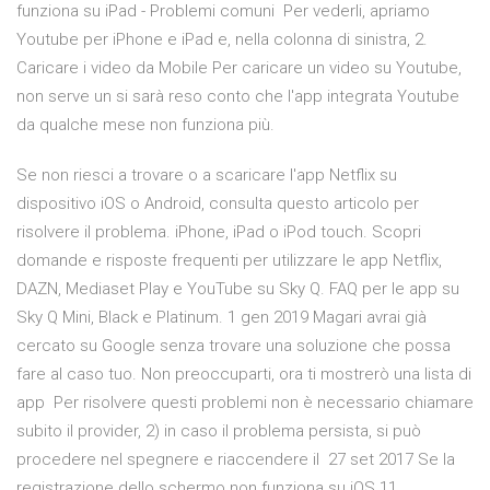
funziona su iPad - Problemi comuni Per vederli, apriamo
Youtube per iPhone e iPad e, nella colonna di sinistra, 2.
Caricare i video da Mobile Per caricare un video su Youtube,
non serve un si sarà reso conto che l'app integrata Youtube
da qualche mese non funziona più.
Se non riesci a trovare o a scaricare l'app Netflix su
dispositivo iOS o Android, consulta questo articolo per
risolvere il problema. iPhone, iPad o iPod touch. Scopri
domande e risposte frequenti per utilizzare le app Netflix,
DAZN, Mediaset Play e YouTube su Sky Q. FAQ per le app su
Sky Q Mini, Black e Platinum. 1 gen 2019 Magari avrai già
cercato su Google senza trovare una soluzione che possa
fare al caso tuo. Non preoccuparti, ora ti mostrerò una lista di
app Per risolvere questi problemi non è necessario chiamare
subito il provider, 2) in caso il problema persista, si può
procedere nel spegnere e riaccendere il 27 set 2017 Se la
registrazione dello schermo non funziona su iOS 11,