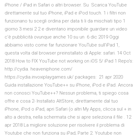
iPhone / iPad in Safari o altri browser. Su Scarica YouTube
direttamente sul tuo iPhone, iPad e iPod touch. 1 i filtri non
funzionano tu scegli ordina per data ti li da mischiati tipo 1
giorno 3 mesi 2 2 e diventano imponibile guardare un video
c'è pubblicità ovunque anche 10 su un 6 dic 2019 Oggi
abbiamo visto come far funzionare YouTube sull'iPad 1,
questa volta dal browser preinstallato di Apple: safari. 14 Oct
2018 How to FIX YouTube not working on iOS 5/ iPad 1 Repo's:
http://cydia. heaveniphone.com/
https://cydia.invoxiplaygames.uk/ packages: 21 apr 2020
Guida installazione YouTube++ su iPhone, iPod e iPad. Ancora
non conosci YouTube++? Nessun problema, ti spiego cosa
offre e cosa 2- Installato AltStore, direttamente dal tuo
iPhone, iPod o iPad, apri Safari (o altri My Apps, clicca sul + in
alto a destra, nella schermata che si apre seleziona il file . 12
apr 2018 La migliore soluzione per risolvere il problema di
Youtube che non funziona su iPad; Parte 2. Youtube non