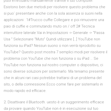
puoi effettuarlo manualmente tramite il tuo computer.
Esistono ben due metodi per risolvere questo problema che
si puo` presentare anche con la sola assenza si suoni nella
applicazioni : 1#Trucco cuffie Collegare e poi rimuovere una
paio di cuffie e commutando muto on / off 2# Tecnica
interruttore laterale Vai in Impostazioni -> Generale -> “Passa
Usa “ Selezionare “Muto” Quindi utilizzare […] YouTube non
funziona su iPad? Nessun suono o non verrà riprodotto su
YouTube? Questo post mostra 7 semplici modi per risolvere il
problema con YouTube che non funziona o su iPad … Se
YouTube non funziona sul nostro computer o dispositivo, ci
sono diverse soluzioni per sistemarlo. Ma teniamo presente
che in alcuni rari casi potrebbe trattarsi di un problema del
sito, o della connessione.Ecco come fare per sistemarlo in
modo rapido ed efficace.
2. Disattivare il Bluetooth. uesto è un suggerimento efficace
da provare quando YouTube non è in esecuzione sul tuo