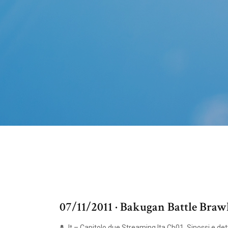
07/11/2011 · Bakugan Battle Brawle
It – Capitolo due Streaming Ita Cb01. Sinossi e det