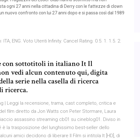
ta ogni 27 anni nella cittadina di Derry con le fattezze di clown
un nuovo confronto con lui 27 anni dopo e si passa così dal 1989
io: ITA, ENG. Voto Utenti Infinity. Cancel Rating. 0.5. 1. 1.5. 2.
con sottotitoli in italiano It Il
non vedi alcun contenuto qui, digita
ella serie nella casella di ricerca
i ricerca.
 | Leggi la recensione, trama, cast completo, critica e
a del film diretto da Jon Watts con Peter Stormare, Laura
gliaccio assassino streaming cb01 su cineblog01. Diviso in
hé è la trasposizione del lunghissimo best-seller dello
uni amici decidono di liberare Il Film si intitola It [HD], di