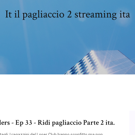
It il pagliaccio 2 streaming ita
rs - Ep 33 - Ridi pagliaccio Parte 2 ita.
tagli: I ragazzini del Loser Club hanno sconfitto ma non