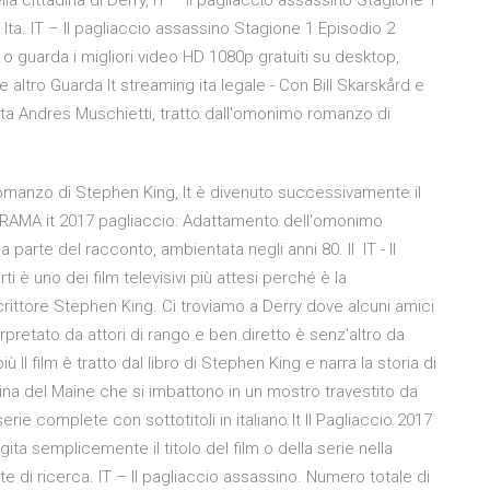
a cittadina di Derry, IT – Il pagliaccio assassino Stagione 1
ta. IT – Il pagliaccio assassino Stagione 1 Episodio 2
 o guarda i migliori video HD 1080p gratuiti su desktop,
altro Guarda It streaming ita legale - Con Bill Skarskård e
egista Andres Muschietti, tratto dall'omonimo romanzo di
omanzo di Stephen King, It è divenuto successivamente il
 TRAMA it 2017 pagliaccio: Adattamento dell'omonimo
 parte del racconto, ambientata negli anni 80. Il IT - Il
i è uno dei film televisivi più attesi perché è la
crittore Stephen King. Ci troviamo a Derry dove alcuni amici
erpretato da attori di rango e ben diretto è senz'altro da
 Il film è tratto dal libro di Stephen King e narra la storia di
dina del Maine che si imbattono in un mostro travestito da
ie complete con sottotitoli in italiano It Il Pagliaccio 2017
ita semplicemente il titolo del film o della serie nella
nte di ricerca. IT – Il pagliaccio assassino. Numero totale di