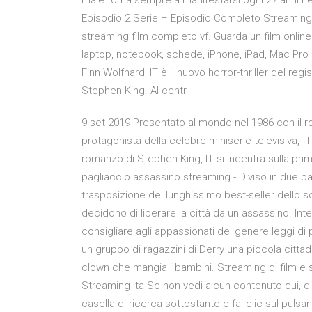
male torna sempre a manifestarsi ogni 27 anni nell
Episodio 2 Serie – Episodio Completo Streaming I
streaming film completo vf. Guarda un film online
laptop, notebook, schede, iPhone, iPad, Mac Pro e 
Finn Wolfhard, IT è il nuovo horror-thriller del r
Stephen King. Al centr
9 set 2019 Presentato al mondo nel 1986 con il r
protagonista della celebre miniserie televisiva,
romanzo di Stephen King, IT si incentra sulla prima
pagliaccio assassino streaming - Diviso in due part
trasposizione del lunghissimo best-seller dello s
decidono di liberare la città da un assassino. Int
consigliare agli appassionati del genere.leggi di più
un gruppo di ragazzini di Derry una piccola citta
clown che mangia i bambini. Streaming di film e ser
Streaming Ita Se non vedi alcun contenuto qui, dig
casella di ricerca sottostante e fai clic sul pulsa