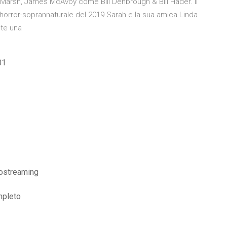
Marsh, James McAvoy come Bill Denbrough & Bill Hader. Il
m horror-soprannaturale del 2019 Sarah e la sua amica Linda
nte una
01
rostreaming
mpleto