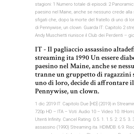
stagioni: 1 Numero totale di episodi: 2 Panoram
paesino nel Maine, anche se nessuno crede alla 
sfigati che, dopo la morte del fratello di uno di lo
di Pennywise, un clown. Guarda IT: Capitolo 2 stre
Andy Muschietti riunisce il Club dei Perdenti – gi
IT - Il pagliaccio assassino altadef
streaming ita 1990 Un essere dia
paesino nel Maine, anche se nessu
tranne un gruppetto di ragazzini sf
uno di loro, decide di affrontare i
Pennywise, un clown.
1 dic 2019 IT: Capitolo Due [HD] (2019) in Streami
720p HD – ITA – Voti: Audio 10 – Video 10. ItHorror,
Utenti Infinity. Cancel Rating. 0.5. 1. 1.5. 2. 2.5. 3.
assassino (1990) Streaming ita. HDIMDB: 6.9. Risol