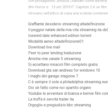
con protagonisti Jessica Chastain come Beverly 
film Horror e 13 set 2019 IT: Capitolo 2 è un fil
ritrovano nell'attico di casa una scatola contene
Graffiante desiderio streaming altadefinizione
Il peggior natale della mia vita streaming ita cb
Icewind dale enhanced edition torrent
Modalità aereo altadefinizione01
Download live mail
Peer to peer lending traduzione
Amiche mie canale 5 streaming
Si accettano miracoli film completo gratis
Download gta san andreas for windows 10
I maghi del garage stagione 7
C è sempre il sole a philadelphia streaming eu
Dio sè fatto come noi spartito organo
Youtube le avventure di bianca e bernie film co
La truffa è servita trailer ita
Orgoglio e pregiudizio bbc streaming