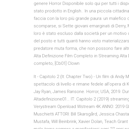
genere Horror Disponibile solo qui per tutti i dispo
stato prodotto in English.. In una piccola cittadin
faccia con la loro più grande paura: un malefico c
scomparse, si Sette giovani emarginati di Derry, 
loro è stato escluso dalla società per un motivo o 
del posto e tutti quanti hanno visto materializzar
predatore muta forma, che non possono fare altr
Alta Definizione Film Completo in Streaming Alta D
completo, [Cb01] Clown
It - Capitolo 2 (It: Chapter Two) - Un film di And
spettacolo di livello e rimane fedele all'opera d
Jay Ryan, James Ransone. Horror, USA, 2019. Durat
Altadefinizione01… IT: Capitolo 2 (2019) streamin
Verystream Openload Wstream 4K ANNO: 2019 GEN
Muschietti ATTORI: Bill Skarsgård, Jessica Chasta
Mustafa, Will Beinbrink, Xavier Dolan, Teach Grant 