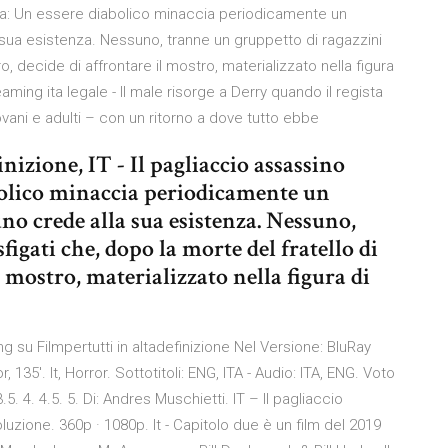
ica: Un essere diabolico minaccia periodicamente un
sua esistenza. Nessuno, tranne un gruppetto di ragazzini
ro, decide di affrontare il mostro, materializzato nella figura
aming ita legale - Il male risorge a Derry quando il regista
ovani e adulti – con un ritorno a dove tutto ebbe
inizione, IT - Il pagliaccio assassino
bolico minaccia periodicamente un
no crede alla sua esistenza. Nessuno,
igati che, dopo la morte del fratello di
l mostro, materializzato nella figura di
ng su Filmpertutti in altadefinizione Nel Versione: BluRay
 135'. It, Horror. Sottotitoli: ENG, ITA - Audio: ITA, ENG. Voto
 3.5. 4. 4.5. 5. Di: Andres Muschietti. IT – Il pagliaccio
uzione. 360p · 1080p. It - Capitolo due è un film del 2019