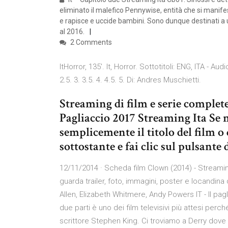
eliminato il malefico Pennywise, entità che si manifes
e rapisce e uccide bambini. Sono dunque destinati a 
al 2016.
2 Comments
ItHorror, 135'. It, Horror. Sottotitoli: ENG, ITA - Aud
2.5. 3. 3.5. 4. 4.5. 5. Di: Andres Muschietti.
Streaming di film e serie complete 
Pagliaccio 2017 Streaming Ita Se 
semplicemente il titolo del film o d
sottostante e fai clic sul pulsante d
12/11/2014 · Scheda film Clown (2014) - Streaming
guarda trailer, foto, immagini, poster e locandin
Allen, Elizabeth Whitmere, Andy Powers IT - Il pa
due parti è uno dei film televisivi più attesi perc
scrittore Stephen King. Ci troviamo a Derry dove alc