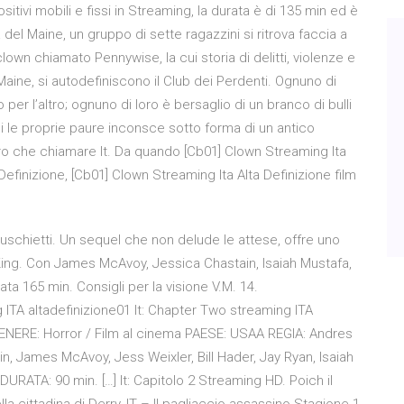
sitivi mobili e fissi in Streaming, la durata è di 135 min ed è
a del Maine, un gruppo di sette ragazzini si ritrova faccia a
lown chiamato Pennywise, la cui storia di delitti, violenze e
Maine, si autodefiniscono il Club dei Perdenti. Ognuno di
per l’altro; ognuno di loro è bersaglio di un branco di bulli
si le proprie paure inconsce sotto forma di un antico
o che chiamare It. Da quando [Cb01] Clown Streaming Ita
efinizione, [Cb01] Clown Streaming Ita Alta Definizione film
y Muschietti. Un sequel che non delude le attese, offre uno
i King. Con James McAvoy, Jessica Chastain, Isaiah Mustafa,
a 165 min. Consigli per la visione V.M. 14.
g ITA altadefinizione01 It: Chapter Two streaming ITA
ERE: Horror / Film al cinema PAESE: USAA REGIA: Andres
in, James McAvoy, Jess Weixler, Bill Hader, Jay Ryan, Isaiah
DURATA: 90 min. […] It: Capitolo 2 Streaming HD. Poich il