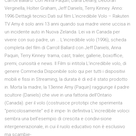
Carroll Ballard. Con Anna Paquin, Dana Delany, Deborah
Verginella, Holter Graham, Jeff Daniels, Terry Kinney. Anno:
1996 Dettagli tecnici Dati sul film L'incredibile Volo – Rakuten
TV Amy è solo anni 13 anni quando sua madre viene uccisa in
un incidente auto in Nuova Zelanda. Lei va in Canada per
vivere con suo padre, un … L'incredibile volo (1996), scheda
completa del film di Carroll Ballard con Jeff Daniels, Anna
Paquin, Terry Kinney: trama, cast, trailer, gallerie, boxoffice,
premi, curiosità e news. Il Film si intitola L’incredibile volo, di
genere Commedia Disponibile solo qui per tutti i dispositivi
mobili e fissi in Streaming, la durata è di ed è stato prodotto
in. Morta la madre, la 13enne Amy (Paquin) raggiunge il padre
scultore (Daniels) che vive in una fattoria dell’Ontario
(Canada). per il volo (costruisce prototipi che sperimenta
“pericolosamente” ed è impe- In definitiva L’incredibile voloci
sembra una bell’esempio di crescita e condivi-sione
intergenerazionale, in cui il ruolo educativo non è esclusivo
ma scambie-