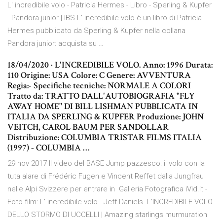
L' incredibile volo - Patricia Hermes - Libro - Sperling & Kupfer
- Pandora junior | IBS L' incredibile volo è un libro di Patricia
Hermes pubblicato da Sperling & Kupfer nella collana
Pandora junior: acquista su …
18/04/2020 · L'INCREDIBILE VOLO. Anno: 1996 Durata:
110 Origine: USA Colore: C Genere: AVVENTURA
Regia:- Specifiche tecniche: NORMALE A COLORI
Tratto da: TRATTO DALL'AUTOBIOGRAFIA "FLY
AWAY HOME" DI BILL LISHMAN PUBBLICATA IN
ITALIA DA SPERLING & KUPFER Produzione: JOHN
VEITCH, CAROL BAUM PER SANDOLLAR
Distribuzione: COLUMBIA TRISTAR FILMS ITALIA
(1997) - COLUMBIA …
29 nov 2017 Il video del BASE Jump pazzesco: il volo con la
tuta alare di Frédéric Fugen e Vincent Reffet dalla Jungfrau
nelle Alpi Svizzere per entrare in Galleria Fotografica iVid.it -
Foto film: L' incredibile volo - Jeff Daniels. L'INCREDIBILE VOLO
DELLO STORMO DI UCCELLI | Amazing starlings murmuration