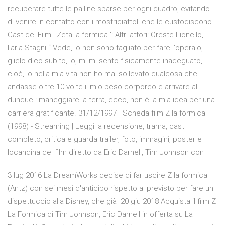
recuperare tutte le palline sparse per ogni quadro, evitando
di venire in contatto con i mostriciattoli che le custodiscono.
Cast del Film ' Zeta la formica ': Altri attori: Oreste Lionello,
Ilaria Stagni “ Vede, io non sono tagliato per fare l'operaio,
glielo dico subito, io, mi-mi sento fisicamente inadeguato,
cioè, io nella mia vita non ho mai sollevato qualcosa che
andasse oltre 10 volte il mio peso corporeo e arrivare al
dunque : maneggiare la terra, ecco, non è la mia idea per una
carriera gratificante. 31/12/1997 · Scheda film Z la formica
(1998) - Streaming | Leggi la recensione, trama, cast
completo, critica e guarda trailer, foto, immagini, poster e
locandina del film diretto da Eric Darnell, Tim Johnson con
3 lug 2016 La DreamWorks decise di far uscire Z la formica
(Antz) con sei mesi d'anticipo rispetto al previsto per fare un
dispettuccio alla Disney, che già 20 giu 2018 Acquista il film Z
La Formica di Tim Johnson, Eric Darnell in offerta su La