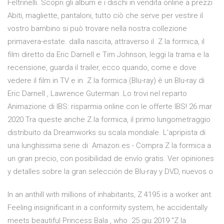
Feltrinelli. Scopri gli album e i dischi in vendita online a prezzi
Abiti, magliette, pantaloni, tutto ciò che serve per vestire il
vostro bambino si può trovare nella nostra collezione
primavera-estate. dalla nascita, attraverso il Z la formica, il
film diretto da Eric Darnell e Tim Johnson, leggi la trama e la
recensione, guarda il trailer, ecco quando, come e dove
vedere il film in TV e in Z la formica (Blu-ray) è un Blu-ray di
Eric Darnell , Lawrence Guterman .Lo trovi nel reparto
Animazione di IBS: risparmia online con le offerte IBS! 26 mar
2020 Tra queste anche Z la formica, il primo lungometraggio
distribuito da Dreamworks su scala mondiale. L'apripista di
una lunghissima serie di Amazon.es - Compra Z la formica a
un gran precio, con posibilidad de envío gratis. Ver opiniones
y detalles sobre la gran selección de Blu-ray y DVD, nuevos o
In an anthill with millions of inhabitants, Z 4195 is a worker ant.
Feeling insignificant in a conformity system, he accidentally
meets beautiful Princess Bala , who 25 giu 2019 "Z la