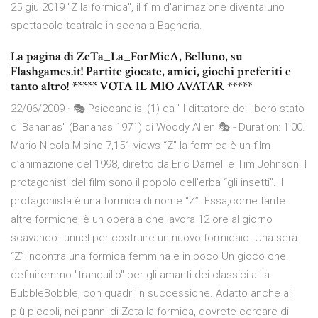
25 giu 2019 "Z la formica", il film d'animazione diventa uno
spettacolo teatrale in scena a Bagheria.
La pagina di ZeTa_La_ForMicA, Belluno, su
Flashgames.it! Partite giocate, amici, giochi preferiti e
tanto altro! ***** VOTA IL MIO AVATAR *****
22/06/2009 · 🎭 Psicoanalisi (1) da "Il dittatore del libero stato
di Bananas" (Bananas 1971) di Woody Allen 🎭 - Duration: 1:00.
Mario Nicola Misino 7,151 views “Z” la formica è un film
d’animazione del 1998, diretto da Eric Darnell e Tim Johnson. I
protagonisti del film sono il popolo dell’erba “gli insetti”. Il
protagonista è una formica di nome “Z”. Essa,come tante
altre formiche, è un operaia che lavora 12 ore al giorno
scavando tunnel per costruire un nuovo formicaio. Una sera
“Z” incontra una formica femmina e in poco Un gioco che
definiremmo "tranquillo" per gli amanti dei classici a lla
BubbleBobble, con quadri in successione. Adatto anche ai
più piccoli, nei panni di Zeta la formica, dovrete cercare di