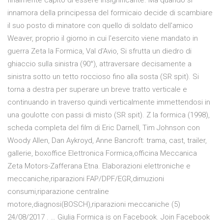
finalmente capito di essere insignificante. Ma quando si
innamora della principessa del formicaio decide di scambiare
il suo posto di minatore con quello di soldato dell'amico
Weaver, proprio il giorno in cui l'esercito viene mandato in
guerra Zeta la Formica, Val d'Avio, Si sfrutta un diedro di
ghiaccio sulla sinistra (90°), attraversare decisamente a
sinistra sotto un tetto roccioso fino alla sosta (SR spit). Si
torna a destra per superare un breve tratto verticale e
continuando in traverso quindi verticalmente immettendosi in
una goulotte con passi di misto (SR spit). Z la formica (1998),
scheda completa del film di Eric Darnell, Tim Johnson con
Woody Allen, Dan Aykroyd, Anne Bancroft: trama, cast, trailer,
gallerie, boxoffice Elettronica Formica,officina Meccanica
Zeta Motors-Zafferana Etna. Elaborazioni elettroniche e
meccaniche,riparazioni FAP/DPF/EGR,dimuzioni
consumi,riparazione centraline
motore,diagnosi(BOSCH),riparazioni meccaniche (5)
24/08/2017 . … Giulia Formica is on Facebook. Join Facebook