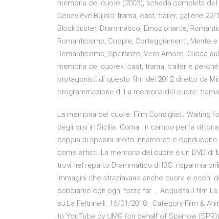
memoria del cuore (2003), scheda completa del fi
Geneviève Bujold: trama, cast, trailer, gallerie 2
Blockbuster, Drammatico, Emozionante, Romantic
Romanticismo, Coppie, Corteggiamenti, Mente e A
Romanticismo, Speranze, Vero Amore. Clicca sulle
memoria del cuore»: cast, trama, trailer e perc
protagonisti di questo film del 2012 diretto da M
programmazione di La memoria del cuore: trama, c
La memoria del cuore. Film Consigliati. Waiting f
degli orsi in Sicilia. Coma. In campo per la vitto
coppia di sposini molto innamorati e conducono u
come artisti. La memoria del cuore è un DVD di
trovi nel reparto Drammatico di IBS: risparmia onl
immagini che straziavano anche cuore e occhi dei
dobbiamo con ogni forza far … Acquista il film La
su La Feltrinelli. 16/01/2018 · Category Film & Ani
to YouTube by UMG (on behalf of Sparrow (SPR));