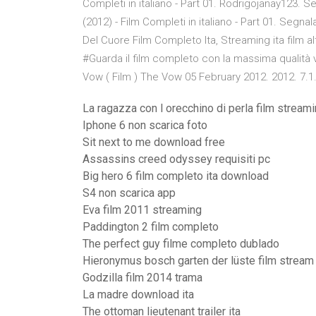
Completi in italiano - Part 01. Rodrigojanay123. Se
(2012) - Film Completi in italiano - Part 01. Segn
Del Cuore Film Completo Ita, Streaming ita film al
#Guarda il film completo con la massima qualità v
Vow ( Film ) The Vow 05 February 2012. 2012. 7.1
La ragazza con l orecchino di perla film stream
Iphone 6 non scarica foto
Sit next to me download free
Assassins creed odyssey requisiti pc
Big hero 6 film completo ita download
S4 non scarica app
Eva film 2011 streaming
Paddington 2 film completo
The perfect guy filme completo dublado
Hieronymus bosch garten der lüste film stream
Godzilla film 2014 trama
La madre download ita
The ottoman lieutenant trailer ita