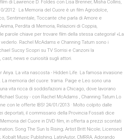
lm di Lawrence D. Foldes con Lisa Brenner, Misha Collins,
2/10/2012 · La Memoria del Cuore è un film Agrodolce,
o, Sentimentale, Toccante che parla di Amore e
nima, Perdita di Memoria, Relazioni di Coppia,
 parole chiave per trovare film della stessa categoria! «La
hé vederlo. Rachel McAdams e Channing Tatum sono i
ichael Sucsy Scopri su TV Sorrisi e Canzoni la
ast, news e curiosità sugli attori.
or Anya. La vita nascosta - Hidden Life. La famosa invasione
ria. La memoria del cuore: trama. Paige e Leo sono una
na vita ricca di soddisfazioni a Chicago, dove lavorano
 Michael Sucsy - con Rachel McAdams , Channing Tatum.Lo
ine con le offerte IBS! 24/01/2013 · Molto colpito dalle
 deportati, il commissario della Provincia Fossati dice
 Memoria del Cuore in DVD film, in offerta a prezzi scontati
mation; Song The Sun Is Rising; Artist Britt Nicole; Licensed
 Kobalt Music Publishing, LatinAutor, CMRRA, Adorando