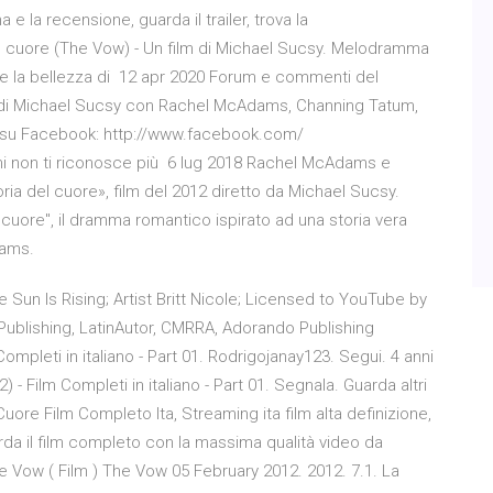
 la recensione, guarda il trailer, trova la
cuore (The Vow) - Un film di Michael Sucsy. Melodramma
ti e la bellezza di 12 apr 2020 Forum e commenti del
) di Michael Sucsy con Rachel McAdams, Channing Tatum,
ci su Facebook: http://www.facebook.com/
i non ti riconosce più 6 lug 2018 Rachel McAdams e
a del cuore», film del 2012 diretto da Michael Sucsy.
ore", il dramma romantico ispirato ad una storia vera
dams.
Sun Is Rising; Artist Britt Nicole; Licensed to YouTube by
Publishing, LatinAutor, CMRRA, Adorando Publishing
mpleti in italiano - Part 01. Rodrigojanay123. Segui. 4 anni
 - Film Completi in italiano - Part 01. Segnala. Guarda altri
ore Film Completo Ita, Streaming ita film alta definizione,
rda il film completo con la massima qualità video da
he Vow ( Film ) The Vow 05 February 2012. 2012. 7.1. La