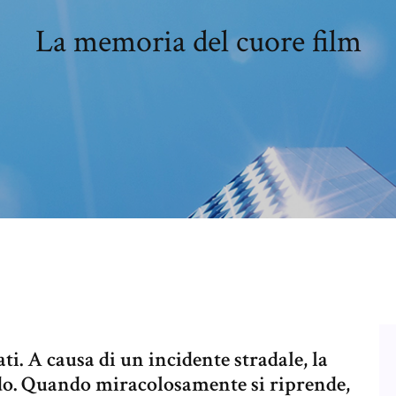
La memoria del cuore film
ti. A causa di un incidente stradale, la
do. Quando miracolosamente si riprende,