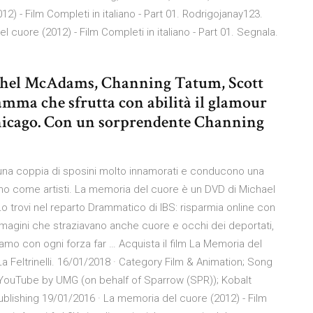
) - Film Completi in italiano - Part 01. Rodrigojanay123.
el cuore (2012) - Film Completi in italiano - Part 01. Segnala.
achel McAdams, Channing Tatum, Scott
mma che sfrutta con abilità il glamour
 Chicago. Con un sorprendente Channing
una coppia di sposini molto innamorati e conducono una
rano come artisti. La memoria del cuore è un DVD di Michael
trovi nel reparto Drammatico di IBS: risparmia online con
immagini che straziavano anche cuore e occhi dei deportati,
amo con ogni forza far … Acquista il film La Memoria del
 La Feltrinelli. 16/01/2018 · Category Film & Animation; Song
to YouTube by UMG (on behalf of Sparrow (SPR)); Kobalt
blishing 19/01/2016 · La memoria del cuore (2012) - Film