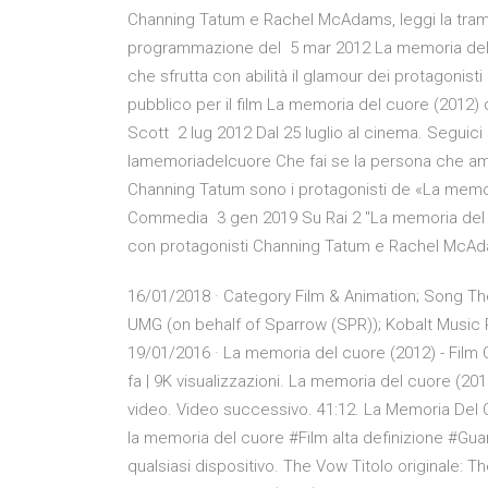
Channing Tatum e Rachel McAdams, leggi la trama e
programmazione del 5 mar 2012 La memoria del 
che sfrutta con abilità il glamour dei protagonis
pubblico per il film La memoria del cuore (2012
Scott 2 lug 2012 Dal 25 luglio al cinema. Segui
lamemoriadelcuore Che fai se la persona che am
Channing Tatum sono i protagonisti de «La memori
Commedia 3 gen 2019 Su Rai 2 "La memoria del cu
con protagonisti Channing Tatum e Rachel McA
16/01/2018 · Category Film & Animation; Song The 
UMG (on behalf of Sparrow (SPR)); Kobalt Music 
19/01/2016 · La memoria del cuore (2012) - Film Co
fa | 9K visualizzazioni. La memoria del cuore (2012)
video. Video successivo. 41:12. La Memoria Del Cu
la memoria del cuore #Film alta definizione #Gua
qualsiasi dispositivo. The Vow Titolo originale: T