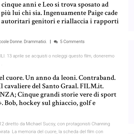
 cinque anni e Leo si trova sposato ad
iù lui chi sia. Ingenuamente Paige cade
 autoritari genitori e riallaccia i rapporti
iccole Donne. Drammatici.
5 Comments
I. 13 aprile se acquisti o noleggi questo film, doneremo
 .
 cuore. Un anno da leoni. Contraband.
l cavaliere del Santo Graal. FILM.it.
; Cinque grandi storie vere di sport
 Bob, hockey sul ghiaccio, golf e
12 diretto da Michael Sucsy, con protagonisti Channing
irata La memoria del cuore, la scheda del film con