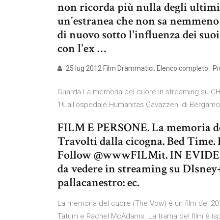
non ricorda più nulla degli ultimi
un'estranea che non sa nemmeno p
di nuovo sotto l'influenza dei suoi
con l'ex …
25 lug 2012 Film Drammatici. Elenco completo · P
Guarda La memoria del cuore in streaming su CHIL
1€ all'ospedale Humanitas Gavazzeni di Bergamo
FILM E PERSONE. La memoria del
Travolti dalla cicogna. Bed Time. I
Follow @wwwFILMit. IN EVIDENZA
da vedere in streaming su DIsney+.
pallacanestro: ec.
La memoria del cuore (The Vow) è un film del 20
Tatum e Rachel McAdams. La trama del film è isp