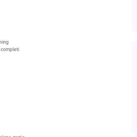
ming
o completi