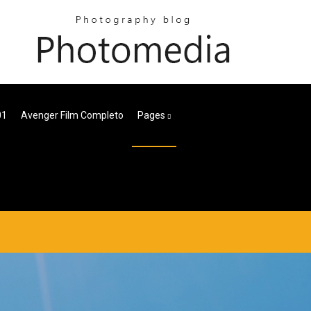
01
Avenger Film Completo
Pages