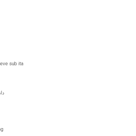
eve sub ita
دانلو
ng