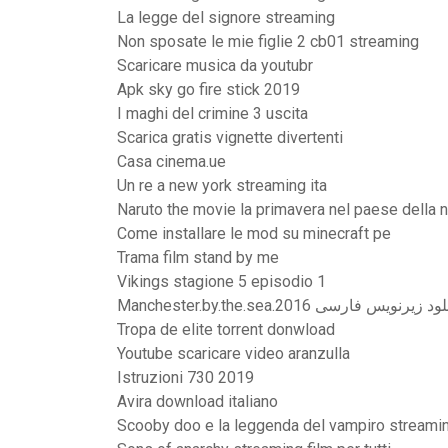
La legge del signore streaming
Non sposate le mie figlie 2 cb01 streaming
Scaricare musica da youtubr
Apk sky go fire stick 2019
I maghi del crimine 3 uscita
Scarica gratis vignette divertenti
Casa cinema.ue
Un re a new york streaming ita
Naruto the movie la primavera nel paese della n
Come installare le mod su minecraft pe
Trama film stand by me
Vikings stagione 5 episodio 1
Manchester.by.the.sea.2016 د زیرنویس فارسی
Tropa de elite torrent donwload
Youtube scaricare video aranzulla
Istruzioni 730 2019
Avira download italiano
Scooby doo e la leggenda del vampiro streami