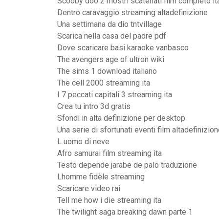
Scooby doo 2 mostri scatenati film completo ita
Dentro caravaggio streaming altadefinizione
Una settimana da dio tntvillage
Scarica nella casa del padre pdf
Dove scaricare basi karaoke vanbasco
The avengers age of ultron wiki
The sims 1 download italiano
The cell 2000 streaming ita
I 7 peccati capitali 3 streaming ita
Crea tu intro 3d gratis
Sfondi in alta definizione per desktop
Una serie di sfortunati eventi film altadefinizio
L uomo di neve
Afro samurai film streaming ita
Testo depende jarabe de palo traduzione
Lhomme fidèle streaming
Scaricare video rai
Tell me how i die streaming ita
The twilight saga breaking dawn parte 1