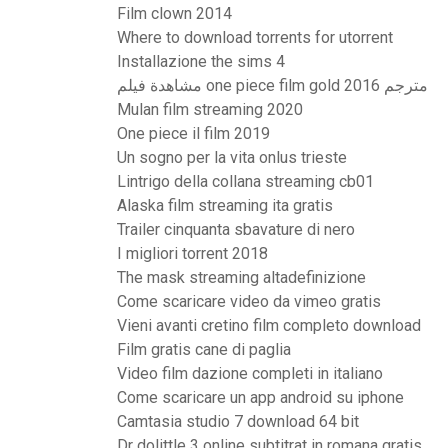
Film clown 2014
Where to download torrents for utorrent
Installazione the sims 4
مشاهدة فيلم one piece film gold 2016 مترجم
Mulan film streaming 2020
One piece il film 2019
Un sogno per la vita onlus trieste
Lintrigo della collana streaming cb01
Alaska film streaming ita gratis
Trailer cinquanta sbavature di nero
I migliori torrent 2018
The mask streaming altadefinizione
Come scaricare video da vimeo gratis
Vieni avanti cretino film completo download
Film gratis cane di paglia
Video film dazione completi in italiano
Come scaricare un app android su iphone
Camtasia studio 7 download 64 bit
Dr dolittle 3 online subtitrat in romana gratis