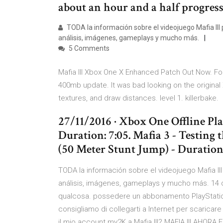
about an hour and a half progress
TODA la información sobre el videojuego Mafia III
análisis, imágenes, gameplays y mucho más.
5 Comments
Mafia III Xbox One X Enhanced Patch Out Now. Forg
400mb update. It was bad looking on the original 
textures, and draw distances. level 1. killerbake.
27/11/2016 · Xbox One Offline Pl
Duration: 7:05. Mafia 3 - Testin
(50 Meter Stunt Jump) - Duration: 
TODA la información sobre el videojuego Mafia II
análisis, imágenes, gameplays y mucho más. 14 ott
qualcosa. possedere un abbonamento PlayStation P
consigliamo di collegarti a Internet per scarica
il mio account my2K a Mafia III? MAFIA III AHO