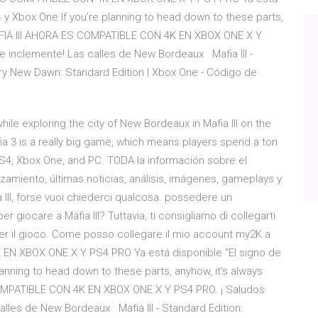
4 y Xbox One If you're planning to head down to these parts,
MAFIA III AHORA ES COMPATIBLE CON 4K EN XBOX ONE X Y
e inclemente! Las calles de New Bordeaux Mafia III -
ry New Dawn: Standard Edition | Xbox One - Código de
le exploring the city of New Bordeaux in Mafia III on the
ia 3 is a really big game, which means players spend a ton
r PS4, Xbox One, and PC. TODA la información sobre el
zamiento, últimas noticias, análisis, imágenes, gameplays y
III, forse vuoi chiederci qualcosa. possedere un
giocare a Mafia III? Tuttavia, ti consigliamo di collegarti
per il gioco. Come posso collegare il mio account my2K a
K EN XBOX ONE X Y PS4 PRO Ya está disponible "El signo de
anning to head down to these parts, anyhow, it's always
COMPATIBLE CON 4K EN XBOX ONE X Y PS4 PRO. ¡ Saludos
alles de New Bordeaux Mafia III - Standard Edition: