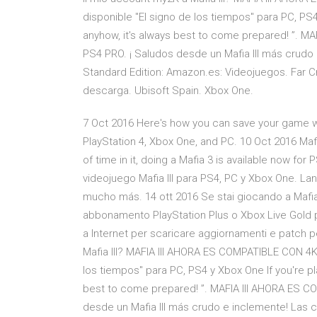
disponible "El signo de los tiempos" para PC, PS
anyhow, it's always best to come prepared! ”. 
PS4 PRO. ¡ Saludos desde un Mafia III más crudo 
Standard Edition: Amazon.es: Videojuegos. Far C
descarga. Ubisoft Spain. Xbox One.
7 Oct 2016 Here's how you can save your game whi
PlayStation 4, Xbox One, and PC. 10 Oct 2016 Maf
of time in it, doing a Mafia 3 is available now fo
videojuego Mafia III para PS4, PC y Xbox One. Lan
mucho más. 14 ott 2016 Se stai giocando a Mafia 
abbonamento PlayStation Plus o Xbox Live Gold per 
a Internet per scaricare aggiornamenti e patch 
Mafia III? MAFIA III AHORA ES COMPATIBLE CON 4
los tiempos" para PC, PS4 y Xbox One If you're pl
best to come prepared! ”. MAFIA III AHORA ES 
desde un Mafia III más crudo e inclemente! Las c