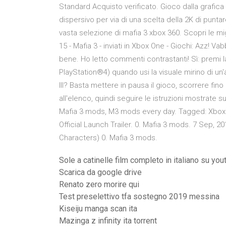
Standard Acquisto verificato. Gioco dalla grafic
dispersivo per via di una scelta della 2K di puntar
vasta selezione di mafia 3 xbox 360. Scopri le migl
15 - Mafia 3 - inviati in Xbox One - Giochi: Azz! V
bene. Ho letto commenti contrastanti! Sì: premi la 
PlayStation®4) quando usi la visuale mirino di u
III? Basta mettere in pausa il gioco, scorrere fi
all'elenco, quindi seguire le istruzioni mostrate
Mafia 3 mods, M3 mods every day. Tagged: Xbox 
Official Launch Trailer. 0. Mafia 3 mods. 7 Sep, 
Characters) 0. Mafia 3 mods.
Sole a catinelle film completo in italiano su you
Scarica da google drive
Renato zero morire qui
Test preselettivo tfa sostegno 2019 messina
Kiseiju manga scan ita
Mazinga z infinity ita torrent