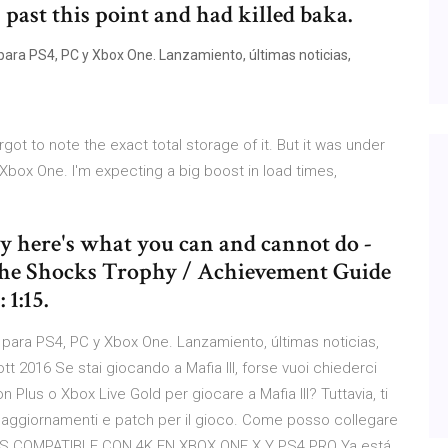
 past this point and had killed baka.
 para PS4, PC y Xbox One. Lanzamiento, últimas noticias,
ot to note the exact total storage of it. But it was under
Xbox One. I'm expecting a big boost in load times,
ay here's what you can and cannot do -
g the Shocks Trophy / Achievement Guide
1:15.
I para PS4, PC y Xbox One. Lanzamiento, últimas noticias,
 2016 Se stai giocando a Mafia III, forse vuoi chiederci
lus o Xbox Live Gold per giocare a Mafia III? Tuttavia, ti
re aggiornamenti e patch per il gioco. Come posso collegare
RA ES COMPATIBLE CON 4K EN XBOX ONE X Y PS4 PRO Ya está