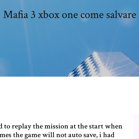
Mafia 3 xbox one come salvare
d to replay the mission at the start when
imes the game will not auto save, i had