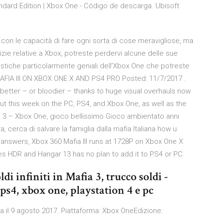
dard Edition | Xbox One - Código de descarga. Ubisoft
 con le capacità di fare ogni sorta di cose meravigliose, ma
izie relative a Xbox, potreste perdervi alcune delle sue
eristiche particolarmente geniali dell’Xbox One che potreste
FIA III ON XBOX ONE X AND PS4 PRO Posted: 11/7/2017 .
etter – or bloodier – thanks to huge visual overhauls now
ut this week on the PC, PS4, and Xbox One, as well as the
 3 – Xbox One, gioco bellissimo Gioco ambientato anni
, cerca di salvare la famiglia dalla mafia Italiana how u
 answers, Xbox 360 Mafia III runs at 1728P on Xbox One X
es HDR and Hangar 13 has no plan to add it to PS4 or PC.
i infiniti in Mafia 3, trucco soldi -
ps4, xbox one, playstation 4 e pc
lia il 9 agosto 2017. Piattaforma: Xbox OneEdizione: