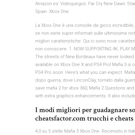
Amazon.es: Videojuegos. Far Cry New Dawn: Stan
Spain. Xbox One.
La Xbox One è una consolle da gioco incredibile,
se non siete super informati sulle ultimissime not
migliori caratteristiche. Qui ci sono nove caratt
non conoscere. 1. NOW SUPPORTING 4K, PLAY MA
The streets of New Bordeaux have never looked b
available on Xbox One X and PS4 Pro! Mafia 3 is o
PS4 Pro soon. Here's what you can expect. Mafia
dopo guerra, dove LinconClay, tornato dalla guerra
save mafia 2 for xbox 360, Mafia 2 Questions and
with extra graphics enhancements. It also includ
I modi migliori per guadagnare sold
cheatsfactor.com trucchi e cheats 
4,0 su 5 stelle Mafia 3 Xbox One. Recensito in Ita