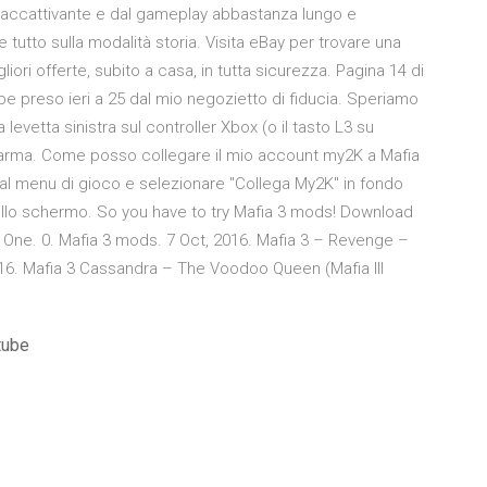
a accattivante e dal gameplay abbastanza lungo e
e tutto sulla modalità storia. Visita eBay per trovare una
iori offerte, subito a casa, in tutta sicurezza. Pagina 14 di
abbe preso ieri a 25 dal mio negozietto di fiducia. Speriamo
levetta sinistra sul controller Xbox (o il tasto L3 su
n'arma. Come posso collegare il mio account my2K a Mafia
no al menu di gioco e selezionare "Collega My2K" in fondo
 sullo schermo. So you have to try Mafia 3 mods! Download
One. 0. Mafia 3 mods. 7 Oct, 2016. Mafia 3 – Revenge –
2016. Mafia 3 Cassandra – The Voodoo Queen (Mafia III
tube