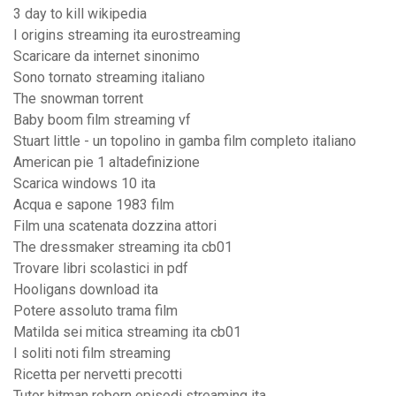
3 day to kill wikipedia
I origins streaming ita eurostreaming
Scaricare da internet sinonimo
Sono tornato streaming italiano
The snowman torrent
Baby boom film streaming vf
Stuart little - un topolino in gamba film completo italiano
American pie 1 altadefinizione
Scarica windows 10 ita
Acqua e sapone 1983 film
Film una scatenata dozzina attori
The dressmaker streaming ita cb01
Trovare libri scolastici in pdf
Hooligans download ita
Potere assoluto trama film
Matilda sei mitica streaming ita cb01
I soliti noti film streaming
Ricetta per nervetti precotti
Tutor hitman reborn episodi streaming ita