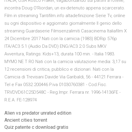
ITALIA, USA Rosco Fraker, vagabondando sui pattini a rotelle,
incontra Doug O’Riordan, un ex-detenuto appena scarcerato.
Film in streaming Tantifilm.info altadefinizione Serie Tv, online
su ogni dispositivo e aggiornato giornalmente Il genio dello
streaming Guardaserie Filmsenzalimiti Casacinema Italiafilm X
24 Dicembre 2017 Nati con la camicia (1983) BDRip 576p
ITA/AC3 5.1 (Audio Da DVD) ENG/AC3 2.0 Subs MKV
Avventura, Ratings: Kids+13, durata 100 min. - Italia 1983.
MYMO NE T RO Nati con la camicia valutazione media: 3,17 su
12 recensioni di critica, pubblico e dizionari. Nati con la
Camicia di Trevisani Davide Via Garibaldi, 56 - 44121 Ferrara -
Tel e Fax 0532.200446 P.iva 01030760381 - Cod.Fisc.
TRVDVD61C25D548C - Reg.Impr. Ferrara nr. 1996-14136FE -
R.E.A. FE-128974
Alien vs predator unrated edition
Ancient cities torrent
Quiz patente c download gratis