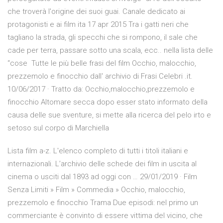
che troverà l'origine dei suoi guai. Canale dedicato ai
protagonisti e ai film ita 17 apr 2015 Tra i gatti neri che
tagliano la strada, gli specchi che si rompono, il sale che
cade per terra, passare sotto una scala, ecc.. nella lista delle
“cose Tutte le più belle frasi del film Occhio, malocchio,
prezzemolo e finocchio dall' archivio di Frasi Celebri .it.
10/06/2017 · Tratto da: Occhio,malocchio,prezzemolo e
finocchio Altomare secca dopo esser stato informato della
causa delle sue sventure, si mette alla ricerca del pelo irto e
setoso sul corpo di Marchiella
Lista film a-z. L'elenco completo di tutti i titoli italiani e
internazionali. L’archivio delle schede dei film in uscita al
cinema o usciti dal 1893 ad oggi con … 29/01/2019 · Film
Senza Limiti » Film » Commedia » Occhio, malocchio,
prezzemolo e finocchio Trama Due episodi: nel primo un
commerciante è convinto di essere vittima del vicino, che