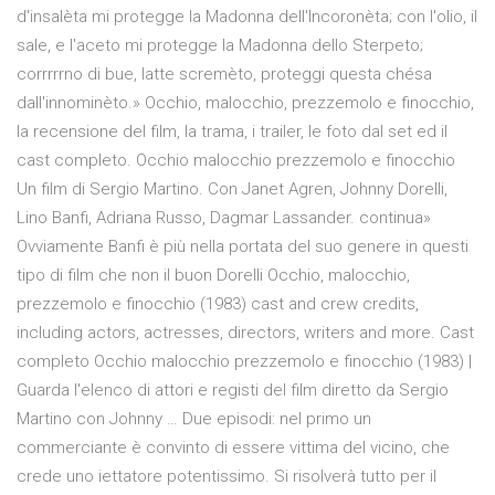
d'insalèta mi protegge la Madonna dell'Incoronèta; con l'olio, il
sale, e l'aceto mi protegge la Madonna dello Sterpeto;
corrrrrno di bue, latte scremèto, proteggi questa chésa
dall'innominèto.» Occhio, malocchio, prezzemolo e finocchio,
la recensione del film, la trama, i trailer, le foto dal set ed il
cast completo. Occhio malocchio prezzemolo e finocchio
Un film di Sergio Martino. Con Janet Agren, Johnny Dorelli,
Lino Banfi, Adriana Russo, Dagmar Lassander. continua»
Ovviamente Banfi è più nella portata del suo genere in questi
tipo di film che non il buon Dorelli Occhio, malocchio,
prezzemolo e finocchio (1983) cast and crew credits,
including actors, actresses, directors, writers and more. Cast
completo Occhio malocchio prezzemolo e finocchio (1983) |
Guarda l'elenco di attori e registi del film diretto da Sergio
Martino con Johnny … Due episodi: nel primo un
commerciante è convinto di essere vittima del vicino, che
crede uno iettatore potentissimo. Si risolverà tutto per il