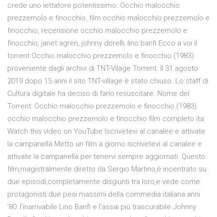
crede uno iettatore potentissimo. Occhio malocchio
prezzemolo e finocchio, film occhio malocchio prezzemolo e
finocchio, recensione occhio malocchio prezzemolo e
finocchio, janet agren, johnny dorelli, lino banfi Ecco a voi il
torrent Occhio malocchio prezzemolo e finocchio (1983)
proveniente dagli archivi di TNT-Vilage Torrent. Il 31 agosto
2019 dopo 15 anni il sito TNT-village è stato chiuso. Lo staff di
Cultura digitale ha deciso di farlo resuscitare. Nome del
Torrent: Occhio malocchio prezzemolo e finocchio (1983)
occhio malocchio prezzemolo e finocchio film completo ita
Watch this video on YouTube Iscrivetevi al canalee e attivate
la campanella Metto un film a giorno iscrivetevi al canalee e
attivate la campanella per tenervi sempre aggiornati. Questo
film,magistralmente diretto da Sergio Martino,è incentrato su
due episodi,completamente disgiunti tra loro,e vede come
protagonisti due pesi massimi della commedia italiana anni
’80: l’inarrivabile Lino Banfi e l’assai più trascurabile Johnny