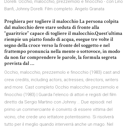
Dorelli. Occhio, malocchio, prezzemolo e finocchio - con Lino
Banfi, Johnny Dorelli. Film completo. Angelo Granata
Preghiera per togliere il malocchio La persona colpita
dal malocchio deve stare seduta di fronte alla
“guaritrice” capace di togliere il malocchio.Quest’ultima
riempie un piatto fondo di acqua, esegue tre volte il
segno della croce verso la fronte del soggetto e nel
frattempo pronuncia nella mente o sottovoce, in modo
da non far comprendere le parole, la formula segreta
prevista dal …
Occhio, malocchio, prezzemolo e finocchio (1983) cast and
crew credits, including actors, actresses, directors, writers
and more. Cast completo Occhio malocchio prezzemolo e
finocchio (1983) | Guarda l'elenco di attori e registi del film
diretto da Sergio Martino con Johnny … Due episodi: nel
primo un commerciante è convinto di essere vittima del
vicino, che crede uno iettatore potentissimo. Si risolverà
tutto per il meglio quando interverrà anche un mago. Nel