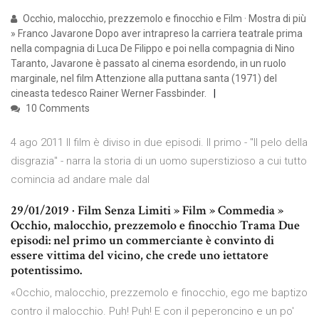
Occhio, malocchio, prezzemolo e finocchio e Film · Mostra di più
» Franco Javarone Dopo aver intrapreso la carriera teatrale prima
nella compagnia di Luca De Filippo e poi nella compagnia di Nino
Taranto, Javarone è passato al cinema esordendo, in un ruolo
marginale, nel film Attenzione alla puttana santa (1971) del
cineasta tedesco Rainer Werner Fassbinder.
10 Comments
4 ago 2011 Il film è diviso in due episodi. Il primo - "Il pelo della
disgrazia" - narra la storia di un uomo superstizioso a cui tutto
comincia ad andare male dal
29/01/2019 · Film Senza Limiti » Film » Commedia »
Occhio, malocchio, prezzemolo e finocchio Trama Due
episodi: nel primo un commerciante è convinto di
essere vittima del vicino, che crede uno iettatore
potentissimo.
«Occhio, malocchio, prezzemolo e finocchio, ego me baptizo
contro il malocchio. Puh! Puh! E con il peperoncino e un po'