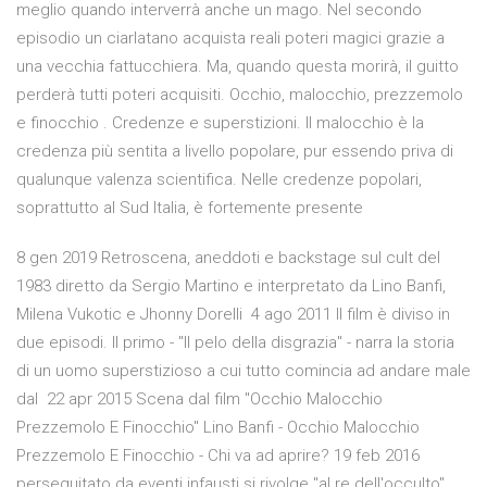
meglio quando interverrà anche un mago. Nel secondo
episodio un ciarlatano acquista reali poteri magici grazie a
una vecchia fattucchiera. Ma, quando questa morirà, il guitto
perderà tutti poteri acquisiti. Occhio, malocchio, prezzemolo
e finocchio . Credenze e superstizioni. Il malocchio è la
credenza più sentita a livello popolare, pur essendo priva di
qualunque valenza scientifica. Nelle credenze popolari,
soprattutto al Sud Italia, è fortemente presente
8 gen 2019 Retroscena, aneddoti e backstage sul cult del
1983 diretto da Sergio Martino e interpretato da Lino Banfi,
Milena Vukotic e Jhonny Dorelli 4 ago 2011 Il film è diviso in
due episodi. Il primo - "Il pelo della disgrazia" - narra la storia
di un uomo superstizioso a cui tutto comincia ad andare male
dal 22 apr 2015 Scena dal film "Occhio Malocchio
Prezzemolo E Finocchio" Lino Banfi - Occhio Malocchio
Prezzemolo E Finocchio - Chi va ad aprire? 19 feb 2016
perseguitato da eventi infausti si rivolge "al re dell'occulto"