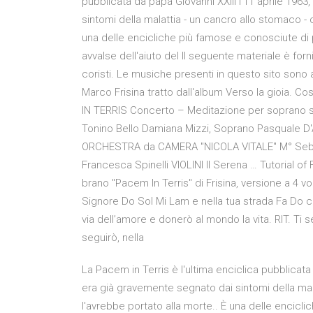
pubblicata da papa Giovanni XXIII l'11 aprile 196
sintomi della malattia - un cancro allo stomaco - 
una delle encicliche più famose e conosciute di pa
avvalse dell'aiuto del Il seguente materiale è for
coristi. Le musiche presenti in questo sito sono
Marco Frisina tratto dall'album Verso la gioia. C
IN TERRIS Concerto – Meditazione per soprano so
Tonino Bello Damiana Mizzi, Soprano Pasquale D
ORCHESTRA da CAMERA "NICOLA VITALE" M° Sebastia
Francesca Spinelli VIOLINI II Serena … Tutorial of F
brano "Pacem In Terris" di Frisina, versione a 4 vo
Signore Do Sol Mi Lam e nella tua strada Fa Do ca
via dell’amore e donerò al mondo la vita. RIT. Ti se
seguirò, nella
La Pacem in Terris è l'ultima enciclica pubblicata 
era già gravemente segnato dai sintomi della mal
l'avrebbe portato alla morte.. È una delle encicli