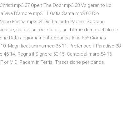
a Christi.mp3 07 Open The Door.mp3 08 Volgeranno Lo
 Viva D'amore.mp3 11 Ostia Santa.mp3 02 Dio
_Marco Frisina.mp3 04 Dio ha tanto Pacem Soprano
sina ce, su- ce, su- ce- su- ce, su- bli-me do-no del bli-me
gorie Data aggiornamento Scarica; Inno 55^ Giornata
 10. Magnificat anima mea 35 11. Preferisco il Paradiso 38
o 46 14. Regna il Signore 50 15. Canto del mare 54 16
 or MIDI Pacem in Terris. Trascrizione per banda.