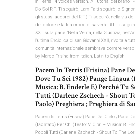
In Terris", 4 voices version. // Tutorial del brano 
Do Sol RIT. Ti seguirò, Lam Fa ti seguirò, o Sig
gli stessi accordi del RIT.) Ti seguirò, nella via de
del dolore e la tua croce ci salverà. RIT. Ti seguir
XXIII sulla pace “Nella Verità, nella Giustizia, nell’
l’ultima Enciclica di san Giovanni XXIII, rivolta a tu
comunità internazionale sembrava correre verso un
by Marco Frisina from Italian, Latin to English
Pacem In Terris (Frisina) Pane Del
Dove Tu Sei 1982) Pange Lingua (fac
Musica: B. Enderle E) Perché Tu 
Tutti (Darlene Zschech - Shout T
Paolo) Preghiera ; Preghiera di Sa
Pacem In Terris (Frisina) Pane Del Cielo ; Pane 
(facilitato) Per Chi (Testo: V. Ciprì -­‐ Musica: B
Popoli Tutti (Darlene Zschech - Shout To The Lord