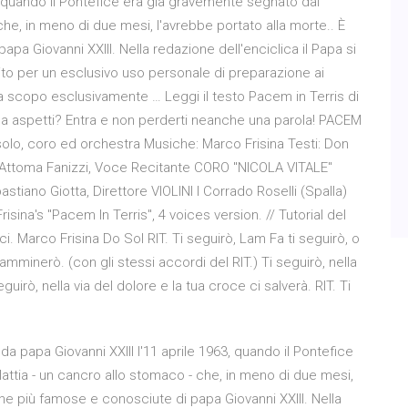
3, quando il Pontefice era già gravemente segnato dai
che, in meno di due mesi, l'avrebbe portato alla morte.. È
pa Giovanni XXIII. Nella redazione dell'enciclica il Papa si
nito per un esclusivo uso personale di preparazione ai
 a scopo esclusivamente … Leggi il testo Pacem in Terris di
osa aspetti? Entra e non perderti neanche una parola! PACEM
lo, coro ed orchestra Musiche: Marco Frisina Testi: Don
'Attoma Fanizzi, Voce Recitante CORO "NICOLA VITALE"
no Giotta, Direttore VIOLINI I Corrado Roselli (Spalla)
risina's "Pacem In Terris", 4 voices version. // Tutorial del
ci. Marco Frisina Do Sol RIT. Ti seguirò, Lam Fa ti seguirò, o
mminerò. (con gli stessi accordi del RIT.) Ti seguirò, nella
guirò, nella via del dolore e la tua croce ci salverà. RIT. Ti
da papa Giovanni XXIII l'11 aprile 1963, quando il Pontefice
attia - un cancro allo stomaco - che, in meno di due mesi,
che più famose e conosciute di papa Giovanni XXIII. Nella