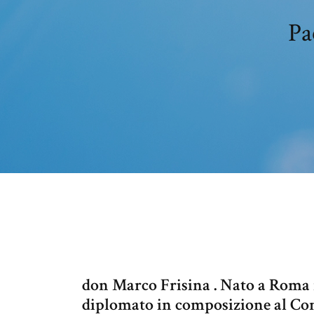
Pa
don Marco Frisina . Nato a Roma ne
diplomato in composizione al Con