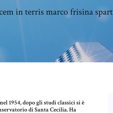
cem in terris marco frisina spart
l 1954, dopo gli studi classici si è
servatorio di Santa Cecilia. Ha