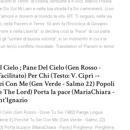
"Pacem In Terris" di Frisina, versione a 4 voci. Marco Frisina
nore Do Sol Mi Lam e nella tua strada Fa Do camminerò. (con
ll’amore e donerò al mondo la vita. RIT. Ti seguirò, nella via
ò, nella Pacem in Terris: 55 anni fa l’Enciclica di Giovanni
Amore e nella Libertà”: si declina così la “Pace” di cui parla
tti gli “uomini di buona volontà”, in un momento in cui il la
 terzo conflitto mondiale. Translation of 'Pacem in terris'
 Cielo ; Pane Del Cielo (Gen Rosso -
ilitato) Per Chi (Testo: V. Ciprì -­‐
Sei Con Me (Gen Verde - Salmo 22) Popoli
o The Lord) Porta la pace (MariaChiara -
nt'Ignazio
Del Cielo (Gen Rosso - Dove Tu Sei 1982) Pange Lingua
. Enderle E) Perché Tu Sei Con Me (Gen Verde - Salmo 22)
) Porta la pace (MariaChiara - Paolo) Preghiera ; Preghiera