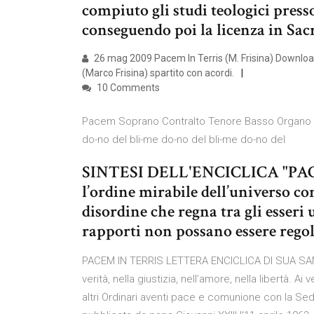
compiuto gli studi teologici press
conseguendo poi la licenza in Sacra
26 mag 2009 Pacem In Terris (M. Frisina) Download 
(Marco Frisina) spartito con acordi.
10 Comments
Pacem Soprano Contralto Tenore Basso Organo ri - i
do-no del bli-me do-no del bli-me do-no del
SINTESI DELL'ENCICLICA "PAC
l’ordine mirabile dell’universo con
disordine che regna tra gli esseri 
rapporti non possano essere regol
PACEM IN TERRIS LETTERA ENCICLICA DI SUA SANTIT
verità, nella giustizia, nell’amore, nella libertà. Ai 
altri Ordinari aventi pace e comunione con la Sed