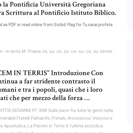
o la Pontificia Università Gregoriana
 Scrittura al Pontificio Istituto Biblico.
as PDF or read online from Scribd. Flag for Tu sarai profeta
n terris M. Frisina ce, su- ce, su- ce- su- ce, su- bli-me
EM IN TERRIS" Introduzione Con
tinua a far stridente contrasto il
umani e tra i popoli, quasi che i loro
ati che per mezzo della forza …
À GIOVANNI PP. XXIII Sulla pace fra tutte le genti nella
venerabili Fratelli Patriarchi, Primati, Arcivescovi, Vescovi e
e Apostolica, La Pacem in Terris è l'ultima enciclica