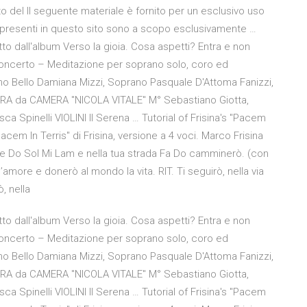
uto del Il seguente materiale è fornito per un esclusivo uso
e presenti in questo sito sono a scopo esclusivamente …
atto dall'album Verso la gioia. Cosa aspetti? Entra e non
oncerto – Meditazione per soprano solo, coro ed
no Bello Damiana Mizzi, Soprano Pasquale D'Attoma Fanizzi,
A da CAMERA "NICOLA VITALE" M° Sebastiano Giotta,
sca Spinelli VIOLINI II Serena … Tutorial of Frisina's "Pacem
"Pacem In Terris" di Frisina, versione a 4 voci. Marco Frisina
nore Do Sol Mi Lam e nella tua strada Fa Do camminerò. (con
ll’amore e donerò al mondo la vita. RIT. Ti seguirò, nella via
ò, nella
atto dall'album Verso la gioia. Cosa aspetti? Entra e non
oncerto – Meditazione per soprano solo, coro ed
no Bello Damiana Mizzi, Soprano Pasquale D'Attoma Fanizzi,
A da CAMERA "NICOLA VITALE" M° Sebastiano Giotta,
sca Spinelli VIOLINI II Serena … Tutorial of Frisina's "Pacem