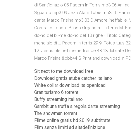
di Sant'Ignazio 05 Pacem In Terris.mp3 06 Anim
Sguardo.mp3 09 Jezu Afam Tobie.mp3 10 Fiamma
carità_Marco Frisina.mp3 03 O Amore ineffabile
Contralto Tenore Basso Organo ri - in terris M. Fri
do-no del bli-me do-no del 10 righe · Titolo Cate
mondiale di … Pacem in terris 29 9. Totus tuus 32
12. Jesus bleibet meine freude 43 13. Iubilate De
Marco Frisina &bbb44 S Print and download in PDF
Sit next to me download free
Download gratis atube catcher italiano
White collar download ita openload
Gran turismo 6 torrent
Buffy streaming italiano
Gambit una truffa a regola darte streaming
The snowman torrent
Filme online gratis hd 2019 subtitrate
Film senza limiti ad altadefinizione