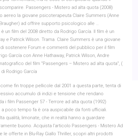
 scomparire. Passengers - Mistero ad alta quota (2008)
stro aereo la giovane psicoterapeuta Claire Summers (Anne
Braugher) ad offrire supporto psicologico alle …
 un film del 2008 diretto da Rodrigo García. Il film è un
way e Patrick Wilson. Trama. Claire Summers è una giovane
o di sostenere Forum e commenti del pubblico per il film
rigo García con Anne Hathaway, Patrick Wilson, Andre
matografico del film "Passengers – Mistero ad alta quota", (
 di Rodrigo García
come fin troppe pellicole dal 2001 a questa parte, tenta di
gressivo accumulo di indizi e tensione che rendano
a i film Passenger 57 - Terrore ad alta quota (1992)
a poco tempo fa è ora auspicabile da fonti ufficiali.
lta qualità, limonate, che in realtà hanno a guardare
veramente buono. Acquista l'articolo Passengers - Mistero Ad
e offerte in Blu-Ray Giallo Thriller, scopri altri prodotti