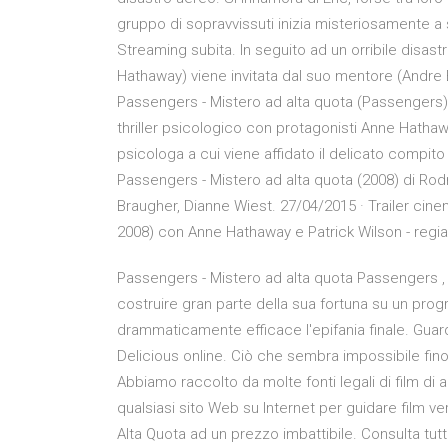
gruppo di sopravvissuti inizia misteriosamente a
Streaming subita. In seguito ad un orribile disa
Hathaway) viene invitata dal suo mentore (Andre 
Passengers - Mistero ad alta quota (Passengers) è
thriller psicologico con protagonisti Anne Hatha
psicologa a cui viene affidato il delicato compit
Passengers - Mistero ad alta quota (2008) di Rod
Braugher, Dianne Wiest. 27/04/2015 · Trailer cine
2008) con Anne Hathaway e Patrick Wilson - regia
Passengers - Mistero ad alta quota Passengers , 
costruire gran parte della sua fortuna su un pro
drammaticamente efficace l'epifania finale. Guard
Delicious online. Ciò che sembra impossibile fino 
Abbiamo raccolto da molte fonti legali di film di a
qualsiasi sito Web su Internet per guidare film 
Alta Quota ad un prezzo imbattibile. Consulta tutte l