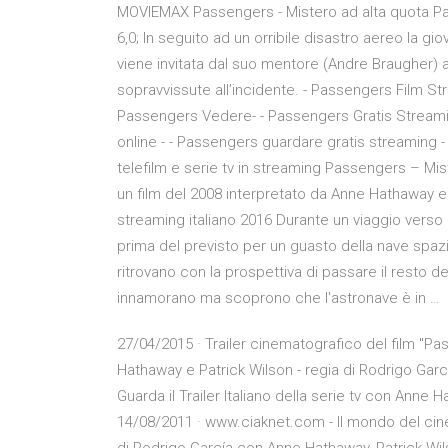
MOVIEMAX Passengers - Mistero ad alta quota Pass
6,0; In seguito ad un orribile disastro aereo la
viene invitata dal suo mentore (Andre Braugher) 
sopravvissute all’incidente. - Passengers Film Str
Passengers Vedere- - Passengers Gratis Streamin
online - - Passengers guardare gratis streaming - 
telefilm e serie tv in streaming Passengers – Mi
un film del 2008 interpretato da Anne Hathaway e
streaming italiano 2016 Durante un viaggio verso
prima del previsto per un guasto della nave spazi
ritrovano con la prospettiva di passare il resto dell
innamorano ma scoprono che l'astronave è in …
27/04/2015 · Trailer cinematografico del film "Pa
Hathaway e Patrick Wilson - regia di Rodrigo Garcí
Guarda il Trailer Italiano della serie tv con Anne 
14/08/2011 · www.ciaknet.com - Il mondo del c