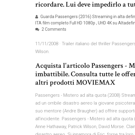
ricordare. Lui deve impedirlo a tutt
Guarda Passengers (2016) Streaming in alta defin
ITA film completo Full HD 1080p , UHD 4K su Altadefi
2 Comments
11/11/2008 · Trailer italiano del thriller Passeng
Wilson.
Acquista l'articolo Passengers - 
imbattibile. Consulta tutte le offe
altri prodotti MOVIEMAX
Passengers - Mistero ad alta quota (2008) Strea
ad un orribile disastro aereo la giovane psicote
suo mentore (Andre Braugher) ad offrire support
all’incidente. Passengers - Mistero ad alta quot
Anne Hathaway, Patrick Wilson, David Morse. Claire
disastro aereo. Si innamora di Eric, forse tra lor