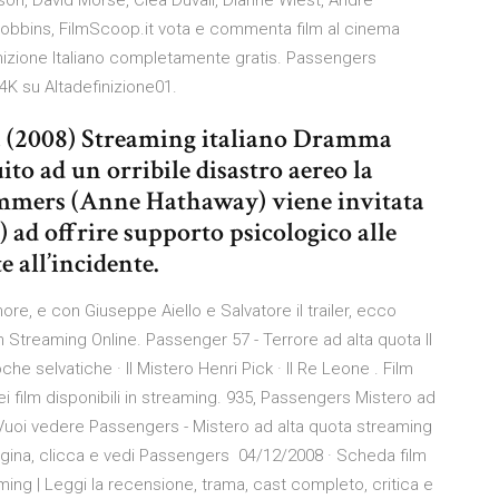
son, David Morse, Clea Duvall, Dianne Wiest, Andre
 Robbins, FilmScoop.it vota e commenta film al cinema
nizione Italiano completamente gratis. Passengers
4K su Altadefinizione01.
ta (2008) Streaming italiano Dramma
to ad un orribile disastro aereo la
ummers (Anne Hathaway) viene invitata
ad offrire supporto psicologico alle
 all’incidente.
re, e con Giuseppe Aiello e Salvatore il trailer, ecco
 Streaming Online. Passenger 57 - Terrore ad alta quota Il
e oche selvatiche · Il Mistero Henri Pick · Il Re Leone . Film
dei film disponibili in streaming. 935, Passengers Mistero ad
0 Vuoi vedere Passengers - Mistero ad alta quota streaming
agina, clicca e vedi Passengers 04/12/2008 · Scheda film
ing | Leggi la recensione, trama, cast completo, critica e