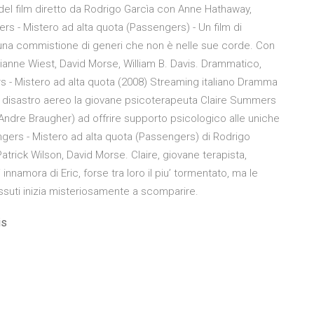
a del film diretto da Rodrigo Garcìa con Anne Hathaway,
rs - Mistero ad alta quota (Passengers) - Un film di
in una commistione di generi che non è nelle sue corde. Con
ianne Wiest, David Morse, William B. Davis. Drammatico,
rs - Mistero ad alta quota (2008) Streaming italiano Dramma
le disastro aereo la giovane psicoterapeuta Claire Summers
Andre Braugher) ad offrire supporto psicologico alle uniche
ngers - Mistero ad alta quota (Passengers) di Rodrigo
rick Wilson, David Morse. Claire, giovane terapista,
 innamora di Eric, forse tra loro il piu’ tormentato, ma le
ssuti inizia misteriosamente a scomparire.
is