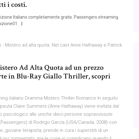
i i costi.
izione Italiano completamente gratis. Passengers streaming
nizione01.
ers - Mistero ad alta quota. Nel cast Anne Hathaway e Patrick
Mistero Ad Alta Quota ad un prezzo
rte in Blu-Ray Giallo Thriller, scopri
ming italiano Dramma Mistero Thriller Romance In seguito
rapeuta Claire Summers (Anne Hathaway) viene invitata dal
o psicologico alle uniche dieci persone sopravvissute
a (Passengers) di Rodrigo García (USA/Canada, 2008) con
, giovane terapista, prende in cura i superstiti di un
o il piu’ tormentato, ma le cose si complicano quando il