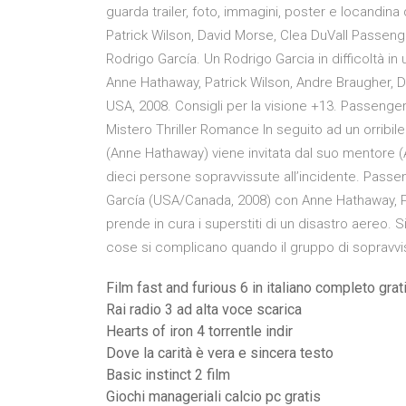
guarda trailer, foto, immagini, poster e locandin
Patrick Wilson, David Morse, Clea DuVall Passenge
Rodrigo García. Un Rodrigo Garcia in difficoltà 
Anne Hathaway, Patrick Wilson, Andre Braugher, D
USA, 2008. Consigli per la visione +13. Passenge
Mistero Thriller Romance In seguito ad un orribi
(Anne Hathaway) viene invitata dal suo mentore (
dieci persone sopravvissute all’incidente. Passe
García (USA/Canada, 2008) con Anne Hathaway, Pat
prende in cura i superstiti di un disastro aereo. Si
cose si complicano quando il gruppo di sopravvi
Film fast and furious 6 in italiano completo grat
Rai radio 3 ad alta voce scarica
Hearts of iron 4 torrentle indir
Dove la carità è vera e sincera testo
Basic instinct 2 film
Giochi manageriali calcio pc gratis