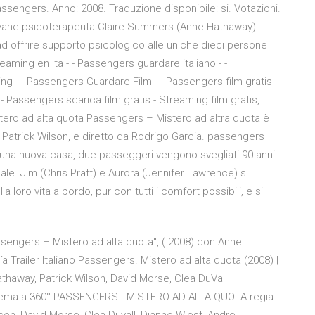
engers. Anno: 2008. Traduzione disponibile: si. Votazioni.
 giovane psicoterapeuta Claire Summers (Anne Hathaway)
ad offrire supporto psicologico alle uniche dieci persone
eaming en Ita - - Passengers guardare italiano - -
g - - Passengers Guardare Film - - Passengers film gratis
- Passengers scarica film gratis - Streaming film gratis,
stero ad alta quota Passengers – Mistero ad altra quota è
 Patrick Wilson, e diretto da Rodrigo Garcia. passengers
 una nuova casa, due passeggeri vengono svegliati 90 anni
ale. Jim (Chris Pratt) e Aurora (Jennifer Lawrence) si
a loro vita a bordo, pur con tutti i comfort possibili, e si
ssengers – Mistero ad alta quota", ( 2008) con Anne
a Trailer Italiano Passengers. Mistero ad alta quota (2008) |
Hathaway, Patrick Wilson, David Morse, Clea DuVall
inema a 360° PASSENGERS - MISTERO AD ALTA QUOTA regia