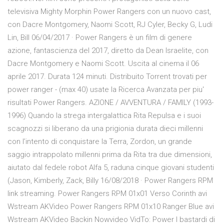
televisiva Mighty Morphin Power Rangers con un nuovo cast,
con Dacre Montgomery, Naomi Scott, RJ Cyler, Becky G, Ludi
Lin, Bill 06/04/2017 · Power Rangers è un film di genere
azione, fantascienza del 2017, diretto da Dean Israelite, con
Dacre Montgomery e Naomi Scott. Uscita al cinema il 06
aprile 2017. Durata 124 minuti. Distribuito Torrent trovati per
power ranger - (max 40) usate la Ricerca Avanzata per piu'
risultati Power Rangers. AZIONE / AVVENTURA / FAMILY (1993-
1996) Quando la strega intergalattica Rita Repulsa e i suoi
scagnozzi si liberano da una prigionia durata dieci millenni
con l’intento di conquistare la Terra, Zordon, un grande
saggio intrappolato millenni prima da Rita tra due dimensioni,
aiutato dal fedele robot Alfa 5, raduna cinque giovani studenti
(Jason, Kimberly, Zack, Billy 16/08/2018 · Power Rangers RPM
link streaming. Power Rangers RPM 01x01 Verso Corinth avi
Wstream AKVideo Power Rangers RPM 01x10 Ranger Blue avi
Wstream AKVideo Backin Nowvideo VidTo: Power I bastardi di