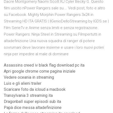
Dacre Montgomery Naomi Scott RJ Cyler Becky G. Questo
film uscito nPower Rangers sale su.… Vedi post, foto e altro
su Facebook. Mighty Morphin Power Rangers 3x24 in
Streaming HD ITA GRATIS | IlGenioDelloStreaming by IGDS.se |
Film SerieTv e Anime senza limiti e senza registrazione.
Power Rangers: Ninja Steel in Streaming su Filmpertutti in
altadefinizione Una nuova squadra di ranger di potere
sovrumani deve lavorare insieme e usare i loro nuovi poteri
ninja per impedire al male di dominare
Assassins creed iv black flag download pc ita
Apri google chrome come pagina iniziale
Vedere oceania in streaming
Luis e gli alieni trailer
Scaricare foto da icloud a macbook
Transylvania 3 streaming ita
Dragonball super episodi sub ita
Papà dice messa altadefinizione