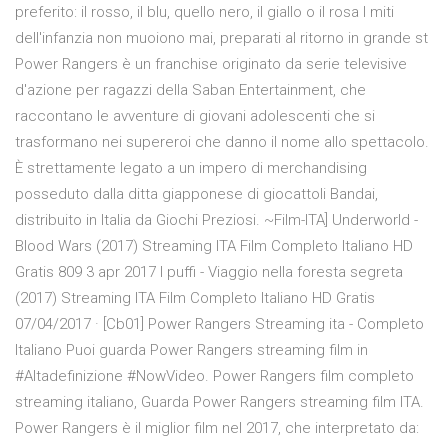
preferito: il rosso, il blu, quello nero, il giallo o il rosa I miti
dell'infanzia non muoiono mai, preparati al ritorno in grande st
Power Rangers è un franchise originato da serie televisive
d'azione per ragazzi della Saban Entertainment, che
raccontano le avventure di giovani adolescenti che si
trasformano nei supereroi che danno il nome allo spettacolo.
È strettamente legato a un impero di merchandising
posseduto dalla ditta giapponese di giocattoli Bandai,
distribuito in Italia da Giochi Preziosi. ~Film-ITA] Underworld -
Blood Wars (2017) Streaming ITA Film Completo Italiano HD
Gratis 809 3 apr 2017 I puffi - Viaggio nella foresta segreta
(2017) Streaming ITA Film Completo Italiano HD Gratis
07/04/2017 · [Cb01] Power Rangers Streaming ita - Completo
Italiano Puoi guarda Power Rangers streaming film in
#Altadefinizione #NowVideo. Power Rangers film completo
streaming italiano, Guarda Power Rangers streaming film ITA.
Power Rangers è il miglior film nel 2017, che interpretato da: