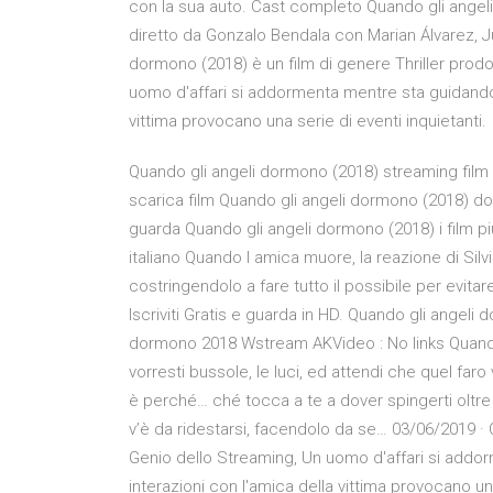
con la sua auto. Cast completo Quando gli angeli d
diretto da Gonzalo Bendala con Marian Álvarez, J
dormono (2018) è un film di genere Thriller prodo
uomo d'affari si addormenta mentre sta guidando 
vittima provocano una serie di eventi inquietanti.
Quando gli angeli dormono (2018) streaming film 
scarica film Quando gli angeli dormono (2018) d
guarda Quando gli angeli dormono (2018) i film pi
italiano Quando l amica muore, la reazione di Sil
costringendolo a fare tutto il possibile per evit
Iscriviti Gratis e guarda in HD. Quando gli angel
dormono 2018 Wstream AKVideo : No links Quando 
vorresti bussole, le luci, ed attendi che quel far
è perché… ché tocca a te a dover spingerti oltre 
v’è da ridestarsi, facendolo da se… 03/06/2019 · 
Genio dello Streaming, Un uomo d'affari si addo
interazioni con l'amica della vittima provocano un