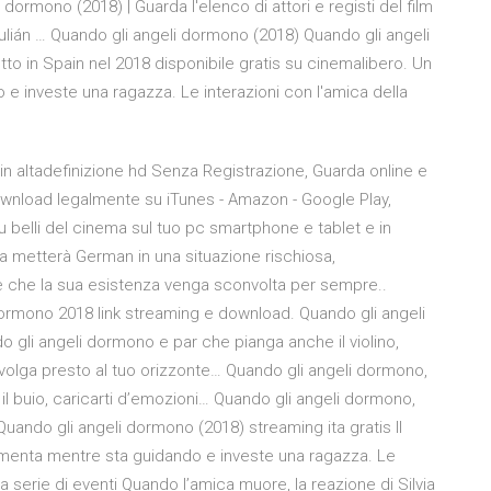
ormono (2018) | Guarda l'elenco di attori e registi del film
ulián … Quando gli angeli dormono (2018) Quando gli angeli
tto in Spain nel 2018 disponibile gratis su cinemalibero. Un
e investe una ragazza. Le interazioni con l'amica della
in altadefinizione hd Senza Registrazione, Guarda online e
ownload legalmente su iTunes - Amazon - Google Play,
u belli del cinema sul tuo pc smartphone e tablet e in
via metterà German in una situazione rischiosa,
are che la sua esistenza venga sconvolta per sempre..
i dormono 2018 link streaming e download. Quando gli angeli
gli angeli dormono e par che pianga anche il violino,
o volga presto al tuo orizzonte… Quando gli angeli dormono,
il buio, caricarti d’emozioni… Quando gli angeli dormono,
Quando gli angeli dormono (2018) streaming ita gratis Il
rmenta mentre sta guidando e investe una ragazza. Le
a serie di eventi Quando l’amica muore, la reazione di Silvia