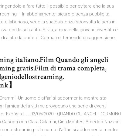
ngendolo a fare tutto il possibile per evitare che la sua
reaming – In abbonamento, sicuro e senza pubblicità.
o e laborioso, vede la sua esistenza sconvolta la sera in
zza con la sua auto. Silvia, amica della giovane investita e
ta di aiuto da parte di German e, temendo un aggressione,
ing italiano.Film Quando gli angeli
ming gratis.Film di trama completa,
 ilgeniodellostreaming.
link】
Drammi. Un uomo d'affari si addormenta mentre sta
n l'amica della vittima provocano una serie di eventi
z,Ester Expósito. … 03/05/2020 · QUANDO GLI ANGELI DORMONO
do Gascon con Clara Calamai, Gina Montes, Amedeo Nazzari
ormono streaming - Un uomo d'affari si addormenta mentre