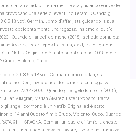
n uomo d'affari si addormenta mentre sta guidando e investe
ima provocano una serie di eventi inquietanti. Quando gli
 6.5 13 voti. Germán, uomo d'affari, sta guidando la sua
investe accidentalmente una ragazza. Insieme a lei, c'è
04/2020 · Quando gli angeli dormono (2018), scheda completa
rián Álvarez, Ester Expósito: trama, cast, trailer, gallerie,
 è un Netflix Original ed è stato pubblicato nel 2018 e dura
 è Crudo, Violento, Cupo.
mono / 2018 6.5 13 voti. Germán, uomo d'affari, sta
dal sonno. Così, investe accidentalmente una ragazza.
te da incubo. 23/04/2020 · Quando gli angeli dormono (2018),
ulián Villagrán, Marián Álvarez, Ester Expósito: trama,
ando gli angeli dormono è un Netflix Original ed è stato
minori di 14 anni Questo film è Crudo, Violento, Cupo. Quando
RATA 91′ – SPAGNA. German, un padre di famiglia onesto
ra in cui, rientrando a casa dal lavoro, investe una ragazza