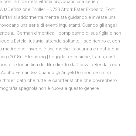
i con l'amica della vittima provocano una serie di …
taDefinizione Thriller HD720 Attori: Ester Expósito, Font
 d’affari si addormenta mentre sta guidando e investe una
provocano una serie di eventi inquietanti. Quando gli angeli
endala.. Germàn dimentica il compleanno di sua figlia e non
cola Estela, tuttavia, attende soltanto il suo rientro e, con
 madre che, invece, è una moglie trascurata e ricattatoria.
no (2018) - Streaming | Leggi la recensione, trama, cast
, poster e locandina del film diretto da Gonzalo Bendala con
lo, Adolfo Fernández Quando gli Angeli Dormono è un film
 thriller, dato che tutte le caratteristiche che dovrebbero
filmografia spagnola non è nuova a questo genere