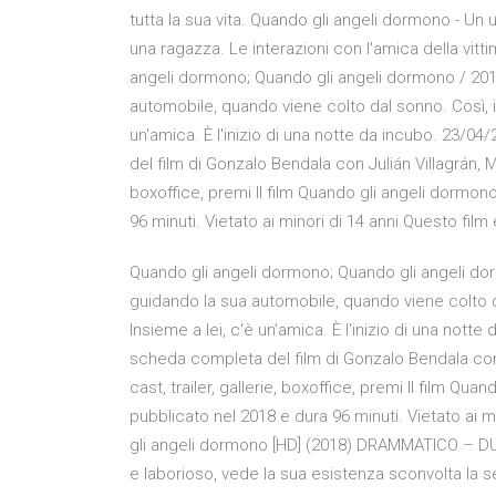
tutta la sua vita. Quando gli angeli dormono - U
una ragazza. Le interazioni con l'amica della vitt
angeli dormono; Quando gli angeli dormono / 2018
automobile, quando viene colto dal sonno. Così, 
un'amica. È l'inizio di una notte da incubo. 23/
del film di Gonzalo Bendala con Julián Villagrán, Ma
boxoffice, premi Il film Quando gli angeli dormono
96 minuti. Vietato ai minori di 14 anni Questo film
Quando gli angeli dormono; Quando gli angeli dor
guidando la sua automobile, quando viene colto 
Insieme a lei, c'è un'amica. È l'inizio di una not
scheda completa del film di Gonzalo Bendala con J
cast, trailer, gallerie, boxoffice, premi Il film Qu
pubblicato nel 2018 e dura 96 minuti. Vietato ai 
gli angeli dormono [HD] (2018) DRAMMATICO – DU
e laborioso, vede la sua esistenza sconvolta la se