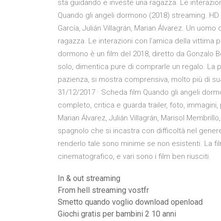
sta guidando e investe una ragazza. Le interazion
Quando gli angeli dormono (2018) streaming. HD Al
García, Julián Villagrán, Marian Álvarez. Un uomo
ragazza. Le interazioni con l’amica della vittima 
dormono è un film del 2018, diretto da Gonzalo B
solo, dimentica pure di comprarle un regalo. La pic
pazienza, si mostra comprensiva, molto più di sua
31/12/2017 · Scheda film Quando gli angeli dormo
completo, critica e guarda trailer, foto, immagini
Marian Álvarez, Julián Villagrán, Marisol Membril
spagnolo che si incastra con difficoltà nel genere
renderlo tale sono minime se non esistenti. La 
cinematografico, e vari sono i film ben riusciti.
In & out streaming
From hell streaming vostfr
Smetto quando voglio download openload
Giochi gratis per bambini 2 10 anni