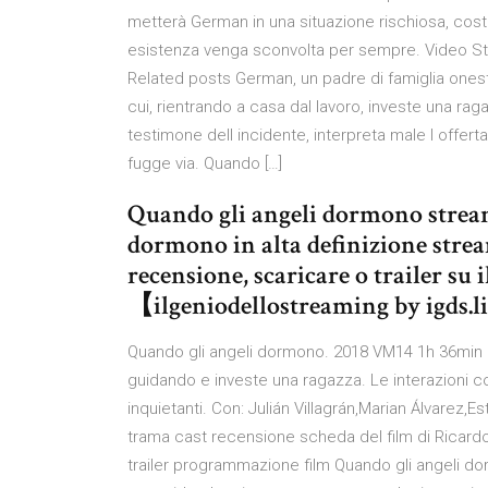
metterà German in una situazione rischiosa, costri
esistenza venga sconvolta per sempre. Video St
Related posts German, un padre di famiglia onest
cui, rientrando a casa dal lavoro, investe una raga
testimone dell incidente, interpreta male l offer
fugge via. Quando […]
Quando gli angeli dormono stream
dormono in alta definizione strea
recensione, scaricare o trailer su
【ilgeniodellostreaming by igds.
Quando gli angeli dormono. 2018 VM14 1h 36min 
guidando e investe una ragazza. Le interazioni co
inquietanti. Con: Julián Villagrán,Marian Álvare
trama cast recensione scheda del film di Ricar
trailer programmazione film Quando gli angeli d