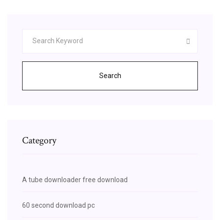
Search
Category
A tube downloader free download
60 second download pc