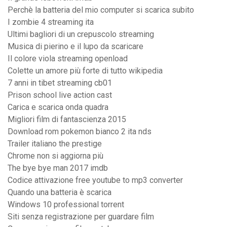
Perchè la batteria del mio computer si scarica subito
I zombie 4 streaming ita
Ultimi bagliori di un crepuscolo streaming
Musica di pierino e il lupo da scaricare
Il colore viola streaming openload
Colette un amore più forte di tutto wikipedia
7 anni in tibet streaming cb01
Prison school live action cast
Carica e scarica onda quadra
Migliori film di fantascienza 2015
Download rom pokemon bianco 2 ita nds
Trailer italiano the prestige
Chrome non si aggiorna più
The bye bye man 2017 imdb
Codice attivazione free youtube to mp3 converter
Quando una batteria è scarica
Windows 10 professional torrent
Siti senza registrazione per guardare film