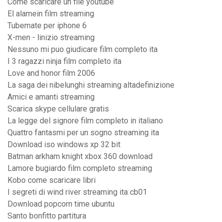
Come scaricare un file youtube
El alamein film streaming
Tubemate per iphone 6
X-men - linizio streaming
Nessuno mi puo giudicare film completo ita
I 3 ragazzi ninja film completo ita
Love and honor film 2006
La saga dei nibelunghi streaming altadefinizione
Amici e amanti streaming
Scarica skype cellulare gratis
La legge del signore film completo in italiano
Quattro fantasmi per un sogno streaming ita
Download iso windows xp 32 bit
Batman arkham knight xbox 360 download
Lamore bugiardo film completo streaming
Kobo come scaricare libri
I segreti di wind river streaming ita cb01
Download popcorn time ubuntu
Santo bonfitto partitura