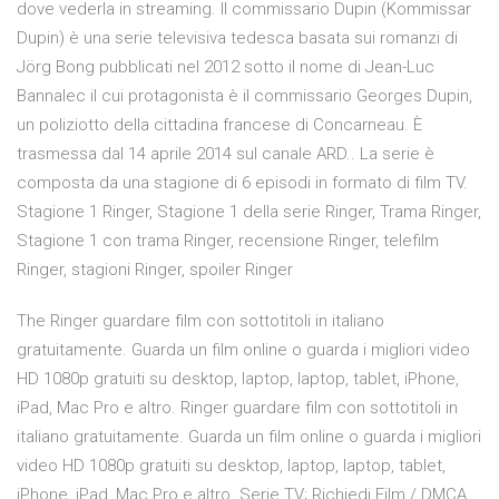
dove vederla in streaming. Il commissario Dupin (Kommissar
Dupin) è una serie televisiva tedesca basata sui romanzi di
Jörg Bong pubblicati nel 2012 sotto il nome di Jean-Luc
Bannalec il cui protagonista è il commissario Georges Dupin,
un poliziotto della cittadina francese di Concarneau. È
trasmessa dal 14 aprile 2014 sul canale ARD.. La serie è
composta da una stagione di 6 episodi in formato di film TV.
Stagione 1 Ringer, Stagione 1 della serie Ringer, Trama Ringer,
Stagione 1 con trama Ringer, recensione Ringer, telefilm
Ringer, stagioni Ringer, spoiler Ringer
The Ringer guardare film con sottotitoli in italiano
gratuitamente. Guarda un film online o guarda i migliori video
HD 1080p gratuiti su desktop, laptop, laptop, tablet, iPhone,
iPad, Mac Pro e altro. Ringer guardare film con sottotitoli in
italiano gratuitamente. Guarda un film online o guarda i migliori
video HD 1080p gratuiti su desktop, laptop, laptop, tablet,
iPhone, iPad, Mac Pro e altro. Serie TV; Richiedi Film / DMCA