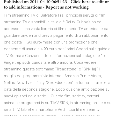
Published on 2014-04-10 06:54:23 - Click here to edit or
to add informations - Report as not working
Film streaming TV di Salvatore Fra i principali servizi di film
streaming TV disponibili in Italia c’è Rai.tv, Cubovision dà
accesso a una vasta libreria di film e serie TV americane da
guardare on-demand previa pagamento di un abbonamento
che costa 11,90 euro/mese con una promozione che
consente di usarlo a 4,90 euro per i primi Scopri sulla guida di
TV Sorrisi e Canzoni tutte le informazioni sulla stagione 1 di
Ringer: episodi, curiosità e altro ancora. Cosa vedere in
streaming questa settimana: “Treadstone” e “Giri/Haji” Il
meglio dei programmi via internet: Amazon Prime Video,
Netflix, Now Tv e Infinity “Sex Education”: la trama, il trailer e la
data della seconda stagione. Ecco qualche anticipazione sui
nuovi episodi della serie … Guarda film, serie tv, cartoni
animati e programmi tv su TIMVISION, in streaming online o su
smart TV, tablet e smartphone Vedi i tuoi film e serie tv