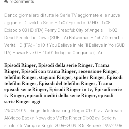
8 Comments
Elenco giornaliero di tutte le Serie TV aggiornate e le nuove
aggiunte. Diavoli La Serie – 1x07 Episodio 07 HD - 1x08
Episodio 08 HD (ITA) Penny Dreadful: City of Angels – 1x02
Dead People Lie Down (SUB ITA) Batwoman – 1x07 Dimmi La
Verità HD (ITA) - 1x18 If You Believe In Me,I’ll Believe In Yo (SUB
ITA) Hawaii Five-0 – 10x01 Indagine Congiunta (ITA)
Episodi Ringer, Episodi della serie Ringer, Trama
Ringer, Episodi con trama Ringer, recensione Ringer,
telefilm Ringer, stagioni Ringer, spoiler Ringer, Episodi
telefilm Ringer, Episodi del telefilm Ringer, Trama
episodi serie Ringer, Episodi Ringer in tv, Episodi serie
tv Ringer, episodi inediti della serie Ringer, episodi
serie Ringer oggi
29/01/2019 · Ringer link streaming. Ringer 01x01 avi Wstream
AKVideo Backin Nowvideo VidTo: Ringer 01x02 avi Serie tv
simili. 7.6. Vampire Knight 2008–2009. 8.5. Berserk 1997-1998.