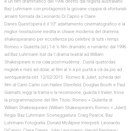
é un film drammatico del 1996 diretto dal regista australiano
Baz Luhrmann con protagonisti la giovane coppia di sfortunati
amanti formata da Leonardo Di Caprio e Claire
Danes.Quest’opera è il 10° adattamento cinematografico e la
miglior rivisitazione inedita in chiave moderna del dramma
shakespeariano per eccellenza più celebre di tutti i tempi.
Romeo + Giulietta (id.) 'l è 'n film dramàtic e rumàntic dal 1996
ad Baz Luhrmann trat da 'l drama teatràl ad William
Shakespeare in na ciàṿ pòst-mudèrna.. Custâ quatórdas
migliòṅ e mèś ad dòlar, al film al 'n à pò purtâ a cà da piò ad
sentquarànta-sèt. 12/02/2015 · Romeo & Juliet, scheda del
film di Carlo Carlei con Hailee Steinfeld, Douglas Booth e Paul
Giamatti, leggi la trama e la recensione, guarda il trailer, trova
la programmazione del film Titolo: Romeo + Giulietta di
William Shakeaspeare (William Shakespeare’s Romeo + Juliet)
Regia: Baz Luhrmann Sceneggiatura: Craig Pearce, Baz
Luhrmann Fotografia: Donald McAlpine Interpreti: Leonardo
DiCaprio, Claire Danes, John Leguizamo, Harold Perrineau,