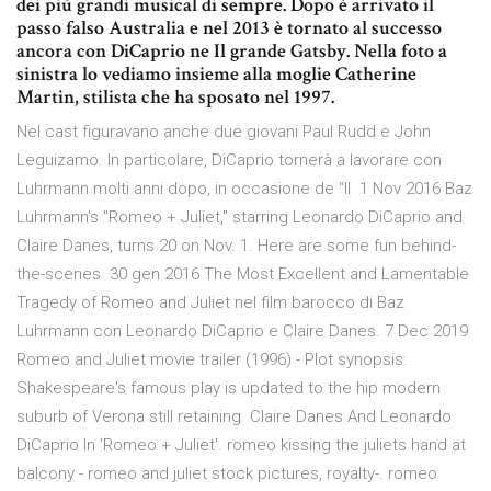
dei più grandi musical di sempre. Dopo è arrivato il
passo falso Australia e nel 2013 è tornato al successo
ancora con DiCaprio ne Il grande Gatsby. Nella foto a
sinistra lo vediamo insieme alla moglie Catherine
Martin, stilista che ha sposato nel 1997.
Nel cast figuravano anche due giovani Paul Rudd e John
Leguizamo. In particolare, DiCaprio tornerà a lavorare con
Luhrmann molti anni dopo, in occasione de “Il 1 Nov 2016 Baz
Luhrmann's "Romeo + Juliet," starring Leonardo DiCaprio and
Claire Danes, turns 20 on Nov. 1. Here are some fun behind-
the-scenes 30 gen 2016 The Most Excellent and Lamentable
Tragedy of Romeo and Juliet nel film barocco di Baz
Luhrmann con Leonardo DiCaprio e Claire Danes. 7 Dec 2019
Romeo and Juliet movie trailer (1996) - Plot synopsis:
Shakespeare's famous play is updated to the hip modern
suburb of Verona still retaining Claire Danes And Leonardo
DiCaprio In 'Romeo + Juliet'. romeo kissing the juliets hand at
balcony - romeo and juliet stock pictures, royalty-. romeo