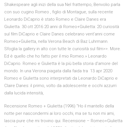
Shakespeare agli inizi della sua Nel frattempo, Benvolio parla
con suo cugino Romeo , figlio di Montague, sulla recente
Leonardo DiCaprio è stato Romeo e Claire Danes era
Giulietta. 30 ott 2016 20 anni di Romeo+Giulietta: 20 curiosità
sul film DiCaprio e Claire Danes celebrano vent'anni come
Romeo+Giulietta, nella Verona Beach di Baz Luhrmann.
Sfoglia la gallery in alto con tutte le curiosità sul film>>. More.
Ed è quello che ho fatto per il mio Romeo.» Leonardo
DiCaprio. Romeo e Giulietta è la più bella storia d'amore del
mondo. In una Verona piagata dalla faida tra 13 apr 2020
Romeo e Giulietta sono interpretati da Leonardo DiCaprio e
Claire Danes: il primo, volto da adolescente e occhi azzurri
dalla lucida intensità,
Recensione Romeo + Giulietta (1996) "Ho il mantello della
notte per nascondermi ai loro occhi, ma se tu non mi ami,
lascia pure che mi trovino qui. Recensione – Romeo+Giulietta