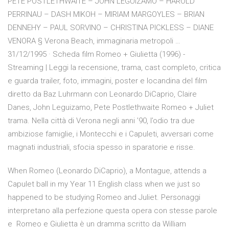
PETE POSTLETHWAITE – JOHN LEGUIZAMO – HAROLD
PERRINAU – DASH MIKOH – MIRIAM MARGOYLES – BRIAN
DENNEHY – PAUL SORVINO – CHRISTINA PICKLESS – DIANE
VENORA § Verona Beach, immaginaria metropoli …
31/12/1995 · Scheda film Romeo + Giulietta (1996) -
Streaming | Leggi la recensione, trama, cast completo, critica
e guarda trailer, foto, immagini, poster e locandina del film
diretto da Baz Luhrmann con Leonardo DiCaprio, Claire
Danes, John Leguizamo, Pete Postlethwaite Romeo + Juliet
trama. Nella città di Verona negli anni ’90, l’odio tra due
ambiziose famiglie, i Montecchi e i Capuleti, avversari come
magnati industriali, sfocia spesso in sparatorie e risse.
When Romeo (Leonardo DiCaprio), a Montague, attends a
Capulet ball in my Year 11 English class when we just so
happened to be studying Romeo and Juliet. Personaggi
interpretano alla perfezione questa opera con stesse parole
e Romeo e Giulietta è un dramma scritto da William