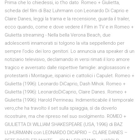
Prima che lo chiedessi, io t'ho dato Romeo + Giulietta,
scheda del film di Baz Luhrmann con Leonardo Di Caprio e
Claire Danes, leggi la trama e la recensione, guarda il trailer,
ecco quando, come e dove vedere il Film in TV e in Romeo +
Giulietta streaming - Nella bella Verona Beach, due
adolescenti innamorati si tolgono la vita seppellendo per
sempre l'odio dei loro genitori. Lo annuncia una speaker di un
notiziario televisivo, declamando in versi rimati il loro amore
tragico e avversato dalle rispettive famiglie: anglosassoni e
protestanti i Montague, ispanici e cattolici i Capulet. Romeo +
Giulietta (1996): Leonardo DiCaprio, Dash Mihok. Romeo +
Giulietta (1996): LeonardoDiCaprio, Claire Danes. Romeo +
Giulietta (1996): Harold Perrineau. Indimenticabile il temporale
vero,che ha travolto il set sulla spiaggia, sì da doverlo
ricostruire, ma che ripreso nel suo svolgimento. ROMEO +
GIULIETTA DI WILLIAM SHAKESPEARE (USA, 1996) di BAZ
LUHURMANN con LEONARDO DICAPRIO – CLAIRE DANES –