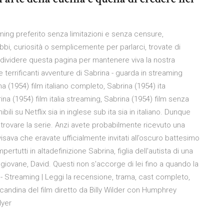
aming preferito senza limitazioni e senza censure,
i, curiosità o semplicemente per parlarci, trovate di
ondividere questa pagina per mantenere viva la nostra
e terrificanti avventure di Sabrina - guarda in streaming
a (1954) film italiano completo, Sabrina (1954) ita
ina (1954) film italia streaming, Sabrina (1954) film senza
nibili su Netflix sia in inglese sub ita sia in italiano. Dunque
rovare la serie. Anzi avete probabilmente ricevuto una
isava che eravate ufficialmente invitati all’oscuro battesimo
ertutti in altadefinizione Sabrina, figlia dell'autista di una
ù giovane, David. Questi non s'accorge di lei fino a quando la
- Streaming | Leggi la recensione, trama, cast completo,
locandina del film diretto da Billy Wilder con Humphrey
Hyer