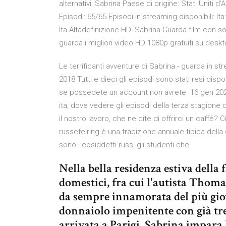
alternativi: Sabrina Paese di origine: Stati Uniti 
Episodi: 65/65 Episodi in streaming disponibili: I
Ita Altadefinizione HD. Sabrina Guarda film con sot
guarda i migliori video HD 1080p gratuiti su deskt
Le terrificanti avventure di Sabrina - guarda in s
2018 Tutti e dieci gli episodi sono stati resi dispon
se possedete un account non avrete 16 gen 2020 
ita, dove vedere gli episodi della terza stagione
il nostro lavoro, che ne dite di offrirci un caffè? C
russefeiring è una tradizione annuale tipica della
sono i cosiddetti russ, gli studenti che
Nella bella residenza estiva della
domestici, fra cui l'autista Thomas
da sempre innamorata del più gio
donnaiolo impenitente con già tre 
arrivata a Parigi, Sabrina impara l