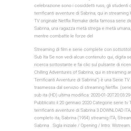
celebrazione sono i cosiddetti russ, gli studenti 
terrificanti avventure di Sabrina, qui in streami
TV originale Netflix Remake della famosa serie de
Sabrina, una ragazza metà strega e metà umana, c
mentre combatte le forze del
Streaming di film e serie complete con sottotitoli
Sub Ita Se non vedi alcun contenuto qui, digita sem
ricerca sottostante e fai clic sul pulsante di ric
Chilling Adventures of Sabrina, qui in streaming 
Terrificanti Avventure di Sabrina”) è una Serie T
trasmessa dal servizio di streaming Netflix. (serie
sub ita (HD) ultima modifica: 2020-01-20T20:03:2
Pubblicato il 20 gennaio 2020 Categorie serie tv 
terrificanti avventure di Sabrina 3 DOWNLOAD ITA,
completo ita, Sabrina (1954) streamig ITA, Streami
Sabrina . Sigla iniziale / Opening / Intro: Wstream