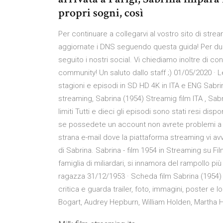
propri sogni, così
Per continuare a collegarvi al vostro sito di stre
aggiornate i DNS seguendo questa guida! Per dubb
seguito i nostri social. Vi chiediamo inoltre di c
community! Un saluto dallo staff ;) 01/05/2020 · L
stagioni e episodi in SD HD 4K in ITA e ENG Sabrin
streaming, Sabrina (1954) Streamig film ITA , Sabr
limiti Tutti e dieci gli episodi sono stati resi dispo
se possedete un account non avrete problemi a t
strana e-mail dove la piattaforma streaming vi avv
di Sabrina. Sabrina - film 1954 in Streaming su Filmp
famiglia di miliardari, si innamora del rampollo pi
ragazza 31/12/1953 · Scheda film Sabrina (1954) 
critica e guarda trailer, foto, immagini, poster e 
Bogart, Audrey Hepburn, William Holden, Martha 