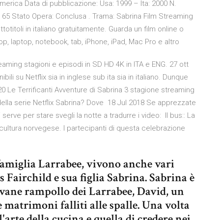
d’America Data di pubblicazione: Usa: 1999 – Ita: 2000 N.
ta: 65 Stato Opera: Conclusa . Trama: Sabrina Film Streaming
totitoli in italiano gratuitamente. Guarda un film online o
op, laptop, notebook, tab, iPhone, iPad, Mac Pro e altro
treaming stagioni e episodi in SD HD 4K in ITA e ENG. 27 ott
ibili su Netflix sia in inglese sub ita sia in italiano. Dunque
Le Terrificanti Avventure di Sabrina 3 stagione streaming
 della serie Netflix Sabrina? Dove 18 Jul 2018 Se apprezzate
i serve per stare svegli la notte a tradurre i video: Il bus:: La
 cultura norvegese. I partecipanti di questa celebrazione
 famiglia Larrabee, vivono anche vari
 Fairchild e sua figlia Sabrina. Sabrina è
vane rampollo dei Larrabee, David, un
matrimoni falliti alle spalle. Una volta
'arte della cucina e quella di credere nei