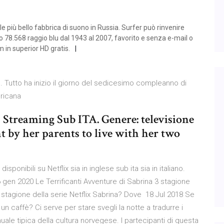
 più bello fabbrica di suono in Russia. Surfer può rinvenire
o 78.568 raggio blu dal 1943 al 2007, favorito e senza e-mail o
m in superior HD gratis.
. Tutto ha inizio il giorno del sedicesimo compleanno di
ricana
 Streaming Sub ITA. Genere: televisione
ent by her parents to live with her two
disponibili su Netflix sia in inglese sub ita sia in italiano.
n 2020 Le Terrificanti Avventure di Sabrina 3 stagione
a stagione della serie Netflix Sabrina? Dove 18 Jul 2018 Se
 un caffè? Ci serve per stare svegli la notte a tradurre i
nuale tipica della cultura norvegese. I partecipanti di questa