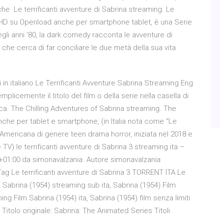
che Le terrificanti avventure di Sabrina streaming. Le
ng HD su Openload anche per smartphone tablet, è una Serie
gli anni '80, la dark comedy racconta le avventure di
he cerca di far conciliare le due metà della sua vita
 in italiano Le Terrificanti Avventure Sabrina Streaming Eng
plicemente il titolo del film o della serie nella casella di
erca. The Chilling Adventures of Sabrina streaming. The
anche per tablet e smartphone, (in Italia nota come “Le
V Americana di genere teen drama horror, iniziata nel 2018 e
 TV) le terrificanti avventure di Sabrina 3 streaming ita –
9+01:00 da simonavalzania. Autore simonavalzania
Tag Le terrificanti avventure di Sabrina 3 TORRENT ITA Le
 Sabrina (1954) streaming sub ita, Sabrina (1954) Film
ng Film Sabrina (1954) ita, Sabrina (1954) film senza limiti
. Titolo originale: Sabrina: The Animated Series Titoli