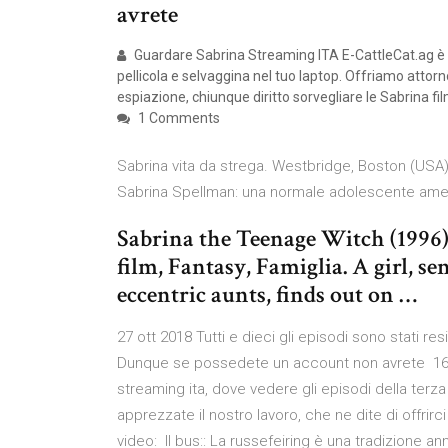
avrete
Guardare Sabrina Streaming ITA E-CattleCat.ag è le
pellicola e selvaggina nel tuo laptop. Offriamo attorn
espiazione, chiunque diritto sorvegliare le Sabrina fil
1 Comments
Sabrina vita da strega. Westbridge, Boston (USA)
Sabrina Spellman: una normale adolescente ame
Sabrina the Teenage Witch (1996)
film, Fantasy, Famiglia. A girl, s
eccentric aunts, finds out on …
27 ott 2018 Tutti e dieci gli episodi sono stati resi 
Dunque se possedete un account non avrete 16 ge
streaming ita, dove vedere gli episodi della terz
apprezzate il nostro lavoro, che ne dite di offrirci
video: Il bus:: La russefeiring è una tradizione an