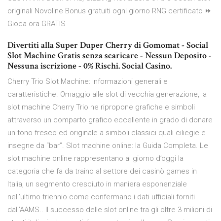
originali Novoline Bonus gratuiti ogni giorno RNG certificato ⏩
Gioca ora GRATIS
Divertiti alla Super Duper Cherry di Gomomat - Social
Slot Machine Gratis senza scaricare - Nessun Deposito -
Nessuna iscrizione - 0% Rischi. Social Casino.
Cherry Trio Slot Machine: Informazioni generali e
caratteristiche. Omaggio alle slot di vecchia generazione, la
slot machine Cherry Trio ne ripropone grafiche e simboli
attraverso un comparto grafico eccellente in grado di donare
un tono fresco ed originale a simboli classici quali ciliegie e
insegne da “bar”. Slot machine online: la Guida Completa. Le
slot machine online rappresentano al giorno d’oggi la
categoria che fa da traino al settore dei casinò games in
Italia, un segmento cresciuto in maniera esponenziale
nell’ultimo triennio come confermano i dati ufficiali forniti
dall’AAMS.. Il successo delle slot online tra gli oltre 3 milioni di