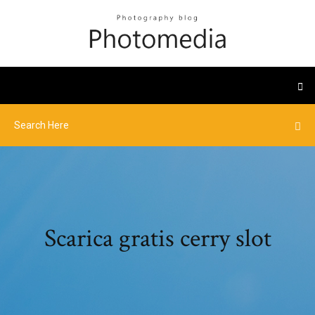
Scarica gratis cerry slot