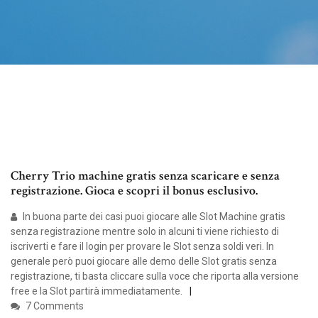
Cherry Trio machine gratis senza scaricare e senza
registrazione. Gioca e scopri il bonus esclusivo.
In buona parte dei casi puoi giocare alle Slot Machine gratis
senza registrazione mentre solo in alcuni ti viene richiesto di
iscriverti e fare il login per provare le Slot senza soldi veri. In
generale però puoi giocare alle demo delle Slot gratis senza
registrazione, ti basta cliccare sulla voce che riporta alla versione
free e la Slot partirà immediatamente.
7 Comments