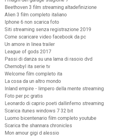
Beethoven 3 film streaming altadefinizione
Alien 3 film completo italiano
Iphone 6 non scarica foto
Siti streaming senza registrazione 2019
Come scaricare video facebook da pc
Un amore in linea trailer
League of gods 2017
Passi di danza su una lama di rasoio dvd
Chernobyl ita serie tv
Welcome film completo ita
La cosa da un altro mondo
Inland empire - limpero della mente streaming
Foto per pc gratis
Leonardo di caprio poeti dallinferno streaming
Scarica itunes windows 7 32 bit
Luomo bicentenario film completo youtube
Scarica the shannara chronicles
Mon amour gigi d alessio