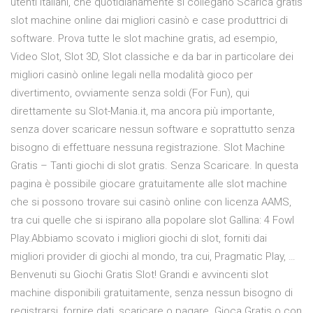
utenti italiani, che quotidianamente si collegano Scarica gratis
slot machine online dai migliori casinò e case produttrici di
software. Prova tutte le slot machine gratis, ad esempio,
Video Slot, Slot 3D, Slot classiche e da bar in particolare dei
migliori casinò online legali nella modalità gioco per
divertimento, ovviamente senza soldi (For Fun), qui
direttamente su Slot-Mania.it, ma ancora più importante,
senza dover scaricare nessun software e soprattutto senza
bisogno di effettuare nessuna registrazione. Slot Machine
Gratis – Tanti giochi di slot gratis. Senza Scaricare. In questa
pagina è possibile giocare gratuitamente alle slot machine
che si possono trovare sui casinò online con licenza AAMS,
tra cui quelle che si ispirano alla popolare slot Gallina: 4 Fowl
Play.Abbiamo scovato i migliori giochi di slot, forniti dai
migliori provider di giochi al mondo, tra cui, Pragmatic Play, …
Benvenuti su Giochi Gratis Slot! Grandi e avvincenti slot
machine disponibili gratuitamente, senza nessun bisogno di
registrarsi, fornire dati, scaricare o pagare. Gioca Gratis o con