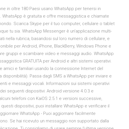
ne in oltre 180 Paesi usano WhatsApp per tenersi in
e. WhatsApp è gratuita e offre messaggistica e chiamate
il mondo. Scarica Skype per il tuo computer, cellulare o tablet
unque tu sia. WhatsApp Messenger è un'applicazione multi-
ti nella rubrica, basandosi sul loro numero di cellulare, e
nibile per Android, iPhone, BlackBerry, Windows Phone e
reare gruppi e scambiare video e messaggi audio. WhatsApp
aggistica GRATUITA per Android e altri sistemi operativi.
amici e familiari usando la connessione Internet del
 disponibilità). Passa dagli SMS a WhatsApp per inviare e
nti e messaggi vocali. Informazioni sui sistemi operativi
dei seguenti dispositivi: Android versione 4.0.3 e
cuni telefoni con KaiOS 2.5.1 e versioni successive,
uesti dispositivi, puoi installare WhatsApp e verificare il
aggiornare WhatsApp - Puoi aggiornare facilmente
efono. Se hai ricevuto un messaggio non supportato dalla
licazione. Ti consigliamo di usare sempre l'ultima versione