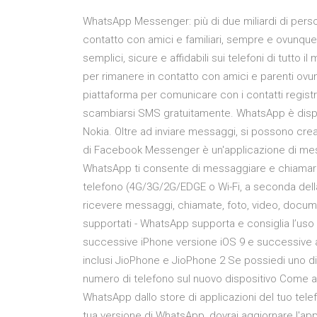
WhatsApp Messenger: più di due miliardi di perso
contatto con amici e familiari, sempre e ovunqu
semplici, sicure e affidabili sui telefoni di tutto 
per rimanere in contatto con amici e parenti ov
piattaforma per comunicare con i contatti registra
scambiarsi SMS gratuitamente. WhatsApp è dispo
Nokia. Oltre ad inviare messaggi, si possono c
di Facebook Messenger è un'applicazione di mess
WhatsApp ti consente di messaggiare e chiamare 
telefono (4G/3G/2G/EDGE o Wi-Fi, a seconda della
ricevere messaggi, chiamate, foto, video, docume
supportati - WhatsApp supporta e consiglia l’uso 
successive iPhone versione iOS 9 e successive al
inclusi JioPhone e JioPhone 2 Se possiedi uno di q
numero di telefono sul nuovo dispositivo Come 
WhatsApp dallo store di applicazioni del tuo tel
tua versione di WhatsApp, dovrai aggiornare l'app