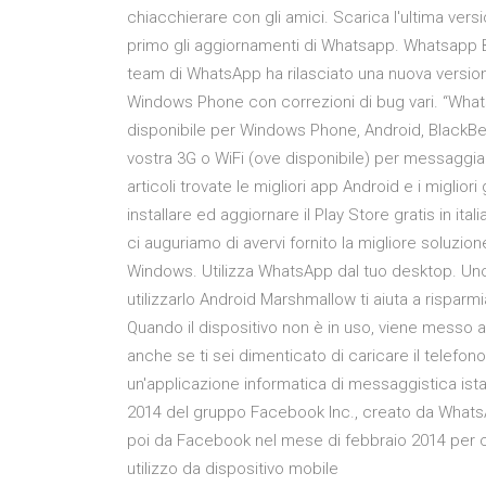
chiacchierare con gli amici. Scarica l'ultima ve
primo gli aggiornamenti di Whatsapp. Whatsapp B
team di WhatsApp ha rilasciato una nuova versio
Windows Phone con correzioni di bug vari. “W
disponibile per Windows Phone, Android, BlackBerr
vostra 3G o WiFi (ove disponibile) per messaggia
articoli trovate le migliori app Android e i migli
installare ed aggiornare il Play Store gratis in ita
ci auguriamo di avervi fornito la migliore soluzi
Windows. Utilizza WhatsApp dal tuo desktop. Un
utilizzarlo Android Marshmallow ti aiuta a risparm
Quando il dispositivo non è in uso, viene messo
anche se ti sei dimenticato di caricare il tele
un'applicazione informatica di messaggistica ist
2014 del gruppo Facebook Inc., creato da WhatsAp
poi da Facebook nel mese di febbraio 2014 per cir
utilizzo da dispositivo mobile