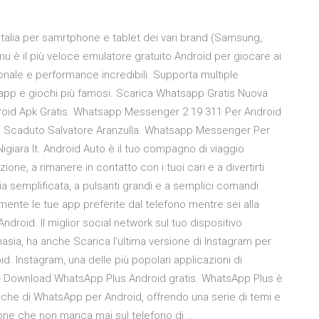
talia per samrtphone e tablet dei vari brand (Samsung,
u è il più veloce emulatore gratuito Android per giocare ai
ionale e performance incredibili. Supporta multiple
le app e giochi più famosi. Scarica Whatsapp Gratis Nuova
oid Apk Gratis. Whatsapp Messenger 2 19 311 Per Android
p Scaduto Salvatore Aranzulla. Whatsapp Messenger Per
ara It. Android Auto è il tuo compagno di viaggio
ione, a rimanere in contatto con i tuoi cari e a divertirti
ia semplificata, a pulsanti grandi e a semplici comandi
lmente le tue app preferite dal telefono mentre sei alla
ndroid. Il miglior social network sul tuo dispositivo
asia, ha anche Scarica l'ultima versione di Instagram per
oid. Instagram, una delle più popolari applicazioni di
) - Download WhatsApp Plus Android gratis. WhatsApp Plus è
iche di WhatsApp per Android, offrendo una serie di temi e
ione che non manca mai sul telefono di …