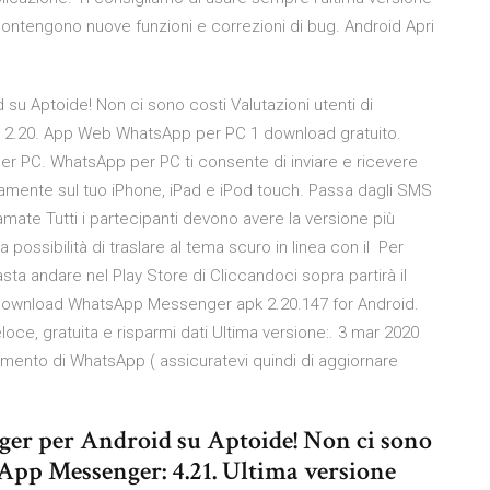
contengono nuove funzioni e correzioni di bug. Android Apri
u Aptoide! Non ci sono costi Valutazioni utenti di
: 2.20. App Web WhatsApp per PC 1 download gratuito.
er PC. WhatsApp per PC ti consente di inviare e ricevere
mente sul tuo iPhone, iPad e iPod touch. Passa dagli SMS
mate Tutti i partecipanti devono avere la versione più
ossibilità di traslare al tema scuro in linea con il Per
ta andare nel Play Store di Cliccandoci sopra partirà il
 Download WhatsApp Messenger apk 2.20.147 for Android.
ce, gratuita e risparmi dati Ultima versione:. 3 mar 2020
mento di WhatsApp ( assicuratevi quindi di aggiornare
er per Android su Aptoide! Non ci sono
sApp Messenger: 4.21. Ultima versione