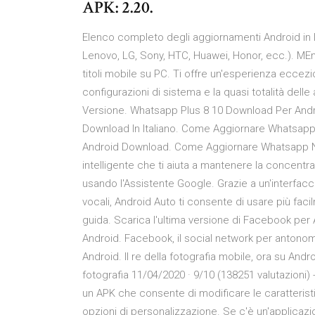
APK: 2.20.
Elenco completo degli aggiornamenti Android in I
Lenovo, LG, Sony, HTC, Huawei, Honor, ecc.). MEm
titoli mobile su PC. Ti offre un'esperienza eccez
configurazioni di sistema e la quasi totalità del
Versione. Whatsapp Plus 8 10 Download Per Andr
Download In Italiano. Come Aggiornare Whatsap
Android Download. Come Aggiornare Whatsapp Nigi
intelligente che ti aiuta a mantenere la concentraz
usando l'Assistente Google. Grazie a un'interfacc
vocali, Android Auto ti consente di usare più faci
guida. Scarica l'ultima versione di Facebook per A
Android. Facebook, il social network per antonom
Android. Il re della fotografia mobile, ora su Andr
fotografia 11/04/2020 · 9/10 (138251 valutazioni
un APK che consente di modificare le caratterist
opzioni di personalizzazione. Se c'è un'applicaz