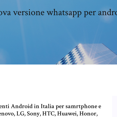
ova versione whatsapp per andro
nti Android in Italia per samrtphone e
Lenovo, LG, Sony, HTC, Huawei, Honor,