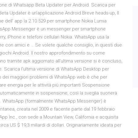
rsione di Whatsapp Beta Updater per Android. Scarica per
eta Updater è un'applicazione Android Breve heads-up, Il
ne dell’ app la 2.10.529 per smartphone Nokia Lumia
hatsApp Messenger è un messenger per smartphone
y, iPhone e telefoni cellulari Nokia. WhatsApp usa la
re con amici e … Se volete qualche consiglio, in questi due
ori giochi Android. Il nostro approfondimento su come
liano tramite apk aggiornato all’ultima versione si è concluso,
one. Scarica l'ultima versione di WhatsApp Desktop per
o dei maggiori problemi di WhatsApp web è che per
iare energia per le attività più importanti Sospensione
 automaticamente in sospensione, così la sveglia suonerà
fono. WhatsApp (formalmente WhatsApp Messenger) è
antanea, creata nel 2009 e facente parte dal 19 febbraio
p Inc., con sede a Mountain View, California e acquisita
ca US $ 19,3 miliardi di dollari. Originariamente ideata per